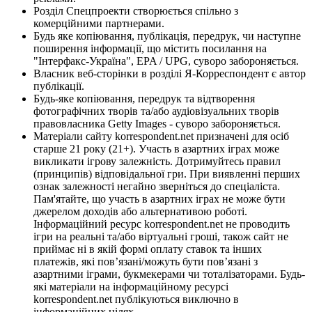
Розділ Спецпроекти створюється спільно з
комерційними партнерами.
Будь яке копіювання, публікація, передрук, чи наступне
поширення інформації, що містить посилання на
"Інтерфакс-Україна", EPA / UPG, суворо забороняється.
Власник веб-сторінки в розділі Я-Корреспондент є автор
публікації.
Будь-яке копіювання, передрук та відтворення
фотографічних творів та/або аудіовізуальних творів
правовласника Getty Images - суворо забороняється.
Матеріали сайту korrespondent.net призначені для осіб
старше 21 року (21+). Участь в азартних іграх може
викликати ігрову залежність. Дотримуйтесь правил
(принципів) відповідальної гри. При виявленні перших
ознак залежності негайно зверніться до спеціаліста.
Пам'ятайте, що участь в азартних іграх не може бути
джерелом доходів або альтернативою роботі.
Інформаційний ресурс korrespondent.net не проводить
ігри на реальні та/або віртуальні гроші, також сайт не
приймає ні в якій формі оплату ставок та інших
платежів, які пов’язані/можуть бути пов’язані з
азартними іграми, букмекерами чи тоталізаторами. Будь-
які матеріали на інформаційному ресурсі
korrespondent.net публікуються виключно в
інформаційних цілях.