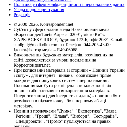
Політика у сфері конфіденційності і персональних даних
Угода щодо користування
Редакція
© 2000-2026, Korrespondent.net
Суб'єкт у сфері онлайн-медіа Назва онлайн-медіа –
«КореспонденТ.net» Адреса: 02091, місто Київ,
ХАРКІВСЬКЕ ШОСЕ, будинок 172-Б, офіс 208/1 E-mail:
sunlight@mediadim.com.ua
Телефон: 044-205-43-00
Ідентифікатор медіа – R40-06068
Використання будь-яких матеріалів, розміщених на
сайті, дозволяється за умови посилання на
Корреспондент.net.
При копіюванні матеріалів зі сторінки « Новини України
і світу» , для інтернет - видань - обов'язкове пряме
відкрите для пошукових систем гіперпосилання .
Посилання має бути розміщена в незалежності від
повного або часткового використання матеріалів.
Гіперпосилання ( для інтернет - видань) - повинна бути
розміщена в підзаголовку або в першому абзаці
матеріалу.
Новини з позначками "Думка", "Експертиза", "Заява",
"Регіони", "Гроші", "Влада", "Вибори", "Тест-драйв",
"Спецпроекти", "Промо" публікуються на правах
реклами.