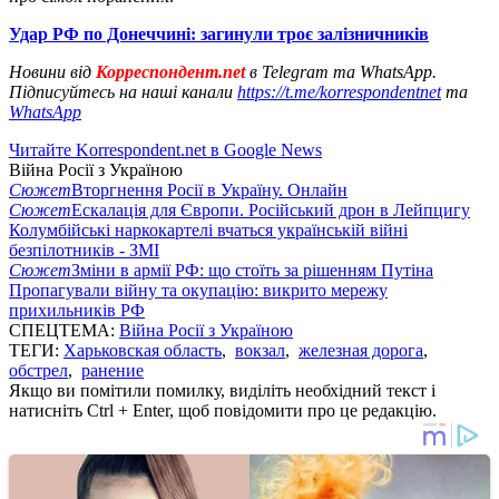
Удар РФ по Донеччині: загинули троє залізничників
Новини від
Корреспондент.net
в Telegram та WhatsApp.
Підписуйтесь на наші канали
https://t.me/korrespondentnet
та
WhatsApp
Читайте Korrespondent.net в Google News
Війна Росії з Україною
Сюжет
Вторгнення Росії в Україну. Онлайн
Сюжет
Ескалація для Європи. Російський дрон в Лейпцигу
Колумбійські наркокартелі вчаться українській війні
безпілотників - ЗМІ
Сюжет
Зміни в армії РФ: що стоїть за рішенням Путіна
Пропагували війну та окупацію: викрито мережу
прихильників РФ
СПЕЦТЕМА:
Війна Росії з Україною
ТЕГИ:
Харьковская область
,
вокзал
,
железная дорога
,
обстрел
,
ранение
Якщо ви помітили помилку, виділіть необхідний текст і
натисніть Ctrl + Enter, щоб повідомити про це редакцію.