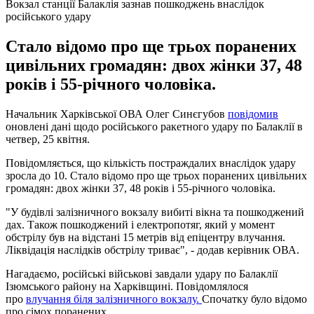
Вокзал станції Балаклія зазнав пошкоджень внаслідок
російського удару
Стало відомо про ще трьох поранених
цивільних громадян: двох жінки 37, 48
років і 55-річного чоловіка.
Начальник Харківської ОВА Олег Синєгубов
повідомив
оновлені дані щодо російського ракетного удару по Балаклії в
четвер, 25 квітня.
Повідомляється, що кількість постраждалих внаслідок удару
зросла до 10. Стало відомо про ще трьох поранених цивільних
громадян: двох жінки 37, 48 років і 55-річного чоловіка.
"У будівлі залізничного вокзалу вибиті вікна та пошкоджений
дах. Також пошкоджений і електропотяг, який у момент
обстрілу був на відстані 15 метрів від епіцентру влучання.
Ліквідація наслідків обстрілу триває", - додав керівник ОВА.
Нагадаємо, російські військові завдали удару по Балаклії
Ізюмського району на Харківщині. Повідомлялося
про
влучання біля залізничного вокзалу.
Спочатку було відомо
про сімох поранених.