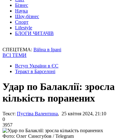
Бізнес
Наука
Шоу-бізнес
Спорт
Lifestyle
БЛОГИ ЧИТАЧІВ
СПЕЦТЕМА:
Війна в Ірані
ВСІ ТЕМИ
Вступ України в ЄС
Теракт в Барселоні
Удар по Балаклії: зросла
кількість поранених
Текст:
Пустіва Валентина
, 25 квітня 2024, 21:10
0
3957
Фото: Олег Синєгубов / Telegram