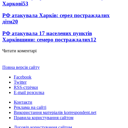
Харкові
53
РФ атакувала Харків: серед постраждалих
діти
20
РФ атакувала 17 населених пунктів
Харківщини: семеро постраждалих
12
Читати коментарі
Повна версія сайту
Facebook
Twitter
RSS-стрічки
E-mail розсилка
Контакти
Реклама на сайті
Використання матеріалів korrespondent.net
Правила користування сайтом
Договір користування сайтом