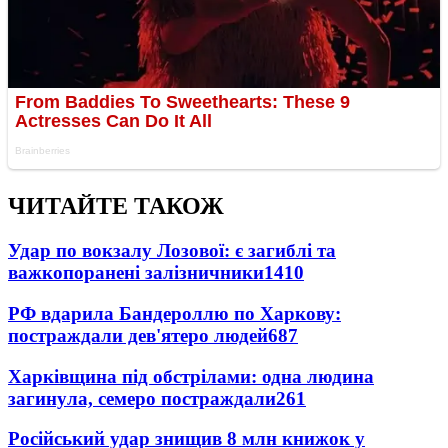
ЧИТАЙТЕ ТАКОЖ
Удар по вокзалу Лозової: є загиблі та
важкопоранені залізничники
1410
РФ вдарила Бандероллю по Харкову:
постраждали дев'ятеро людей
687
Харківщина під обстрілами: одна людина
загинула, семеро постраждали
261
Російський удар знищив 8 млн книжок у