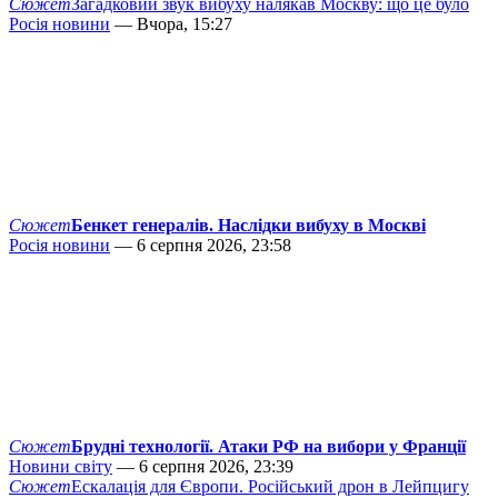
Сюжет
Загадковий звук вибуху налякав Москву: що це було
Росія новини
— Вчора, 15:27
Сюжет
Бенкет генералів. Наслідки вибуху в Москві
Росія новини
— 6 серпня 2026, 23:58
Сюжет
Брудні технології. Атаки РФ на вибори у Франції
Новини світу
— 6 серпня 2026, 23:39
Сюжет
Ескалація для Європи. Російський дрон в Лейпцигу