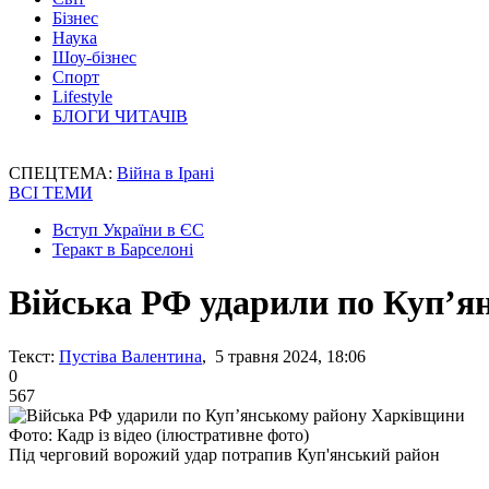
Бізнес
Наука
Шоу-бізнес
Спорт
Lifestyle
БЛОГИ ЧИТАЧІВ
СПЕЦТЕМА:
Війна в Ірані
ВСІ ТЕМИ
Вступ України в ЄС
Теракт в Барселоні
Війська РФ ударили по Купʼя
Текст:
Пустіва Валентина
, 5 травня 2024, 18:06
0
567
Фото: Кадр із відео (ілюстративне фото)
Під черговий ворожий удар потрапив Куп'янський район