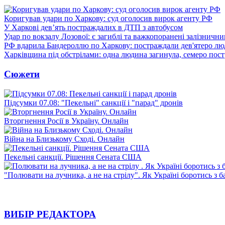
Коригував удари по Харкову: суд оголосив вирок агенту РФ
У Харкові дев’ять постраждалих в ДТП з автобусом
Удар по вокзалу Лозової: є загиблі та важкопоранені залізничн
РФ вдарила Бандероллю по Харкову: постраждали дев'ятеро лю
Харківщина під обстрілами: одна людина загинула, семеро пос
Сюжети
Підсумки 07.08: "Пекельні" санкції і "парад" дронів
Вторгнення Росії в Україну. Онлайн
Війна на Близькому Сході. Онлайн
Пекельні санкції. Рішення Сената США
"Полювати на лучника, а не на стрілу". Як Україні боротись з 
ВИБІР РЕДАКТОРА