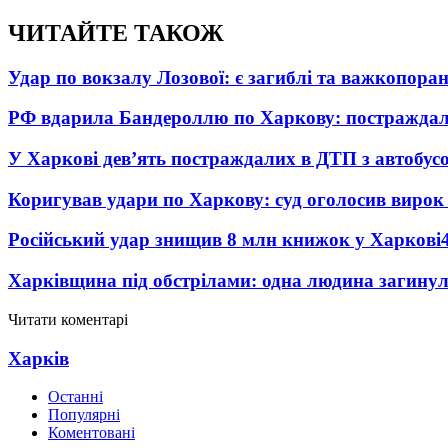
ЧИТАЙТЕ ТАКОЖ
Удар по вокзалу Лозової: є загиблі та важкопора
РФ вдарила Бандероллю по Харкову: постраждал
У Харкові дев’ять постраждалих в ДТП з автобус
Коригував удари по Харкову: суд оголосив вирок
Російський удар знищив 8 млн книжок у Харкові
Харківщина під обстрілами: одна людина загинул
Читати коментарі
Харків
Останні
Популярні
Коментовані