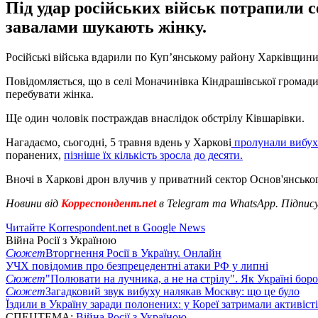
Під удар російських військ потрапили с
завалами шукають жінку.
Російські війська вдарили по Купʼянському району Харківщини.
Повідомляється, що в селі Моначинівка Кіндрашівської громади
перебувати жінка.
Ще один чоловік постраждав внаслідок обстрілу Ківшарівки.
Нагадаємо, сьогодні, 5 травня вдень у Харкові
пролунали вибу
поранених,
пізніше їх кількість зросла до десяти.
Вночі в Харкові дрон влучив у приватний сектор Основ'янськог
Новини від
Корреспондент.net
в Telegram та WhatsApp. Підпис
Читайте Korrespondent.net в Google News
Війна Росії з Україною
Сюжет
Вторгнення Росії в Україну. Онлайн
УЧХ повідомив про безпрецедентні атаки РФ у липні
Сюжет
"Полювати на лучника, а не на стрілу". Як Україні бор
Сюжет
Загадковий звук вибуху налякав Москву: що це було
Їздили в Україну заради полонених: у Кореї затримали активіст
СПЕЦТЕМА:
Війна Росії з Україною