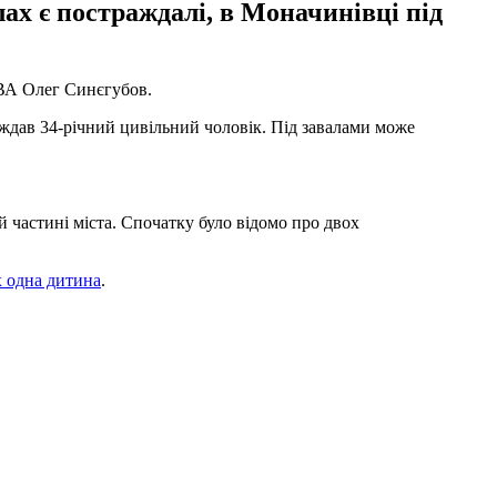
лах є постраждалі, в Моначинівці під
ВА Олег Синєгубов.
аждав 34-річний цивільний чоловік. Під завалами може
й частині міста. Спочатку було відомо про двох
х одна дитина
.