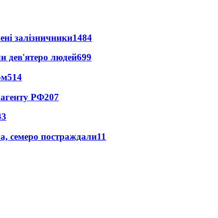
нені залізничники
1484
и дев'ятеро людей
699
ом
514
 агенту РФ
207
43
а, семеро постраждали
11