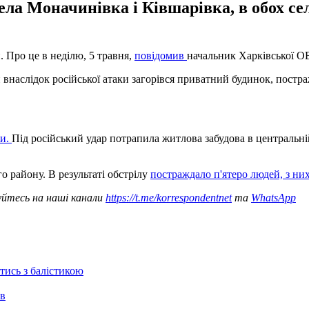
ела Моначинівка і Ківшарівка, в обох се
 Про це в неділю, 5 травня,
повідомив
начальник Харківської О
 внаслідок російської атаки загорівся приватний будинок, постр
хи.
Під російський удар потрапила житлова забудова в центральні
о району. В результаті обстрілу
постраждало п'ятеро людей, з ни
уйтесь на наші канали
https://t.me/korrespondentnet
та
WhatsApp
отись з балістикою
ів