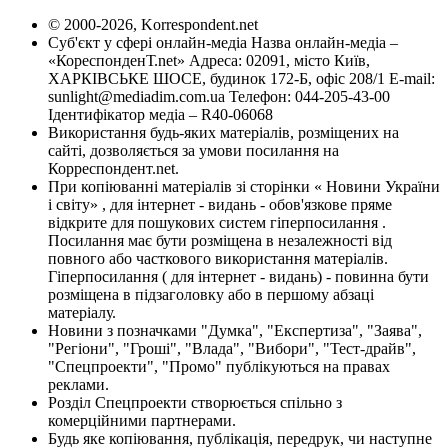
© 2000-2026, Korrespondent.net
Суб'єкт у сфері онлайн-медіа Назва онлайн-медіа –
«КореспонденТ.net» Адреса: 02091, місто Київ,
ХАРКІВСЬКЕ ШОСЕ, будинок 172-Б, офіс 208/1 E-mail:
sunlight@mediadim.com.ua
Телефон: 044-205-43-00
Ідентифікатор медіа – R40-06068
Використання будь-яких матеріалів, розміщених на
сайті, дозволяється за умови посилання на
Корреспондент.net.
При копіюванні матеріалів зі сторінки « Новини України
і світу» , для інтернет - видань - обов'язкове пряме
відкрите для пошукових систем гіперпосилання .
Посилання має бути розміщена в незалежності від
повного або часткового використання матеріалів.
Гіперпосилання ( для інтернет - видань) - повинна бути
розміщена в підзаголовку або в першому абзаці
матеріалу.
Новини з позначками "Думка", "Експертиза", "Заява",
"Регіони", "Гроші", "Влада", "Вибори", "Тест-драйв",
"Спецпроекти", "Промо" публікуються на правах
реклами.
Розділ Спецпроекти створюється спільно з
комерційними партнерами.
Будь яке копіювання, публікація, передрук, чи наступне