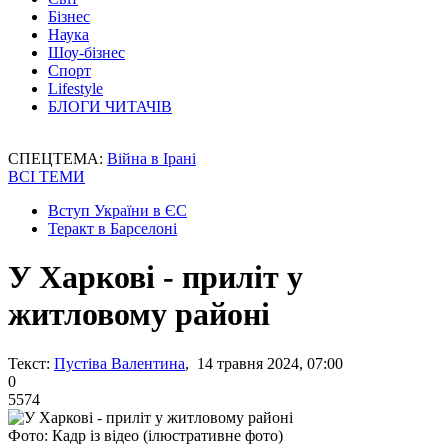
Бізнес
Наука
Шоу-бізнес
Спорт
Lifestyle
БЛОГИ ЧИТАЧІВ
СПЕЦТЕМА:
Війна в Ірані
ВСІ ТЕМИ
Вступ України в ЄС
Теракт в Барселоні
У Харкові - приліт у
житловому районі
Текст:
Пустіва Валентина
, 14 травня 2024, 07:00
0
5574
Фото: Кадр із відео (ілюстративне фото)