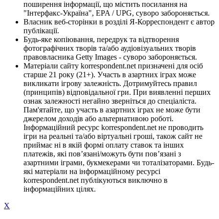
поширення інформації, що містить посилання на
"Інтерфакс-Україна", EPA / UPG, суворо забороняється.
Власник веб-сторінки в розділі Я-Корреспондент є автор
публікації.
Будь-яке копіювання, передрук та відтворення
фотографічних творів та/або аудіовізуальних творів
правовласника Getty Images - суворо забороняється.
Матеріали сайту korrespondent.net призначені для осіб
старше 21 року (21+). Участь в азартних іграх може
викликати ігрову залежність. Дотримуйтесь правил
(принципів) відповідальної гри. При виявленні перших
ознак залежності негайно зверніться до спеціаліста.
Пам'ятайте, що участь в азартних іграх не може бути
джерелом доходів або альтернативою роботі.
Інформаційний ресурс korrespondent.net не проводить
ігри на реальні та/або віртуальні гроші, також сайт не
приймає ні в якій формі оплату ставок та інших
платежів, які пов’язані/можуть бути пов’язані з
азартними іграми, букмекерами чи тоталізаторами. Будь-
які матеріали на інформаційному ресурсі
korrespondent.net публікуються виключно в
інформаційних цілях.
X