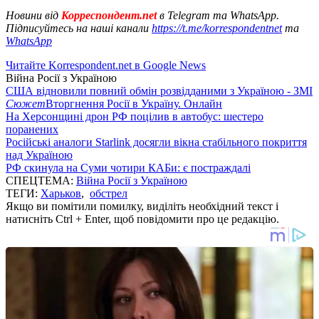
Новини від
Корреспондент.net
в Telegram та WhatsApp.
Підписуйтесь на наші канали
https://t.me/korrespondentnet
та
WhatsApp
Читайте Korrespondent.net в Google News
Війна Росії з Україною
США відновили повний обмін розвідданими з Україною - ЗМІ
Сюжет
Вторгнення Росії в Україну. Онлайн
На Херсонщині дрон РФ поцілив в автобус: шестеро
поранених
Російські аналоги Starlink досягли вікна стабільного покриття
над Україною
РФ скинула на Суми чотири КАБи: є постраждалі
СПЕЦТЕМА:
Війна Росії з Україною
ТЕГИ:
Харьков
,
обстрел
Якщо ви помітили помилку, виділіть необхідний текст і
натисніть Ctrl + Enter, щоб повідомити про це редакцію.