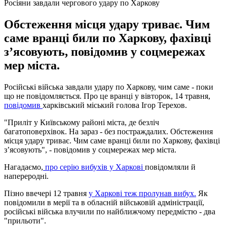
Росіяни завдали чергового удару по Харкову
Обстеження місця удару триває. Чим
саме вранці били по Харкову, фахівці
зʼясовують, повідомив у соцмережах
мер міста.
Російські війська завдали удару по Харкову, чим саме - поки
що не повідомляється. Про це вранці у вівторок, 14 травня,
повідомив
харківський міський голова Ігор Терехов.
"Приліт у Київському районі міста, де безліч
багатоповерхівок. На зараз - без постраждалих. Обстеження
місця удару триває. Чим саме вранці били по Харкову, фахівці
зʼясовують", - повідомив у соцмережах мер міста.
Нагадаємо,
про серію вибухів у Харкові
повідомляли й
напереродні.
Пізно ввечері 12 травня
у Харкові теж пролунав вибух.
Як
повідомили в мерії та в обласній військовій адміністрації,
російські війська влучили по найближчому передмістю - два
"прильоти".