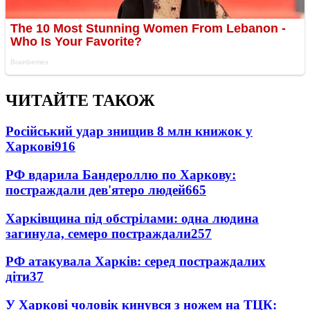
ЧИТАЙТЕ ТАКОЖ
Російський удар знищив 8 млн книжок у
Харкові
916
РФ вдарила Бандероллю по Харкову:
постраждали дев'ятеро людей
665
Харківщина під обстрілами: одна людина
загинула, семеро постраждали
257
РФ атакувала Харків: серед постраждалих
діти
37
У Харкові чоловік кинувся з ножем на ТЦК: