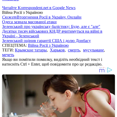
Читайте Korrespondent.net в Google News
Війна Росії з Україною
Сюжет
Вторгнення Росії в Україну. Онлайн
Одеса зазнала масованої атаки
Зеленський про українську балістику: Буде, але є "але"
Десятки тисяч військових КНДР вчитимуться на війні в
Україні - Зеленський
Зеленський оцінив гарантії США і долю Донбасу
СПЕЦТЕМА:
Війна Росії з Україною
ТЕГИ:
Крымские татары
,
Харьков
,
смерть
,
мусульмане
,
мечеть
Якщо ви помітили помилку, виділіть необхідний текст і
натисніть Ctrl + Enter, щоб повідомити про це редакцію.