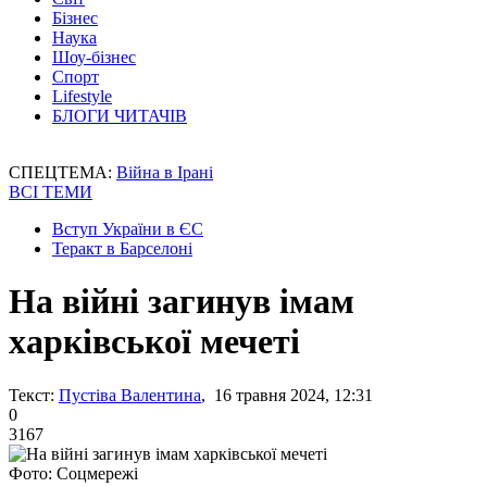
Бізнес
Наука
Шоу-бізнес
Спорт
Lifestyle
БЛОГИ ЧИТАЧІВ
СПЕЦТЕМА:
Війна в Ірані
ВСІ ТЕМИ
Вступ України в ЄС
Теракт в Барселоні
На війні загинув імам
харківської мечеті
Текст:
Пустіва Валентина
, 16 травня 2024, 12:31
0
3167
Фото: Соцмережі