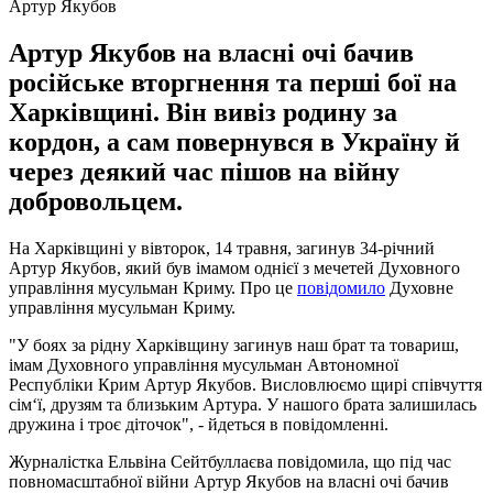
Артур Якубов
Артур Якубов на власні очі бачив
російське вторгнення та перші бої на
Харківщині. Він вивіз родину за
кордон, а сам повернувся в Україну й
через деякий час пішов на війну
добровольцем.
На Харківщині у вівторок, 14 травня, загинув 34-річний
Артур Якубов, який був імамом однієї з мечетей Духовного
управління мусульман Криму. Про це
повідомило
Духовне
управління мусульман Криму.
"У боях за рідну Харківщину загинув наш брат та товариш,
імам Духовного управління мусульман Автономної
Республіки Крим Артур Якубов. Висловлюємо щирі співчуття
сім‘ї, друзям та близьким Артура. У нашого брата залишилась
дружина і троє діточок", - йдеться в повідомленні.
Журналістка Ельвіна Сейтбуллаєва повідомила, що під час
повномасштабної війни Артур Якубов на власні очі бачив