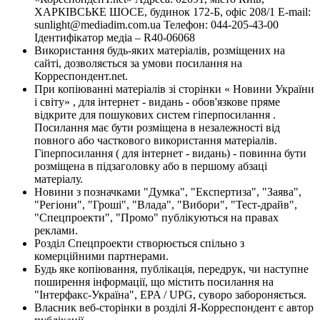
ХАРКІВСЬКЕ ШОСЕ, будинок 172-Б, офіс 208/1 E-mail:
sunlight@mediadim.com.ua
Телефон: 044-205-43-00
Ідентифікатор медіа – R40-06068
Використання будь-яких матеріалів, розміщених на
сайті, дозволяється за умови посилання на
Корреспондент.net.
При копіюванні матеріалів зі сторінки « Новини України
і світу» , для інтернет - видань - обов'язкове пряме
відкрите для пошукових систем гіперпосилання .
Посилання має бути розміщена в незалежності від
повного або часткового використання матеріалів.
Гіперпосилання ( для інтернет - видань) - повинна бути
розміщена в підзаголовку або в першому абзаці
матеріалу.
Новини з позначками "Думка", "Експертиза", "Заява",
"Регіони", "Гроші", "Влада", "Вибори", "Тест-драйв",
"Спецпроекти", "Промо" публікуються на правах
реклами.
Розділ Спецпроекти створюється спільно з
комерційними партнерами.
Будь яке копіювання, публікація, передрук, чи наступне
поширення інформації, що містить посилання на
"Інтерфакс-Україна", EPA / UPG, суворо забороняється.
Власник веб-сторінки в розділі Я-Корреспондент є автор