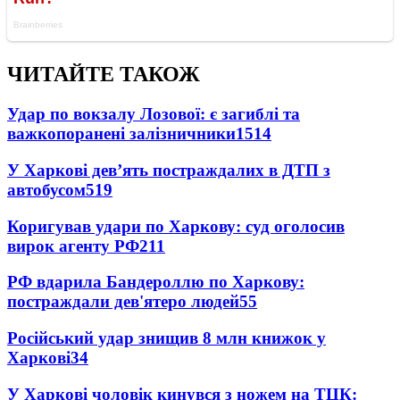
ЧИТАЙТЕ ТАКОЖ
Удар по вокзалу Лозової: є загиблі та
важкопоранені залізничники
1514
У Харкові дев’ять постраждалих в ДТП з
автобусом
519
Коригував удари по Харкову: суд оголосив
вирок агенту РФ
211
РФ вдарила Бандероллю по Харкову:
постраждали дев'ятеро людей
55
Російський удар знищив 8 млн книжок у
Харкові
34
У Харкові чоловік кинувся з ножем на ТЦК: