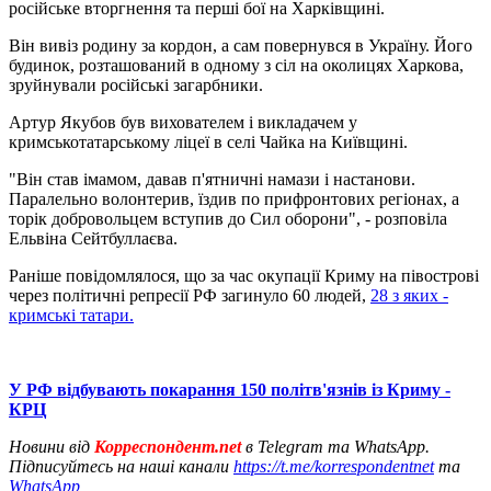
російське вторгнення та перші бої на Харківщині.
Він вивіз родину за кордон, а сам повернувся в Україну. Його
будинок, розташований в одному з сіл на околицях Харкова,
зруйнували російські загарбники.
Артур Якубов був вихователем і викладачем у
кримськотатарському ліцеї в селі Чайка на Київщині.
"Він став імамом, давав п'ятничні намази і настанови.
Паралельно волонтерив, їздив по прифронтових регіонах, а
торік добровольцем вступив до Сил оборони", - розповіла
Ельвіна Сейтбуллаєва.
Раніше повідомлялося, що за час окупації Криму на півострові
через політичні репресії РФ загинуло 60 людей,
28 з яких -
кримські татари.
У РФ відбувають покарання 150 політв'язнів із Криму -
КРЦ
Новини від
Корреспондент.net
в Telegram та WhatsApp.
Підписуйтесь на наші канали
https://t.me/korrespondentnet
та
WhatsApp