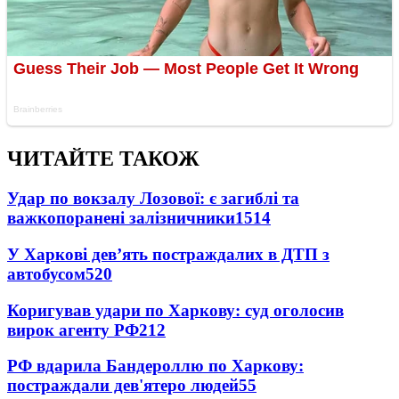
ЧИТАЙТЕ ТАКОЖ
Удар по вокзалу Лозової: є загиблі та
важкопоранені залізничники
1514
У Харкові дев’ять постраждалих в ДТП з
автобусом
520
Коригував удари по Харкову: суд оголосив
вирок агенту РФ
212
РФ вдарила Бандероллю по Харкову:
постраждали дев'ятеро людей
55