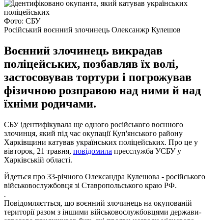
Фото: СБУ
Російський воєнний злочинець Олексанжр Кулешов
Воєнний злочинець викрадав
поліцейських, позбавляв їх волі,
застосовував тортури і погрожував
фізичною розправою над ними й над
їхніми родичами.
СБУ ідентифікувала ще одного російського воєнного
злочинця, який під час окупації Куп'янського району
Харківщини катував українських поліцейських. Про це у
вівторок, 21 травня,
повідомила
пресслужба УСБУ у
Харківській області.
Йдеться про 33-річного Олександра Кулешова - російського
військовослужбовця зі Ставропольського краю РФ.
.
Повідомляєтться, що воєнний злочинець на окупованій
території разом з іншими військовослужбовцями держави-