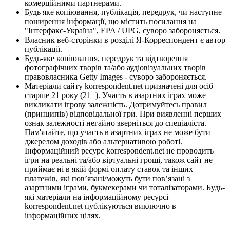
комерційними партнерами.
Будь яке копіювання, публікація, передрук, чи наступне
поширення інформації, що містить посилання на
"Інтерфакс-Україна", EPA / UPG, суворо забороняється.
Власник веб-сторінки в розділі Я-Корреспондент є автор
публікації.
Будь-яке копіювання, передрук та відтворення
фотографічних творів та/або аудіовізуальних творів
правовласника Getty Images - суворо забороняється.
Матеріали сайту korrespondent.net призначені для осіб
старше 21 року (21+). Участь в азартних іграх може
викликати ігрову залежність. Дотримуйтесь правил
(принципів) відповідальної гри. При виявленні перших
ознак залежності негайно зверніться до спеціаліста.
Пам'ятайте, що участь в азартних іграх не може бути
джерелом доходів або альтернативою роботі.
Інформаційний ресурс korrespondent.net не проводить
ігри на реальні та/або віртуальні гроші, також сайт не
приймає ні в якій формі оплату ставок та інших
платежів, які пов’язані/можуть бути пов’язані з
азартними іграми, букмекерами чи тоталізаторами. Будь-
які матеріали на інформаційному ресурсі
korrespondent.net публікуються виключно в
інформаційних цілях.