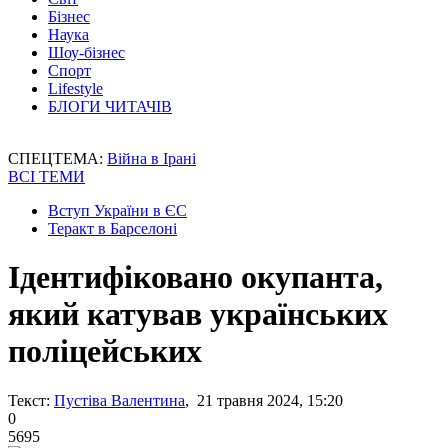
Бізнес
Наука
Шоу-бізнес
Спорт
Lifestyle
БЛОГИ ЧИТАЧІВ
СПЕЦТЕМА:
Війна в Ірані
ВСІ ТЕМИ
Вступ України в ЄС
Теракт в Барселоні
Ідентифіковано окупанта,
який катував українських
поліцейських
Текст:
Пустіва Валентина
, 21 травня 2024, 15:20
0
5695