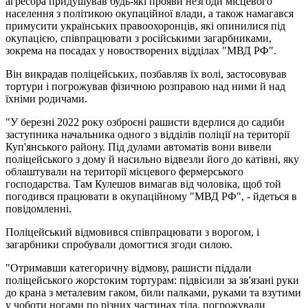
агресора придушував будь-які прояви незгоди місцевого
населення з політикою окупаційної влади, а також намагався
примусити українських правоохоронців, які опинилися під
окупацією, співпрацювати з російськими загарбниками,
зокрема на посадах у новостворених відділах "МВД РФ".
Він викрадав поліцейських, позбавляв їх волі, застосовував
тортури і погрожував фізичною розправою над ними й над
їхніми родичами.
"У березні 2022 року озброєні рашисти вдерлися до садиби
заступника начальника одного з відділів поліції на території
Куп'янського району. Під дулами автоматів вони вивели
поліцейського з дому й насильно відвезли його до катівні, яку
облаштували на території місцевого фермерського
господарства. Там Кулешов вимагав від чоловіка, щоб той
погодився працювати в окупаційному "МВД РФ", - йдеться в
повідомленні.
Поліцейський відмовився співпрацювати з ворогом, і
загарбники спробували домогтися згоди силою.
"Отримавши категоричну відмову, рашисти піддали
поліцейського жорстоким тортурам: підвісили за зв'язані руки
до крана з металевим гаком, били палками, руками та взутими
у чоботи ногами по різних частинах тіла, погрожували