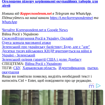
Оголошено підозру керівникові окупаційних таборів для
дітей
Новини від
Корреспондент.net
в Telegram та WhatsApp.
Підписуйтесь на наші канали
https://t.me/korrespondentnet
та
WhatsApp
Читайте Korrespondent.net в Google News
Війна Росії з Україною
Сюжет
Вторгнення Росії в Україну. Онлайн
Одеса зазнала масованої атаки
Зеленський про українську балістику: Буде, але є "але"
Десятки тисяч військових КНДР вчитимуться на війні в
Україні - Зеленський
Зеленський оцінив гарантії США і долю Донбасу
СПЕЦТЕМА:
Війна Росії з Україною
ТЕГИ:
СБУ
,
Харьковская область
,
Идентификация
,
пытки
,
оккупация
Якщо ви помітили помилку, виділіть необхідний текст і
натисніть Ctrl + Enter, щоб повідомити про це редакцію.