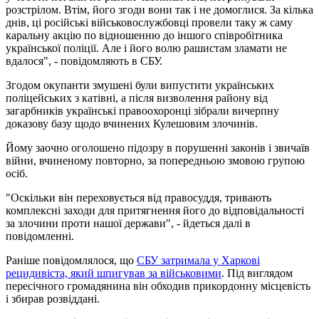
розстрілом. Втім, його згоди вони так і не домоглися. За кілька
днів, ці російські військовослужбовці провели таку ж саму
каральну акцію по відношенню до іншого співробітника
української поліції. Але і його волю рашистам зламати не
вдалося", - повідомляють в СБУ.
Згодом окупанти змушені були випустити українських
поліцейських з катівні, а після визволення району від
загарбників українські правоохоронці зібрали вичерпну
доказову базу щодо вчинених Кулешовим злочинів.
Йому заочно оголошено підозру в порушенні законів і звичаїв
війни, вчиненому повторно, за попередньою змовою групою
осіб.
"Оскільки він переховується від правосуддя, тривають
комплексні заходи для притягнення його до відповідальності
за злочини проти нашої держави", - йдеться далі в
повідомленні.
Раніше повідомлялося, що
СБУ затримала у Харкові
рецидивіста, який шпигував за військовими
. Під виглядом
пересічного громадянина він обходив прикордонну місцевість
і збирав розвіддані.