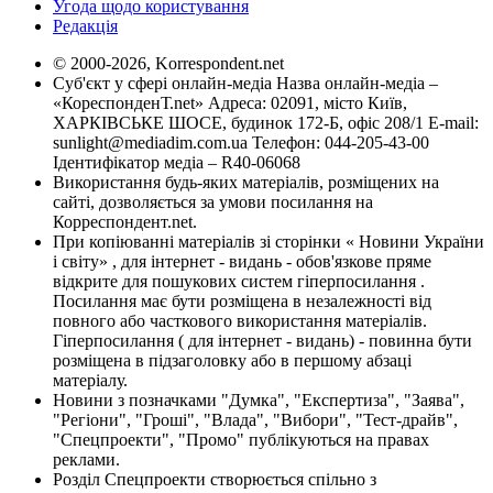
Угода щодо користування
Редакція
© 2000-2026, Korrespondent.net
Суб'єкт у сфері онлайн-медіа Назва онлайн-медіа –
«КореспонденТ.net» Адреса: 02091, місто Київ,
ХАРКІВСЬКЕ ШОСЕ, будинок 172-Б, офіс 208/1 E-mail:
sunlight@mediadim.com.ua
Телефон: 044-205-43-00
Ідентифікатор медіа – R40-06068
Використання будь-яких матеріалів, розміщених на
сайті, дозволяється за умови посилання на
Корреспондент.net.
При копіюванні матеріалів зі сторінки « Новини України
і світу» , для інтернет - видань - обов'язкове пряме
відкрите для пошукових систем гіперпосилання .
Посилання має бути розміщена в незалежності від
повного або часткового використання матеріалів.
Гіперпосилання ( для інтернет - видань) - повинна бути
розміщена в підзаголовку або в першому абзаці
матеріалу.
Новини з позначками "Думка", "Експертиза", "Заява",
"Регіони", "Гроші", "Влада", "Вибори", "Тест-драйв",
"Спецпроекти", "Промо" публікуються на правах
реклами.
Розділ Спецпроекти створюється спільно з