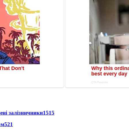
нені залізничники
1515
ом
521