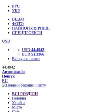
РУС
УКР
ВІДЕО
ФОТО
НАЙПОПУЛЯРНІШІ
СПЕЦПРОЕКТИ
USD
USD
44.4942
EUR
51.3366
Всі курси валют
44.4942
Авторизація
Пошук
RU
ВСІ РОЗДІЛИ
Головна
Україна
Місто
Світ