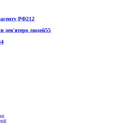
 агенту РФ
212
и дев'ятеро людей
55
34
ики
дей