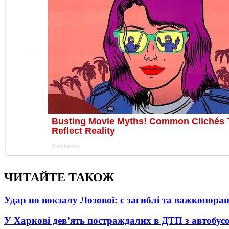
ЧИТАЙТЕ ТАКОЖ
Удар по вокзалу Лозової: є загиблі та важкопора
У Харкові дев’ять постраждалих в ДТП з автобус