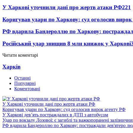
У Харкові уточнили дані про жертв атаки РФ
221
Коригував удари по Харкову: суд оголосив вирок
РФ вдарила Бандероллю по Харкову: постраждал
Російський удар знищив 8 млн книжок у Харкові
Читати коментарі
Харків
Останні
Популярні
Коментовані
У Харкові уточнили дані про жертв атаки РФ
Коригував удари по Харкову: суд оголосив вирок агенту РФ
У Харкові дев’ять постраждалих в ДТП з автобусом
Удар по вокзалу Лозової: є загиблі та важкопоранені залізничн
РФ вдарила Бандероллю по Харкову: постраждали дев'ятеро лю