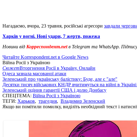
Нагадаємо, вчора, 23 травня, російські агресори
завдали чергов
Харків у вогні. Нові удари, 7 жертв, пожежа
Новини від
Корреспондент.net
в Telegram та WhatsApp. Підпис
Читайте Korrespondent.net в Google News
Війна Росії з Україною
Сюжет
Вторгнення Росії в Україну. Онлайн
Одеса зазнала масованої атаки
Зеленський про українську балістику: Буде, але є "але"
Десятки тисяч військових КНДР вчитимуться на війні в Україні
Зеленський оцінив гарантії США і долю Донбасу
СПЕЦТЕМА:
Війна Росії з Україною
ТЕГИ:
Харьков
,
трагедия
,
Владимир Зеленский
Якщо ви помітили помилку, виділіть необхідний текст і натисніт