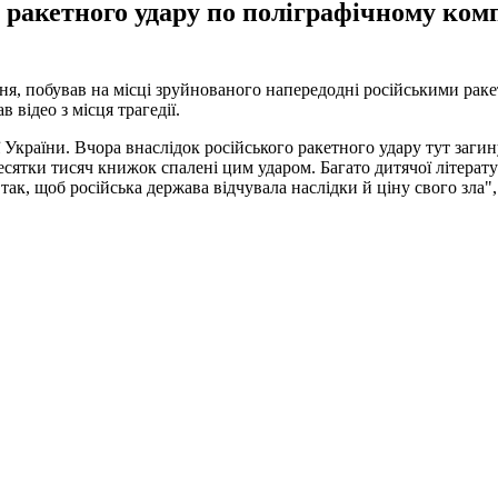
о ракетного удару по поліграфічному ком
я, побував на місці зруйнованого напередодні російськими раке
 відео з місця трагедії.
 України. Вчора внаслідок російського ракетного удару тут загин
ятки тисяч книжок спалені цим ударом. Багато дитячої літератур
ак, щоб російська держава відчувала наслідки й ціну свого зла",