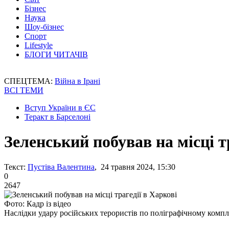
Бізнес
Наука
Шоу-бізнес
Спорт
Lifestyle
БЛОГИ ЧИТАЧІВ
СПЕЦТЕМА:
Війна в Ірані
ВСІ ТЕМИ
Вступ України в ЄС
Теракт в Барселоні
Зеленський побував на місці т
Текст:
Пустіва Валентина
, 24 травня 2024, 15:30
0
2647
Фото: Кадр із відео
Наслідки удару російських терористів по поліграфічному компл