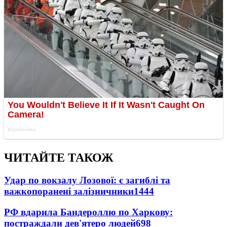
ЧИТАЙТЕ ТАКОЖ
Удар по вокзалу Лозової: є загиблі та
важкопоранені залізничники
1444
РФ вдарила Бандероллю по Харкову:
постраждали дев'ятеро людей
698