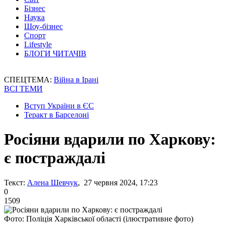
Бізнес
Наука
Шоу-бізнес
Спорт
Lifestyle
БЛОГИ ЧИТАЧІВ
СПЕЦТЕМА:
Війна в Ірані
ВСІ ТЕМИ
Вступ України в ЄС
Теракт в Барселоні
Росіяни вдарили по Харкову:
є постраждалі
Текст:
Алена Шевчук
, 27 червня 2024, 17:23
0
1509
Фото: Поліція Харківської області (ілюстративне фото)