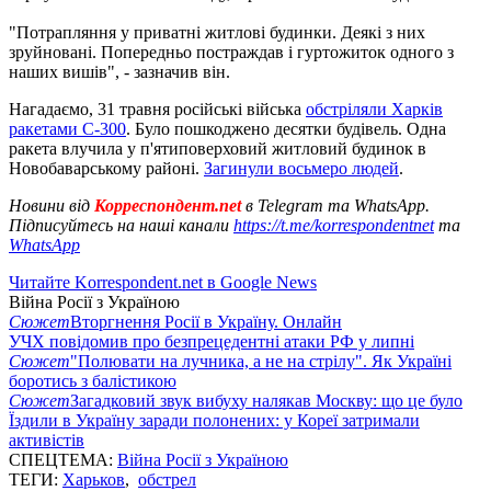
"Потрапляння у приватні житлові будинки. Деякі з них
зруйновані. Попередньо постраждав і гуртожиток одного з
наших вишів", - зазначив він.
Нагадаємо, 31 травня російські війська
обстріляли Харків
ракетами С-300
. Було пошкоджено десятки будівель. Одна
ракета влучила у п'ятиповерховий житловий будинок в
Новобаварському районі.
Загинули восьмеро людей
.
Новини від
Корреспондент.net
в Telegram та WhatsApp.
Підписуйтесь на наші канали
https://t.me/korrespondentnet
та
WhatsApp
Читайте Korrespondent.net в Google News
Війна Росії з Україною
Сюжет
Вторгнення Росії в Україну. Онлайн
УЧХ повідомив про безпрецедентні атаки РФ у липні
Сюжет
"Полювати на лучника, а не на стрілу". Як Україні
боротись з балістикою
Сюжет
Загадковий звук вибуху налякав Москву: що це було
Їздили в Україну заради полонених: у Кореї затримали
активістів
СПЕЦТЕМА:
Війна Росії з Україною
ТЕГИ:
Харьков
,
обстрел