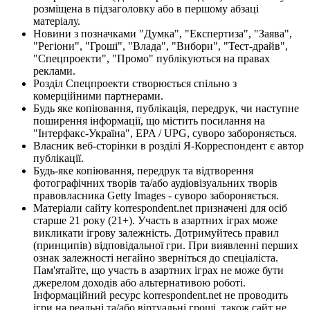
розміщена в підзаголовку або в першому абзаці
матеріалу.
Новини з позначками "Думка", "Експертиза", "Заява",
"Регіони", "Гроші", "Влада", "Вибори", "Тест-драйв",
"Спецпроекти", "Промо" публікуються на правах
реклами.
Розділ Спецпроекти створюється спільно з
комерційними партнерами.
Будь яке копіювання, публікація, передрук, чи наступне
поширення інформації, що містить посилання на
"Інтерфакс-Україна", EPA / UPG, суворо забороняється.
Власник веб-сторінки в розділі Я-Корреспондент є автор
публікації.
Будь-яке копіювання, передрук та відтворення
фотографічних творів та/або аудіовізуальних творів
правовласника Getty Images - суворо забороняється.
Матеріали сайту korrespondent.net призначені для осіб
старше 21 року (21+). Участь в азартних іграх може
викликати ігрову залежність. Дотримуйтесь правил
(принципів) відповідальної гри. При виявленні перших
ознак залежності негайно зверніться до спеціаліста.
Пам'ятайте, що участь в азартних іграх не може бути
джерелом доходів або альтернативою роботі.
Інформаційний ресурс korrespondent.net не проводить
ігри на реальні та/або віртуальні гроші, також сайт не