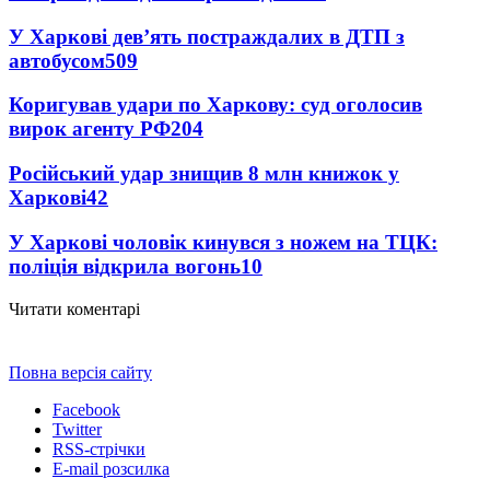
У Харкові дев’ять постраждалих в ДТП з
автобусом
509
Коригував удари по Харкову: суд оголосив
вирок агенту РФ
204
Російський удар знищив 8 млн книжок у
Харкові
42
У Харкові чоловік кинувся з ножем на ТЦК:
поліція відкрила вогонь
10
Читати коментарі
Повна версія сайту
Facebook
Twitter
RSS-стрічки
E-mail розсилка