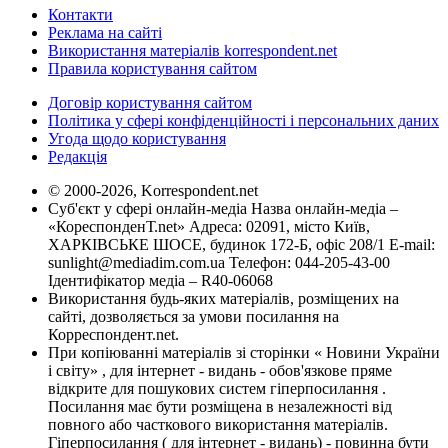
Контакти
Реклама на сайті
Використання матеріалів korrespondent.net
Правила користування сайтом
Договір користування сайтом
Політика у сфері конфіденційності і персональних даних
Угода щодо користування
Редакція
© 2000-2026, Korrespondent.net
Суб'єкт у сфері онлайн-медіа Назва онлайн-медіа –
«КореспонденТ.net» Адреса: 02091, місто Київ,
ХАРКІВСЬКЕ ШОСЕ, будинок 172-Б, офіс 208/1 E-mail:
sunlight@mediadim.com.ua
Телефон: 044-205-43-00
Ідентифікатор медіа – R40-06068
Використання будь-яких матеріалів, розміщених на
сайті, дозволяється за умови посилання на
Корреспондент.net.
При копіюванні матеріалів зі сторінки « Новини України
і світу» , для інтернет - видань - обов'язкове пряме
відкрите для пошукових систем гіперпосилання .
Посилання має бути розміщена в незалежності від
повного або часткового використання матеріалів.
Гіперпосилання ( для інтернет - видань) - повинна бути