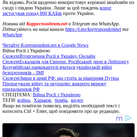
Як відомо, Росія щоденно використовує керовані авіабомби по
сходу і півдню України. Лише за цей тиждень
ворог
застосував понад 800 КАБів
проти України.
Новини від
Корреспондент.net
в Telegram та WhatsApp.
Підписуйтесь на наші канали
https://t.me/korrespondentnet
та
WhatsApp
Читайте Korrespondent.net в Google News
Війна Росії з Україною
Сюжет
Вторгнення Росії в Україну. Онлайн
Сюжет
Ескалація для Європи. Російський дрон в Лейпцигу
Колумбійські наркокартелі вчаться українській війні
безпілотників - ЗМІ
Сюжет
Зміни в армії РФ: що стоїть за рішенням Путіна
Пропагували війну та окупацію: викрито мережу
прихильників РФ
СПЕЦТЕМА:
Війна Росії з Україною
ТЕГИ:
война
,
Харьков
,
бомба
,
видео
Якщо ви помітили помилку, виділіть необхідний текст і
натисніть Ctrl + Enter, щоб повідомити про це редакцію.