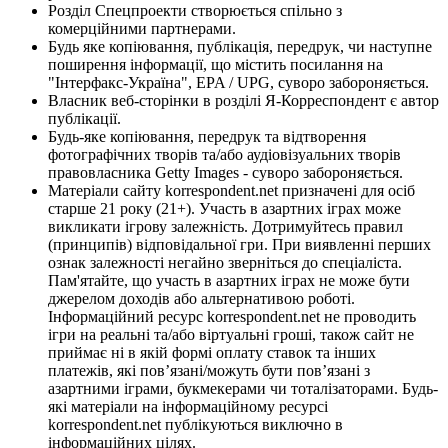
Розділ Спецпроекти створюється спільно з
комерційними партнерами.
Будь яке копіювання, публікація, передрук, чи наступне
поширення інформації, що містить посилання на
"Інтерфакс-Україна", EPA / UPG, суворо забороняється.
Власник веб-сторінки в розділі Я-Корреспондент є автор
публікації.
Будь-яке копіювання, передрук та відтворення
фотографічних творів та/або аудіовізуальних творів
правовласника Getty Images - суворо забороняється.
Матеріали сайту korrespondent.net призначені для осіб
старше 21 року (21+). Участь в азартних іграх може
викликати ігрову залежність. Дотримуйтесь правил
(принципів) відповідальної гри. При виявленні перших
ознак залежності негайно зверніться до спеціаліста.
Пам'ятайте, що участь в азартних іграх не може бути
джерелом доходів або альтернативою роботі.
Інформаційний ресурс korrespondent.net не проводить
ігри на реальні та/або віртуальні гроші, також сайт не
приймає ні в якій формі оплату ставок та інших
платежів, які пов’язані/можуть бути пов’язані з
азартними іграми, букмекерами чи тоталізаторами. Будь-
які матеріали на інформаційному ресурсі
korrespondent.net публікуються виключно в
інформаційних цілях.