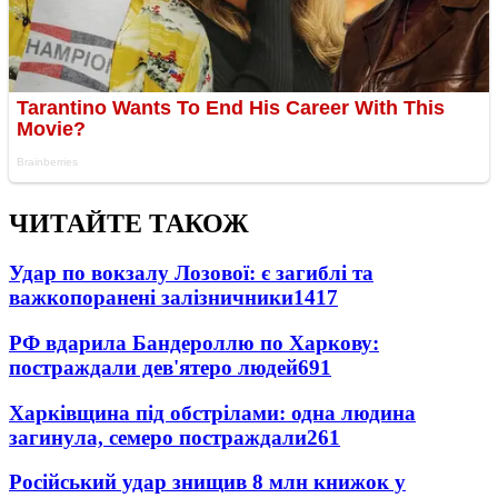
ЧИТАЙТЕ ТАКОЖ
Удар по вокзалу Лозової: є загиблі та
важкопоранені залізничники
1417
РФ вдарила Бандероллю по Харкову:
постраждали дев'ятеро людей
691
Харківщина під обстрілами: одна людина
загинула, семеро постраждали
261
Російський удар знищив 8 млн книжок у