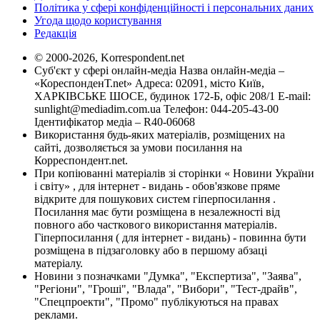
Політика у сфері конфіденційності і персональних даних
Угода щодо користування
Редакція
© 2000-2026, Korrespondent.net
Суб'єкт у сфері онлайн-медіа Назва онлайн-медіа –
«КореспонденТ.net» Адреса: 02091, місто Київ,
ХАРКІВСЬКЕ ШОСЕ, будинок 172-Б, офіс 208/1 E-mail:
sunlight@mediadim.com.ua
Телефон: 044-205-43-00
Ідентифікатор медіа – R40-06068
Використання будь-яких матеріалів, розміщених на
сайті, дозволяється за умови посилання на
Корреспондент.net.
При копіюванні матеріалів зі сторінки « Новини України
і світу» , для інтернет - видань - обов'язкове пряме
відкрите для пошукових систем гіперпосилання .
Посилання має бути розміщена в незалежності від
повного або часткового використання матеріалів.
Гіперпосилання ( для інтернет - видань) - повинна бути
розміщена в підзаголовку або в першому абзаці
матеріалу.
Новини з позначками "Думка", "Експертиза", "Заява",
"Регіони", "Гроші", "Влада", "Вибори", "Тест-драйв",
"Спецпроекти", "Промо" публікуються на правах
реклами.