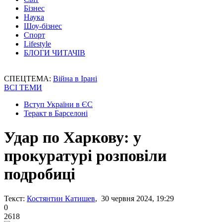
Бізнес
Наука
Шоу-бізнес
Спорт
Lifestyle
БЛОГИ ЧИТАЧІВ
СПЕЦТЕМА:
Війна в Ірані
ВСІ ТЕМИ
Вступ України в ЄС
Теракт в Барселоні
Удар по Харкову: у
прокуратурі розповіли
подробиці
Текст:
Костянтин Катишев
, 30 червня 2024, 19:29
0
2618