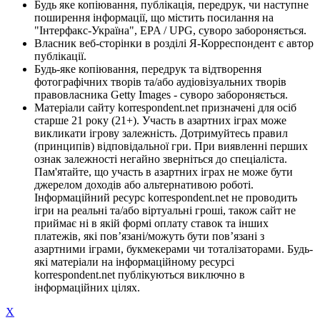
Будь яке копіювання, публікація, передрук, чи наступне
поширення інформації, що містить посилання на
"Інтерфакс-Україна", EPA / UPG, суворо забороняється.
Власник веб-сторінки в розділі Я-Корреспондент є автор
публікації.
Будь-яке копіювання, передрук та відтворення
фотографічних творів та/або аудіовізуальних творів
правовласника Getty Images - суворо забороняється.
Матеріали сайту korrespondent.net призначені для осіб
старше 21 року (21+). Участь в азартних іграх може
викликати ігрову залежність. Дотримуйтесь правил
(принципів) відповідальної гри. При виявленні перших
ознак залежності негайно зверніться до спеціаліста.
Пам'ятайте, що участь в азартних іграх не може бути
джерелом доходів або альтернативою роботі.
Інформаційний ресурс korrespondent.net не проводить
ігри на реальні та/або віртуальні гроші, також сайт не
приймає ні в якій формі оплату ставок та інших
платежів, які пов’язані/можуть бути пов’язані з
азартними іграми, букмекерами чи тоталізаторами. Будь-
які матеріали на інформаційному ресурсі
korrespondent.net публікуються виключно в
інформаційних цілях.
X