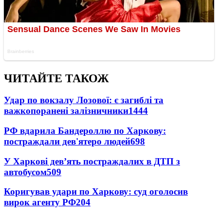
ЧИТАЙТЕ ТАКОЖ
Удар по вокзалу Лозової: є загиблі та
важкопоранені залізничники
1444
РФ вдарила Бандероллю по Харкову:
постраждали дев'ятеро людей
698
У Харкові дев’ять постраждалих в ДТП з
автобусом
509
Коригував удари по Харкову: суд оголосив
вирок агенту РФ
204