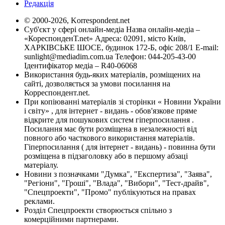
Редакція
© 2000-2026, Korrespondent.net
Суб'єкт у сфері онлайн-медіа Назва онлайн-медіа –
«КореспонденТ.net» Адреса: 02091, місто Київ,
ХАРКІВСЬКЕ ШОСЕ, будинок 172-Б, офіс 208/1 E-mail:
sunlight@mediadim.com.ua
Телефон: 044-205-43-00
Ідентифікатор медіа – R40-06068
Використання будь-яких матеріалів, розміщених на
сайті, дозволяється за умови посилання на
Корреспондент.net.
При копіюванні матеріалів зі сторінки « Новини України
і світу» , для інтернет - видань - обов'язкове пряме
відкрите для пошукових систем гіперпосилання .
Посилання має бути розміщена в незалежності від
повного або часткового використання матеріалів.
Гіперпосилання ( для інтернет - видань) - повинна бути
розміщена в підзаголовку або в першому абзаці
матеріалу.
Новини з позначками "Думка", "Експертиза", "Заява",
"Регіони", "Гроші", "Влада", "Вибори", "Тест-драйв",
"Спецпроекти", "Промо" публікуються на правах
реклами.
Розділ Спецпроекти створюється спільно з
комерційними партнерами.