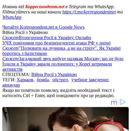
Новини від
Корреспондент.net
в Telegram та WhatsApp.
Підписуйтесь на наші канали
https://t.me/korrespondentnet
та
WhatsApp
Читайте Korrespondent.net в Google News
Війна Росії з Україною
Сюжет
Вторгнення Росії в Україну. Онлайн
УЧХ повідомив про безпрецедентні атаки РФ у липні
Сюжет
"Полювати на лучника, а не на стрілу". Як Україні
боротись з балістикою
Сюжет
Загадковий звук вибуху налякав Москву: що це було
Їздили в Україну заради полонених: у Кореї затримали
активістів
СПЕЦТЕМА:
Війна Росії з Україною
ТЕГИ:
Харьков
,
бомба
,
обстрел
,
учебное заведение
,
авиаудар
Якщо ви помітили помилку, виділіть необхідний текст і
натисніть Ctrl + Enter, щоб повідомити про це редакцію.