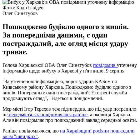
Фото: Кадр із відео
Олег Синєгубов
Пошкоджено будівлю одного з вишів.
За попередніми даними, є один
постраждалий, але огляд місця удару
триває.
Голова Харківської ОВА Олег Синєгубов
повідомив
уточнену
інформацію щодо вибуху в Харкові у п'ятницю, 9 серпня.
"За уточненою інформацією, ворог ударив КАБом по
Київському району Харкова. Пошкоджено будівлю одного з
вишів. Попередньо: один постраждалий. Екстрені служби
продовжують огляд", - йдеться в повідомленні.
Мер місті Ігор Терехов теж підтвердив, що під удар потрапило
не
передмістя, як повідомлялося раніше
, а околиця Харкова.
Але він повідомляє про пошкоджений заклад середньої освіти.
Раніше повідомлялося, що
на Харківщині росіяни пошкодили
вісім "швидких"
.