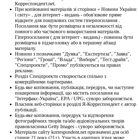
Корреспондент.net.
При копіюванні матеріалів зі сторінки « Новини України
і світу» , для інтернет - видань - обов'язкове пряме
відкрите для пошукових систем гіперпосилання .
Посилання має бути розміщена в незалежності від
повного або часткового використання матеріалів.
Гіперпосилання ( для інтернет - видань) - повинна бути
розміщена в підзаголовку або в першому абзаці
матеріалу.
Новини з позначками "Думка", "Експертиза", "Заява",
"Регіони", "Гроші", "Влада", "Вибори", "Тест-драйв",
"Спецпроекти", "Промо" публікуються на правах
реклами.
Розділ Спецпроекти створюється спільно з
комерційними партнерами.
Будь яке копіювання, публікація, передрук, чи наступне
поширення інформації, що містить посилання на
"Інтерфакс-Україна", EPA / UPG, суворо забороняється.
Власник веб-сторінки в розділі Я-Корреспондент є автор
публікації.
Будь-яке копіювання, передрук та відтворення
фотографічних творів та/або аудіовізуальних творів
правовласника Getty Images - суворо забороняється.
Матеріали сайту korrespondent.net призначені для осіб
старше 21 року (21+). Участь в азартних іграх може