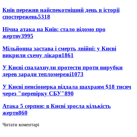
Київ пережив найспекотніший день в історії
спостережень
5318
Нічна атака на Київ: стало відомо про
жертву
3995
Мільйонна застава і смерть двійні: у Києві
викрили схему лікаря
1861
У Києві спалахнули протести проти вирубки
дерев заради тепломережі
1073
У Києві пенсіонерка віддала шахраям $18 тисяч
через "перевірку СБУ"
890
Атака 5 серпня: в Києві зросла кількість
жертв
860
Читати коментарі