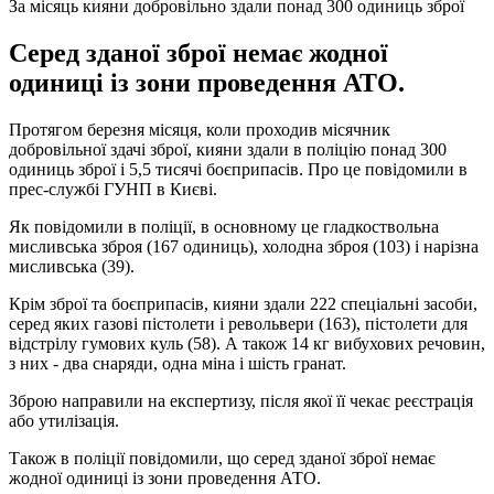
За місяць кияни добровільно здали понад 300 одиниць зброї
Серед зданої зброї немає жодної
одиниці із зони проведення АТО.
Протягом березня місяця, коли проходив місячник
добровільної здачі зброї, кияни здали в поліцію понад 300
одиниць зброї і 5,5 тисячі боєприпасів. Про це повідомили в
прес-службі ГУНП в Києві.
Як повідомили в поліції, в основному це гладкоствольна
мисливська зброя (167 одиниць), холодна зброя (103) і нарізна
мисливська (39).
Крім зброї та боєприпасів, кияни здали 222 спеціальні засоби,
серед яких газові пістолети і револьвери (163), пістолети для
відстрілу гумових куль (58). А також 14 кг вибухових речовин,
з них - два снаряди, одна міна і шість гранат.
Зброю направили на експертизу, після якої її чекає реєстрація
або утилізація.
Також в поліції повідомили, що серед зданої зброї немає
жодної одиниці із зони проведення АТО.