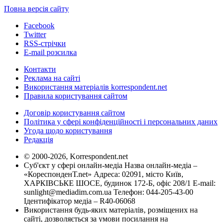
Повна версія сайту
Facebook
Twitter
RSS-стрічки
E-mail розсилка
Контакти
Реклама на сайті
Використання матеріалів korrespondent.net
Правила користування сайтом
Договір користування сайтом
Політика у сфері конфіденційності і персональних даних
Угода щодо користування
Редакція
© 2000-2026, Korrespondent.net
Суб'єкт у сфері онлайн-медіа Назва онлайн-медіа –
«КореспонденТ.net» Адреса: 02091, місто Київ,
ХАРКІВСЬКЕ ШОСЕ, будинок 172-Б, офіс 208/1 E-mail:
sunlight@mediadim.com.ua
Телефон: 044-205-43-00
Ідентифікатор медіа – R40-06068
Використання будь-яких матеріалів, розміщених на
сайті, дозволяється за умови посилання на