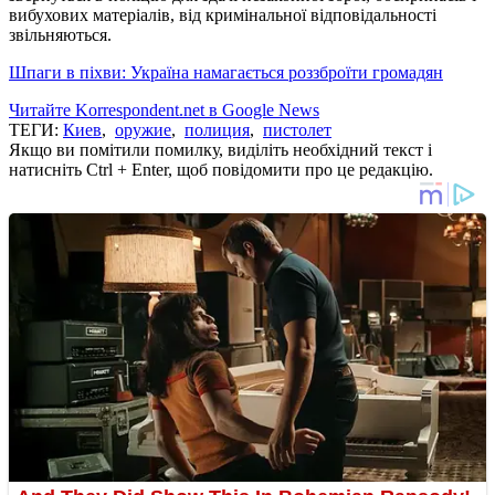
вибухових матеріалів, від кримінальної відповідальності
звільняються.
Шпаги в піхви: Україна намагається роззброїти громадян
Читайте Korrespondent.net в Google News
ТЕГИ:
Киев
,
оружие
,
полиция
,
пистолет
Якщо ви помітили помилку, виділіть необхідний текст і
натисніть Ctrl + Enter, щоб повідомити про це редакцію.