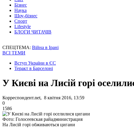
Бізнес
Наука
Шоу-бізнес
Спорт
Lifestyle
БЛОГИ ЧИТАЧІВ
СПЕЦТЕМА:
Війна в Ірані
ВСІ ТЕМИ
Вступ України в ЄС
Теракт в Барселоні
У Києві на Лисій горі оселили
Корреспондент.net, 8 квітня 2016, 13:59
0
1586
Фото: Голосеевская райадминистрация
На Лисій горі обживаються цигани