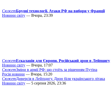
Сюжет
Брудні технології. Атаки РФ на вибори у Франції
Новини світу
— Вчора, 23:39
Сюжет
Ескалація для Європи. Російський дрон в Лейпцигу
Новини світу
— Вчора, 17:07
Сюжет
Зміни в армії РФ: що стоїть за рішенням Путіна
Росія новини
— Вчора, 15:20
Сюжет
Диверсія в Лейпцигу. Дрон біля українського літака
Новини світу
— 5 серпня 2026, 23:36