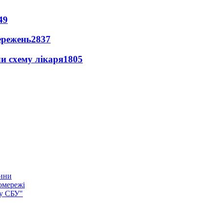
49
ережень
2837
ли схему лікаря
1805
тини
омережі
ку СБУ"