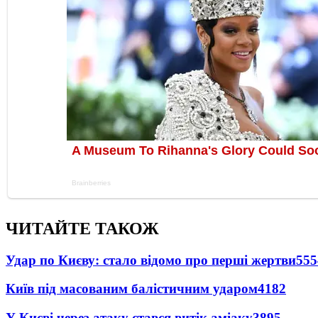
ЧИТАЙТЕ ТАКОЖ
Удар по Києву: стало відомо про перші жертви
555
Київ під масованим балістичним ударом
4182
У Києві через атаку стався витік аміаку
3895