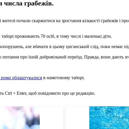
я числа грабежів.
і жителі почали скаржитися на зростання кількості грабежів і пр
 таборі проживають 70 осіб, в тому числі і маленькі діти.
авопорушень, але вбачати в цьому циганський слід, поки немає пі
 питання про їхній добровільний переїзд. Правда, вони дають зго
і роми облаштувалися
в наметовому таборі.
ь Ctrl + Enter, щоб повідомити про це редакцію.