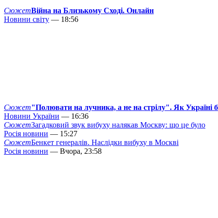
Сюжет
Війна на Близькому Сході. Онлайн
Новини світу
— 18:56
Сюжет
"Полювати на лучника, а не на стрілу". Як Україні 
Новини України
— 16:36
Сюжет
Загадковий звук вибуху налякав Москву: що це було
Росія новини
— 15:27
Сюжет
Бенкет генералів. Наслідки вибуху в Москві
Росія новини
— Вчора, 23:58