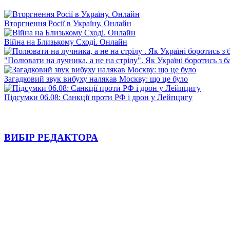
Вторгнення Росії в Україну. Онлайн
Війна на Близькому Сході. Онлайн
"Полювати на лучника, а не на стрілу". Як Україні боротись з 
Загадковий звук вибуху налякав Москву: що це було
Підсумки 06.08: Санкції проти РФ і дрон у Лейпцигу
ВИБІР РЕДАКТОРА