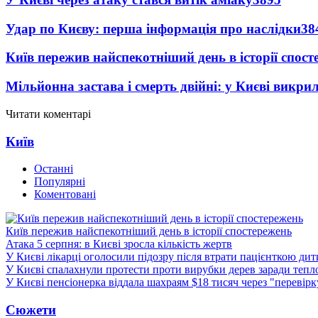
Удар по Києву: перша інформація про наслідки
38
Київ пережив найспекотніший день в історії спост
Мільйонна застава і смерть двійні: у Києві викри
Читати коментарі
Київ
Останні
Популярні
Коментовані
Київ пережив найспекотніший день в історії спостережень
Атака 5 серпня: в Києві зросла кількість жертв
У Києві лікарці оголосили підозру після втрати пацієнткою ди
У Києві спалахнули протести проти вирубки дерев заради тепл
У Києві пенсіонерка віддала шахраям $18 тисяч через "перевір
Сюжети