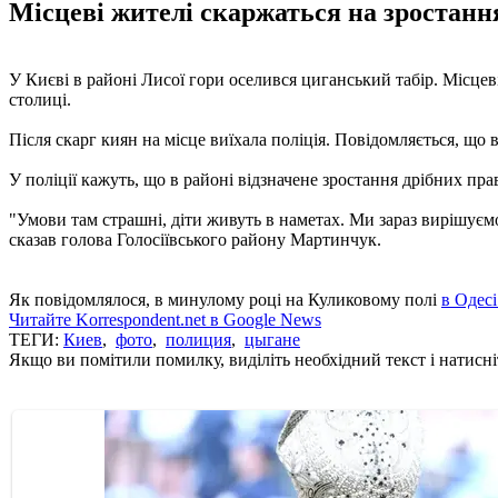
Місцеві жителі скаржаться на зростанн
У Києві в районі Лисої гори оселився циганський табір. Місцев
столиці.
Після скарг киян на місце виїхала поліція. Повідомляється, що в
У поліції кажуть, що в районі відзначене зростання дрібних пр
"Умови там страшні, діти живуть в наметах. Ми зараз вирішуємо
сказав голова Голосіївського району Мартинчук.
Як повідомлялося, в минулому році на Куликовому полі
в Одес
Читайте Korrespondent.net в Google News
ТЕГИ:
Киев
,
фото
,
полиция
,
цыгане
Якщо ви помітили помилку, виділіть необхідний текст і натисніт