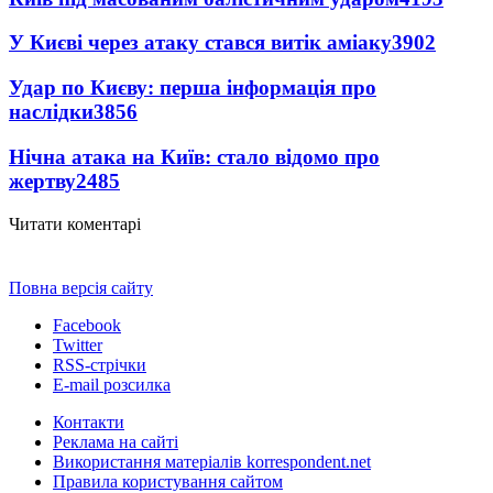
У Києві через атаку стався витік аміаку
3902
Удар по Києву: перша інформація про
наслідки
3856
Нічна атака на Київ: стало відомо про
жертву
2485
Читати коментарі
Повна версія сайту
Facebook
Twitter
RSS-стрічки
E-mail розсилка
Контакти
Реклама на сайті
Використання матеріалів korrespondent.net
Правила користування сайтом