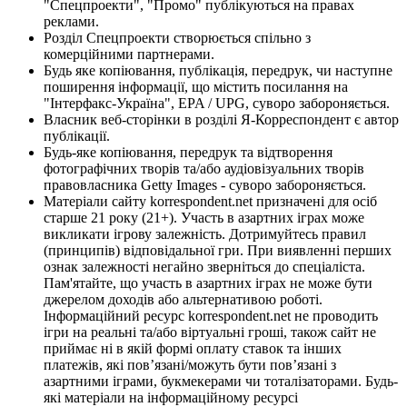
"Спецпроекти", "Промо" публікуються на правах
реклами.
Розділ Спецпроекти створюється спільно з
комерційними партнерами.
Будь яке копіювання, публікація, передрук, чи наступне
поширення інформації, що містить посилання на
"Інтерфакс-Україна", EPA / UPG, суворо забороняється.
Власник веб-сторінки в розділі Я-Корреспондент є автор
публікації.
Будь-яке копіювання, передрук та відтворення
фотографічних творів та/або аудіовізуальних творів
правовласника Getty Images - суворо забороняється.
Матеріали сайту korrespondent.net призначені для осіб
старше 21 року (21+). Участь в азартних іграх може
викликати ігрову залежність. Дотримуйтесь правил
(принципів) відповідальної гри. При виявленні перших
ознак залежності негайно зверніться до спеціаліста.
Пам'ятайте, що участь в азартних іграх не може бути
джерелом доходів або альтернативою роботі.
Інформаційний ресурс korrespondent.net не проводить
ігри на реальні та/або віртуальні гроші, також сайт не
приймає ні в якій формі оплату ставок та інших
платежів, які пов’язані/можуть бути пов’язані з
азартними іграми, букмекерами чи тоталізаторами. Будь-
які матеріали на інформаційному ресурсі