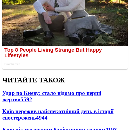
ЧИТАЙТЕ ТАКОЖ
Удар по Києву: стало відомо про перші
жертви
5592
Київ пережив найспекотніший день в історії
спостережень
4944
Київ під масованим балістичним ударом
4193