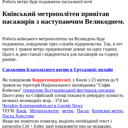
Робота метро буде подовжена пасхальної ночі
Київський метрополітен привітав
пасажирів з наступаючим Великоднем.
Робота київського метрополітену на Великдень буде
подовжена, повідомляє прес-служба підприємства. Так, в ніч
проти 1 травня метро працюватиме довше на одну годину.
Цього ж дня станції і відкриються для пасажирів на годину
раніше.
Сходження Благодатного вогню в Єрусалимі: онлайн
Як повідомляв
Корреспондент.net
, у Києві з 23 квітня до 9
травня на території Національного заповідника "Софія
Київська"
триватиме Всеукраїнський фестиваль писанки
.
Цього року на Софійській площі покажуть рекордну кількість
великих великодніх яєць - 374 шт.
Читайте Korrespondent.net в Google News
ТЕГИ:
Киев
,
Метрополитен
,
метро
,
Пасха
,
Киевское метро
,
Пасха Христова
Якщо ви помітили помилку, виділіть необхідний текст і
натисніть Ctrl + Enter, щоб повідомити про це редакцію.