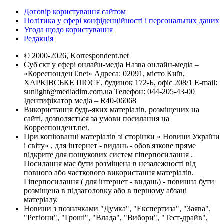
Договір користування сайтом
Політика у сфері конфіденційності і персональних даних
Угода щодо користування
Редакція
© 2000-2026, Korrespondent.net
Суб'єкт у сфері онлайн-медіа Назва онлайн-медіа –
«КореспонденТ.net» Адреса: 02091, місто Київ,
ХАРКІВСЬКЕ ШОСЕ, будинок 172-Б, офіс 208/1 E-mail:
sunlight@mediadim.com.ua
Телефон: 044-205-43-00
Ідентифікатор медіа – R40-06068
Використання будь-яких матеріалів, розміщених на
сайті, дозволяється за умови посилання на
Корреспондент.net.
При копіюванні матеріалів зі сторінки « Новини України
і світу» , для інтернет - видань - обов'язкове пряме
відкрите для пошукових систем гіперпосилання .
Посилання має бути розміщена в незалежності від
повного або часткового використання матеріалів.
Гіперпосилання ( для інтернет - видань) - повинна бути
розміщена в підзаголовку або в першому абзаці
матеріалу.
Новини з позначками "Думка", "Експертиза", "Заява",
"Регіони", "Гроші", "Влада", "Вибори", "Тест-драйв",