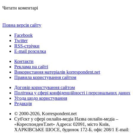
Читати коментарі
Повна версія сайту
Facebook
Twitter
RSS-стрічки
E-mail розсилка
Контакти
Реклама на сайті
Використання матеріалів korrespondent.net
Правила користування сайтом
Договір користування сайтом
Політика у сфері конфіденційності і персональних даних
Угода щодо користування
Редакція
© 2000-2026, Korrespondent.net
Суб'єкт у сфері онлайн-медіа Назва онлайн-медіа –
«КореспонденТ.net» Адреса: 02091, місто Київ,
ХАРКІВСЬКЕ ШОСЕ, будинок 172-Б, офіс 208/1 E-mail: