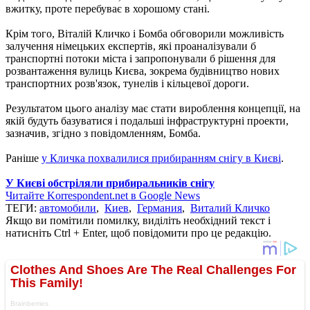
вжитку, проте перебуває в хорошому стані.
Крім того, Віталій Кличко і Бомба обговорили можливість
залучення німецьких експертів, які проаналізували б
транспортні потоки міста і запропонували б рішення для
розвантаження вулиць Києва, зокрема будівництво нових
транспортних розв'язок, тунелів і кільцевої дороги.
Результатом цього аналізу має стати вироблення концепції, на
якій будуть базуватися і подальші інфраструктурні проекти,
зазначив, згідно з повідомленням, Бомба.
Раніше
у Кличка похвалилися прибиранням снігу в Києві
.
У Києві обстріляли прибиральників снігу
Читайте Korrespondent.net в Google News
ТЕГИ:
автомобили
,
Киев
,
Германия
,
Виталий Кличко
Якщо ви помітили помилку, виділіть необхідний текст і
натисніть Ctrl + Enter, щоб повідомити про це редакцію.