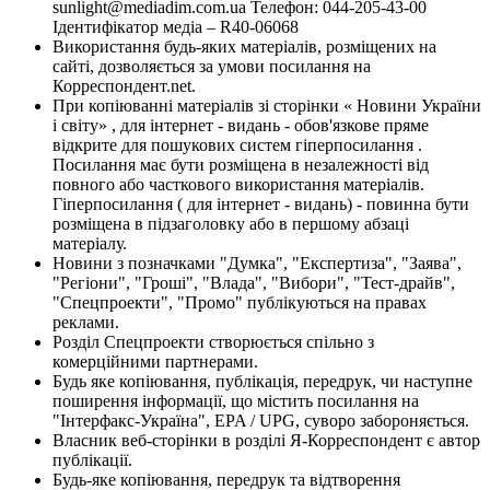
sunlight@mediadim.com.ua
Телефон: 044-205-43-00
Ідентифікатор медіа – R40-06068
Використання будь-яких матеріалів, розміщених на
сайті, дозволяється за умови посилання на
Корреспондент.net.
При копіюванні матеріалів зі сторінки « Новини України
і світу» , для інтернет - видань - обов'язкове пряме
відкрите для пошукових систем гіперпосилання .
Посилання має бути розміщена в незалежності від
повного або часткового використання матеріалів.
Гіперпосилання ( для інтернет - видань) - повинна бути
розміщена в підзаголовку або в першому абзаці
матеріалу.
Новини з позначками "Думка", "Експертиза", "Заява",
"Регіони", "Гроші", "Влада", "Вибори", "Тест-драйв",
"Спецпроекти", "Промо" публікуються на правах
реклами.
Розділ Спецпроекти створюється спільно з
комерційними партнерами.
Будь яке копіювання, публікація, передрук, чи наступне
поширення інформації, що містить посилання на
"Інтерфакс-Україна", EPA / UPG, суворо забороняється.
Власник веб-сторінки в розділі Я-Корреспондент є автор
публікації.
Будь-яке копіювання, передрук та відтворення