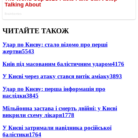
ЧИТАЙТЕ ТАКОЖ
Удар по Києву: стало відомо про перші
жертви
5543
Київ під масованим балістичним ударом
4176
У Києві через атаку стався витік аміаку
3893
Удар по Києву: перша інформація про
наслідки
3845
Мільйонна застава і смерть двійні: у Києві
викрили схему лікаря
1778
У Києві затримали навідника російської
балістики
1764