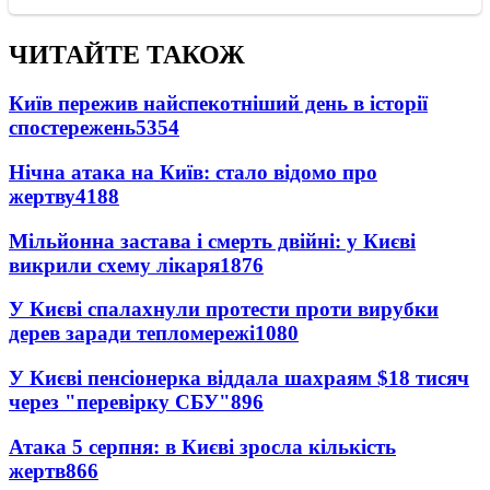
ЧИТАЙТЕ ТАКОЖ
Київ пережив найспекотніший день в історії
спостережень
5354
Нічна атака на Київ: стало відомо про
жертву
4188
Мільйонна застава і смерть двійні: у Києві
викрили схему лікаря
1876
У Києві спалахнули протести проти вирубки
дерев заради тепломережі
1080
У Києві пенсіонерка віддала шахраям $18 тисяч
через "перевірку СБУ"
896
Атака 5 серпня: в Києві зросла кількість
жертв
866