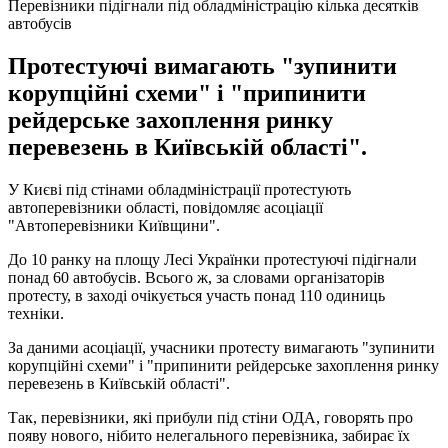
Перевізники підігнали під обладміністрацію кілька десятків
автобусів
Протестуючі вимагають "зупинити
корупційні схеми" і "припинити
рейдерське захоплення ринку
перевезень в Київській області".
У Києві під стінами обладміністрації протестують
автоперевізники області, повідомляє асоціації
"Автоперевізники Київщини".
До 10 ранку на площу Лесі Українки протестуючі підігнали
понад 60 автобусів. Всього ж, за словами організаторів
протесту, в заході очікується участь понад 110 одиниць
техніки.
За даними асоціації, учасники протесту вимагають "зупинити
корупційні схеми" і "припинити рейдерське захоплення ринку
перевезень в Київській області".
Так, перевізники, які прибули під стіни ОДА, говорять про
появу нового, нібито нелегального перевізника, забирає їх