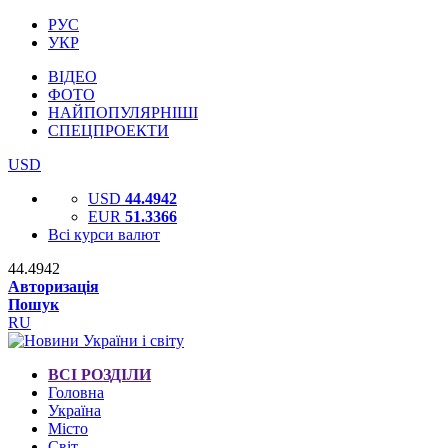
РУС
УКР
ВІДЕО
ФОТО
НАЙПОПУЛЯРНІШІ
СПЕЦПРОЕКТИ
USD
USD
44.4942
EUR
51.3366
Всі курси валют
44.4942
Авторизація
Пошук
RU
ВСІ РОЗДІЛИ
Головна
Україна
Місто
Світ