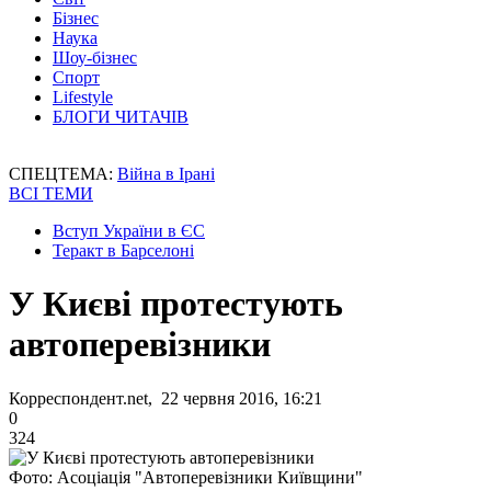
Бізнес
Наука
Шоу-бізнес
Спорт
Lifestyle
БЛОГИ ЧИТАЧІВ
СПЕЦТЕМА:
Війна в Ірані
ВСІ ТЕМИ
Вступ України в ЄС
Теракт в Барселоні
У Києві протестують
автоперевізники
Корреспондент.net, 22 червня 2016, 16:21
0
324
Фото: Асоціація "Автоперевізники Київщини"