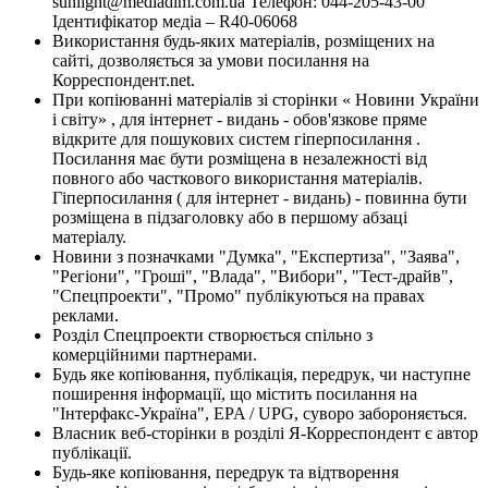
sunlight@mediadim.com.ua
Телефон: 044-205-43-00
Ідентифікатор медіа – R40-06068
Використання будь-яких матеріалів, розміщених на
сайті, дозволяється за умови посилання на
Корреспондент.net.
При копіюванні матеріалів зі сторінки « Новини України
і світу» , для інтернет - видань - обов'язкове пряме
відкрите для пошукових систем гіперпосилання .
Посилання має бути розміщена в незалежності від
повного або часткового використання матеріалів.
Гіперпосилання ( для інтернет - видань) - повинна бути
розміщена в підзаголовку або в першому абзаці
матеріалу.
Новини з позначками "Думка", "Експертиза", "Заява",
"Регіони", "Гроші", "Влада", "Вибори", "Тест-драйв",
"Спецпроекти", "Промо" публікуються на правах
реклами.
Розділ Спецпроекти створюється спільно з
комерційними партнерами.
Будь яке копіювання, публікація, передрук, чи наступне
поширення інформації, що містить посилання на
"Інтерфакс-Україна", EPA / UPG, суворо забороняється.
Власник веб-сторінки в розділі Я-Корреспондент є автор
публікації.
Будь-яке копіювання, передрук та відтворення