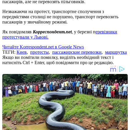
пасажирів, але не перевозять пільговиків.
Незважаючи на протест, транспортне сполучення з
передмістями столиці не порушено, транспорт перевозить
пасажирів у звичайному режимі.
Як повідомляв
Корреспондент.net
, у березні п
еревізники
протестували у Львові.
Читайте Korrespondent.net в Google News
ТЕГИ:
Киев
,
протесты
,
пассажирские перевозки
,
маршрутка
Якщо ви помітили помилку, виділіть необхідний текст і
натисніть Ctrl + Enter, щоб повідомити про це редакцію.