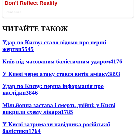
ЧИТАЙТЕ ТАКОЖ
Удар по Києву: стало відомо про перші
жертви
5545
Київ під масованим балістичним ударом
4176
У Києві через атаку стався витік аміаку
3893
Удар по Києву: перша інформація про
наслідки
3846
Мільйонна застава і смерть двійні: у Києві
викрили схему лікаря
1785
У Києві затримали навідника російської
балістики
1764