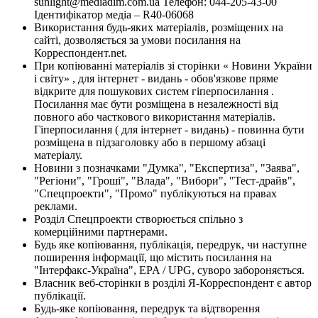
sunlight@mediadim.com.ua
Телефон: 044-205-43-00
Ідентифікатор медіа – R40-06068
Використання будь-яких матеріалів, розміщених на
сайті, дозволяється за умови посилання на
Корреспондент.net.
При копіюванні матеріалів зі сторінки « Новини України
і світу» , для інтернет - видань - обов'язкове пряме
відкрите для пошукових систем гіперпосилання .
Посилання має бути розміщена в незалежності від
повного або часткового використання матеріалів.
Гіперпосилання ( для інтернет - видань) - повинна бути
розміщена в підзаголовку або в першому абзаці
матеріалу.
Новини з позначками "Думка", "Експертиза", "Заява",
"Регіони", "Гроші", "Влада", "Вибори", "Тест-драйв",
"Спецпроекти", "Промо" публікуються на правах
реклами.
Розділ Спецпроекти створюється спільно з
комерційними партнерами.
Будь яке копіювання, публікація, передрук, чи наступне
поширення інформації, що містить посилання на
"Інтерфакс-Україна", EPA / UPG, суворо забороняється.
Власник веб-сторінки в розділі Я-Корреспондент є автор
публікації.
Будь-яке копіювання, передрук та відтворення