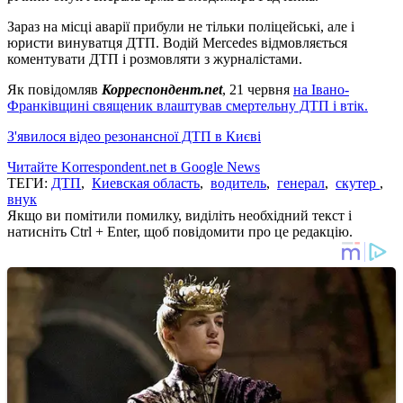
Зараз на місці аварії прибули не тільки поліцейські, але і
юристи винуватця ДТП. Водій Mercedes відмовляється
коментувати ДТП і розмовляти з журналістами.
Як повідомляв
Корреспондент.net
, 21 червня
на Івано-
Франківщині священик влаштував смертельну ДТП і втік.
З'явилося відео резонансної ДТП в Києві
Читайте Korrespondent.net в Google News
ТЕГИ:
ДТП
,
Киевская область
,
водитель
,
генерал
,
скутер
,
внук
Якщо ви помітили помилку, виділіть необхідний текст і
натисніть Ctrl + Enter, щоб повідомити про це редакцію.