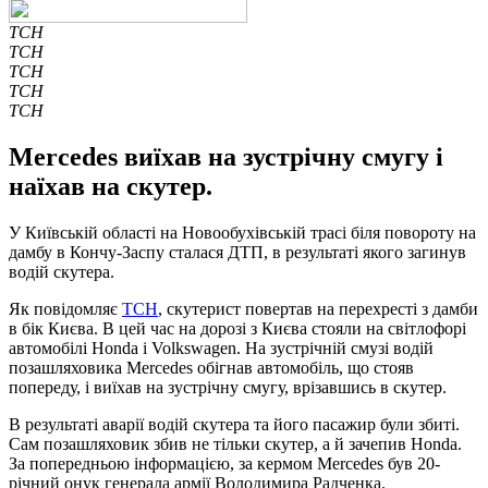
ТСН
ТСН
ТСН
ТСН
ТСН
Mercedes виїхав на зустрічну смугу і
наїхав на скутер.
У Київській області на Новообухівській трасі біля повороту на
дамбу в Кончу-Заспу сталася ДТП, в результаті якого загинув
водій скутера.
Як повідомляє
ТСН
, скутерист повертав на перехресті з дамби
в бік Києва. В цей час на дорозі з Києва стояли на світлофорі
автомобілі Honda і Volkswagen. На зустрічній смузі водій
позашляховика Mercedes обігнав автомобіль, що стояв
попереду, і виїхав на зустрічну смугу, врізавшись в скутер.
В результаті аварії водій скутера та його пасажир були збиті.
Сам позашляховик збив не тільки скутер, а й зачепив Honda.
За попередньою інформацією, за кермом Mercedes був 20-
річний онук генерала армії Володимира Радченка.