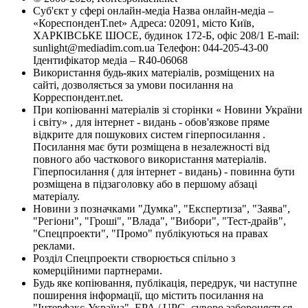
Суб'єкт у сфері онлайн-медіа Назва онлайн-медіа –
«КореспонденТ.net» Адреса: 02091, місто Київ,
ХАРКІВСЬКЕ ШОСЕ, будинок 172-Б, офіс 208/1 E-mail:
sunlight@mediadim.com.ua
Телефон: 044-205-43-00
Ідентифікатор медіа – R40-06068
Використання будь-яких матеріалів, розміщених на
сайті, дозволяється за умови посилання на
Корреспондент.net.
При копіюванні матеріалів зі сторінки « Новини України
і світу» , для інтернет - видань - обов'язкове пряме
відкрите для пошукових систем гіперпосилання .
Посилання має бути розміщена в незалежності від
повного або часткового використання матеріалів.
Гіперпосилання ( для інтернет - видань) - повинна бути
розміщена в підзаголовку або в першому абзаці
матеріалу.
Новини з позначками "Думка", "Експертиза", "Заява",
"Регіони", "Гроші", "Влада", "Вибори", "Тест-драйв",
"Спецпроекти", "Промо" публікуються на правах
реклами.
Розділ Спецпроекти створюється спільно з
комерційними партнерами.
Будь яке копіювання, публікація, передрук, чи наступне
поширення інформації, що містить посилання на
"Інтерфакс-Україна", EPA / UPG, суворо забороняється.