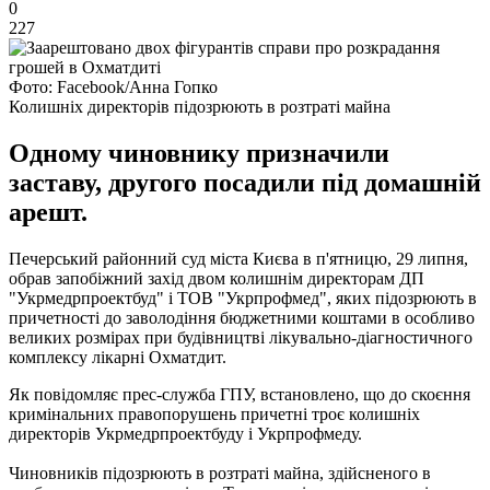
0
227
Фото: Facebook/Анна Гопко
Колишніх директорів підозрюють в розтраті майна
Одному чиновнику призначили
заставу, другого посадили під домашній
арешт.
Печерський районний суд міста Києва в п'ятницю, 29 липня,
обрав запобіжний захід двом колишнім директорам ДП
"Укрмедрпроектбуд" і ТОВ "Укрпрофмед", яких підозрюють в
причетності до заволодіння бюджетними коштами в особливо
великих розмірах при будівництві лікувально-діагностичного
комплексу лікарні Охматдит.
Як повідомляє прес-служба ГПУ, встановлено, що до скоєння
кримінальних правопорушень причетні троє колишніх
директорів Укрмедрпроектбуду і Укрпрофмеду.
Чиновників підозрюють в розтраті майна, здійсненого в