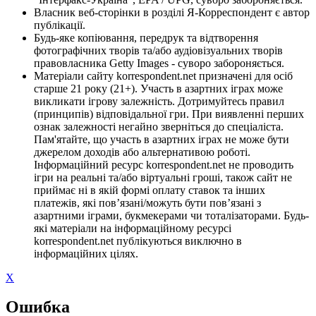
Власник веб-сторінки в розділі Я-Корреспондент є автор
публікації.
Будь-яке копіювання, передрук та відтворення
фотографічних творів та/або аудіовізуальних творів
правовласника Getty Images - суворо забороняється.
Матеріали сайту korrespondent.net призначені для осіб
старше 21 року (21+). Участь в азартних іграх може
викликати ігрову залежність. Дотримуйтесь правил
(принципів) відповідальної гри. При виявленні перших
ознак залежності негайно зверніться до спеціаліста.
Пам'ятайте, що участь в азартних іграх не може бути
джерелом доходів або альтернативою роботі.
Інформаційний ресурс korrespondent.net не проводить
ігри на реальні та/або віртуальні гроші, також сайт не
приймає ні в якій формі оплату ставок та інших
платежів, які пов’язані/можуть бути пов’язані з
азартними іграми, букмекерами чи тоталізаторами. Будь-
які матеріали на інформаційному ресурсі
korrespondent.net публікуються виключно в
інформаційних цілях.
X
Ошибка