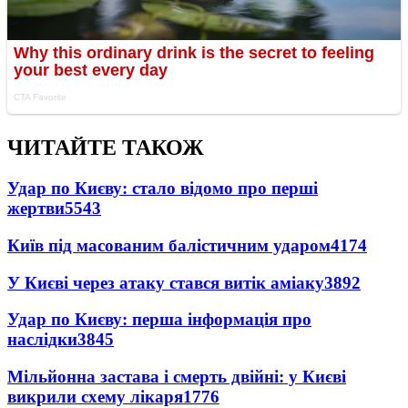
ЧИТАЙТЕ ТАКОЖ
Удар по Києву: стало відомо про перші
жертви
5543
Київ під масованим балістичним ударом
4174
У Києві через атаку стався витік аміаку
3892
Удар по Києву: перша інформація про
наслідки
3845
Мільйонна застава і смерть двійні: у Києві
викрили схему лікаря
1776