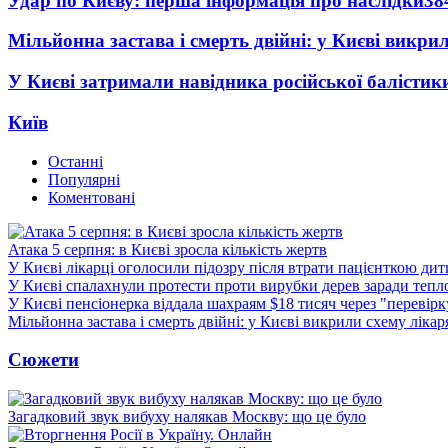
Удар по Києву: перша інформація про наслідки
38
Мільйонна застава і смерть двійні: у Києві викри
У Києві затримали навідника російської балістик
Київ
Останні
Популярні
Коментовані
Атака 5 серпня: в Києві зросла кількість жертв
У Києві лікарці оголосили підозру після втрати пацієнткою ди
У Києві спалахнули протести проти вирубки дерев заради тепл
У Києві пенсіонерка віддала шахраям $18 тисяч через "перевір
Мільйонна застава і смерть двійні: у Києві викрили схему лікар
Сюжети
Загадковий звук вибуху налякав Москву: що це було