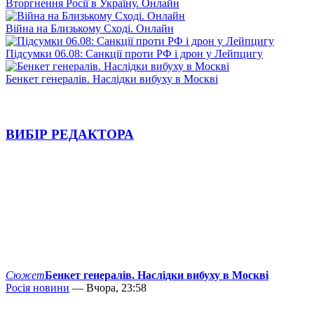
Вторгнення Росії в Україну. Онлайн
Війна на Близькому Сході. Онлайн
Підсумки 06.08: Санкції проти РФ і дрон у Лейпцигу
Бенкет генералів. Наслідки вибуху в Москві
ВИБІР РЕДАКТОРА
Сюжет
Бенкет генералів. Наслідки вибуху в Москві
Росія новини
— Вчора, 23:58