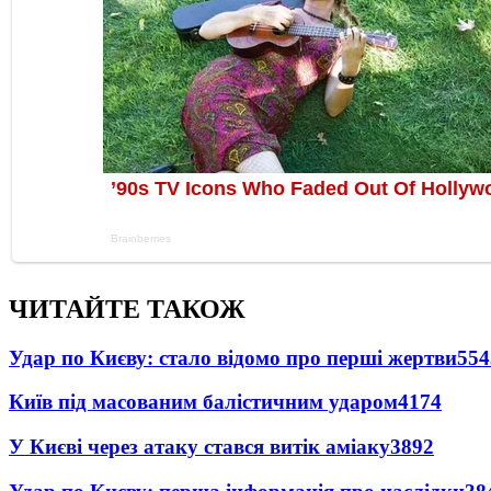
ЧИТАЙТЕ ТАКОЖ
Удар по Києву: стало відомо про перші жертви
554
Київ під масованим балістичним ударом
4174
У Києві через атаку стався витік аміаку
3892