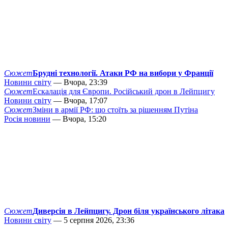
Сюжет
Брудні технології. Атаки РФ на вибори у Франції
Новини світу
— Вчора, 23:39
Сюжет
Ескалація для Європи. Російський дрон в Лейпцигу
Новини світу
— Вчора, 17:07
Сюжет
Зміни в армії РФ: що стоїть за рішенням Путіна
Росія новини
— Вчора, 15:20
Сюжет
Диверсія в Лейпцигу. Дрон біля українського літака
Новини світу
— 5 серпня 2026, 23:36