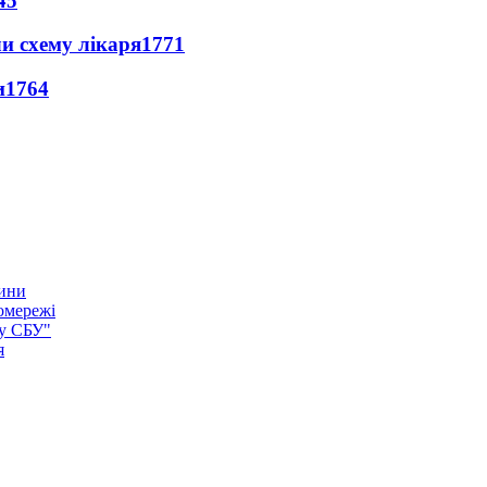
45
ли схему лікаря
1771
и
1764
тини
омережі
ку СБУ"
я