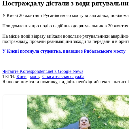
Постраждалу дістали з води рятувальни
У Києві 20 жовтня з Русанівського мосту впала жінка, повідом
Повідомлення про подію надійшло до рятувальників 20 жовтня 
На місце події відразу виїхали водолази-рятувальники аварійно
постраждалу, провели реанімаційні заходи та передали її в бри
У Києві потонула студентка, впавши з Рибальського мосту
Читайте Korrespondent.net в Google News
ТЕГИ:
Киев
,
мост
,
Спасательная служба
Якщо ви помітили помилку, виділіть необхідний текст і натисніт