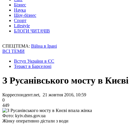
Бізнес
Наука
Шоу-бізнес
Спорт
Lifestyle
БЛОГИ ЧИТАЧІВ
СПЕЦТЕМА:
Війна в Ірані
ВСІ ТЕМИ
Вступ України в ЄС
Теракт в Барселоні
З Русанівського мосту в Києві
Корреспондент.net, 21 жовтня 2016, 10:59
0
449
Фото: kyiv.dsns.gov.ua
Жінку оперативно дістали з води