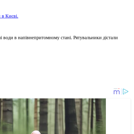
 в Києві.
ні води в напівнепритомному стані. Рятувальники дістали