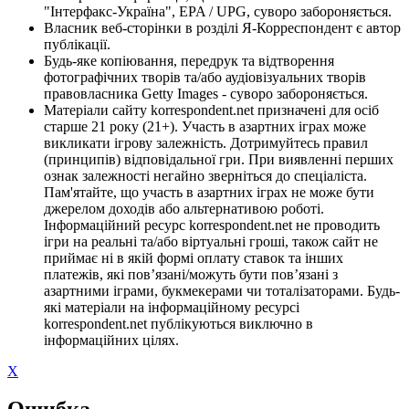
"Інтерфакс-Україна", EPA / UPG, суворо забороняється.
Власник веб-сторінки в розділі Я-Корреспондент є автор
публікації.
Будь-яке копіювання, передрук та відтворення
фотографічних творів та/або аудіовізуальних творів
правовласника Getty Images - суворо забороняється.
Матеріали сайту korrespondent.net призначені для осіб
старше 21 року (21+). Участь в азартних іграх може
викликати ігрову залежність. Дотримуйтесь правил
(принципів) відповідальної гри. При виявленні перших
ознак залежності негайно зверніться до спеціаліста.
Пам'ятайте, що участь в азартних іграх не може бути
джерелом доходів або альтернативою роботі.
Інформаційний ресурс korrespondent.net не проводить
ігри на реальні та/або віртуальні гроші, також сайт не
приймає ні в якій формі оплату ставок та інших
платежів, які пов’язані/можуть бути пов’язані з
азартними іграми, букмекерами чи тоталізаторами. Будь-
які матеріали на інформаційному ресурсі
korrespondent.net публікуються виключно в
інформаційних цілях.
X