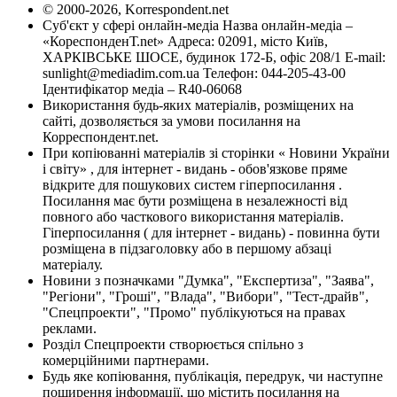
© 2000-2026, Korrespondent.net
Суб'єкт у сфері онлайн-медіа Назва онлайн-медіа –
«КореспонденТ.net» Адреса: 02091, місто Київ,
ХАРКІВСЬКЕ ШОСЕ, будинок 172-Б, офіс 208/1 E-mail:
sunlight@mediadim.com.ua
Телефон: 044-205-43-00
Ідентифікатор медіа – R40-06068
Використання будь-яких матеріалів, розміщених на
сайті, дозволяється за умови посилання на
Корреспондент.net.
При копіюванні матеріалів зі сторінки « Новини України
і світу» , для інтернет - видань - обов'язкове пряме
відкрите для пошукових систем гіперпосилання .
Посилання має бути розміщена в незалежності від
повного або часткового використання матеріалів.
Гіперпосилання ( для інтернет - видань) - повинна бути
розміщена в підзаголовку або в першому абзаці
матеріалу.
Новини з позначками "Думка", "Експертиза", "Заява",
"Регіони", "Гроші", "Влада", "Вибори", "Тест-драйв",
"Спецпроекти", "Промо" публікуються на правах
реклами.
Розділ Спецпроекти створюється спільно з
комерційними партнерами.
Будь яке копіювання, публікація, передрук, чи наступне
поширення інформації, що містить посилання на