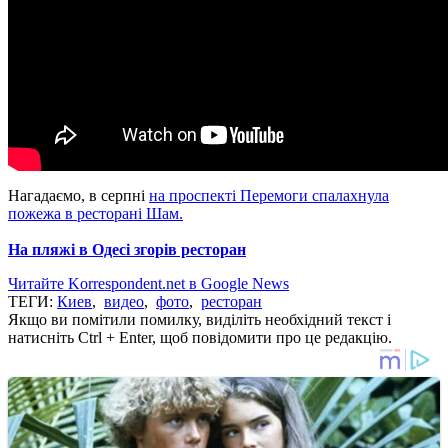
Нагадаємо, в серпні
на проспекті Перемоги спалахнула
пожежа в ресторані Шам.
На пляжі в Одесі згорів ресторан
Читайте Korrespondent.net в Google News
ТЕГИ:
Киев
,
видео
,
фото
,
ресторан
Якщо ви помітили помилку, виділіть необхідний текст і
натисніть Ctrl + Enter, щоб повідомити про це редакцію.