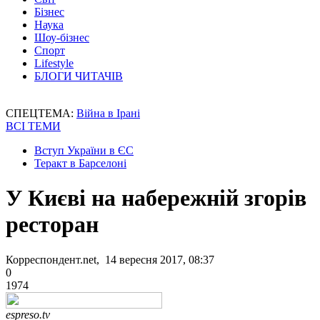
Бізнес
Наука
Шоу-бізнес
Спорт
Lifestyle
БЛОГИ ЧИТАЧІВ
СПЕЦТЕМА:
Війна в Ірані
ВСІ ТЕМИ
Вступ України в ЄС
Теракт в Барселоні
У Києві на набережній згорів
ресторан
Корреспондент.net, 14 вересня 2017, 08:37
0
1974
espreso.tv