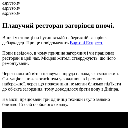
espreso.tv
espreso.tv
espreso.tv
Плавучий ресторан загорівся вночі.
Вночі у столиці на Русанівській набережній загорівся
дебаркадер.
Про це повідомляють
Вартові Еспресо.
Поки невідомо, в чому причина загоряння і чи працював
ресторан в цей час.
Місцеві жителі стверджують, що його
ремонтували.
Через сильний вітер плавуча споруда палала, як смолоскип.
Ситуацію з пожежогасінням ускладнював і ремонт
набережної, через що пожежники не могли близько під'їхати
до об'єкта загоряння, тому доводилося брати воду з Дніпра.
На місці працювали три одиниці техніки і було задіяно
близько 15 осіб особового складу.