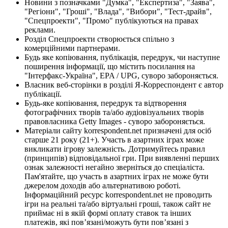
Новини з позначками "Думка", "Експертиза", "Заява",
"Регіони", "Гроші", "Влада", "Вибори", "Тест-драйв",
"Спецпроекти", "Промо" публікуються на правах
реклами.
Розділ Спецпроекти створюється спільно з
комерційними партнерами.
Будь яке копіювання, публікація, передрук, чи наступне
поширення інформації, що містить посилання на
"Інтерфакс-Україна", EPA / UPG, суворо забороняється.
Власник веб-сторінки в розділі Я-Корреспондент є автор
публікації.
Будь-яке копіювання, передрук та відтворення
фотографічних творів та/або аудіовізуальних творів
правовласника Getty Images - суворо забороняється.
Матеріали сайту korrespondent.net призначені для осіб
старше 21 року (21+). Участь в азартних іграх може
викликати ігрову залежність. Дотримуйтесь правил
(принципів) відповідальної гри. При виявленні перших
ознак залежності негайно зверніться до спеціаліста.
Пам'ятайте, що участь в азартних іграх не може бути
джерелом доходів або альтернативою роботі.
Інформаційний ресурс korrespondent.net не проводить
ігри на реальні та/або віртуальні гроші, також сайт не
приймає ні в якій формі оплату ставок та інших
платежів, які пов’язані/можуть бути пов’язані з