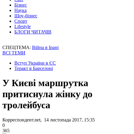
Бізнес
Наука
Шоу-бізнес
Спорт
Lifestyle
БЛОГИ ЧИТАЧІВ
СПЕЦТЕМА:
Війна в Ірані
ВСІ ТЕМИ
Вступ України в ЄС
Теракт в Барселоні
У Києві маршрутка
притиснула жінку до
тролейбуса
Корреспондент.net, 14 листопада 2017, 15:35
0
365