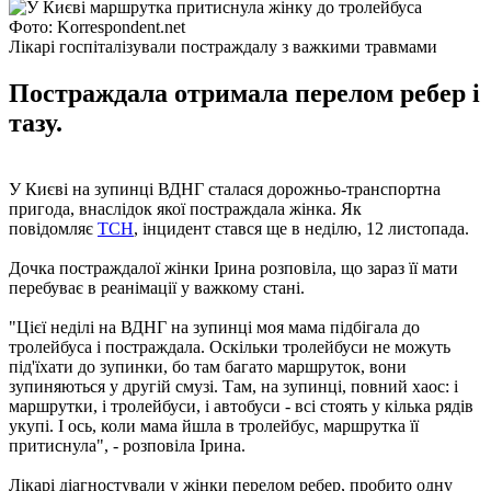
Фото: Korrespondent.net
Лікарі госпіталізували постраждалу з важкими травмами
Постраждала отримала перелом ребер і
тазу.
У Києві на зупинці ВДНГ сталася дорожньо-транспортна
пригода, внаслідок якої постраждала жінка. Як
повідомляє
ТСН
, інцидент стався ще в неділю, 12 листопада.
Дочка постраждалої жінки Ірина розповіла, що зараз її мати
перебуває в реанімації у важкому стані.
"Цієї неділі на ВДНГ на зупинці моя мама підбігала до
тролейбуса і постраждала. Оскільки тролейбуси не можуть
під'їхати до зупинки, бо там багато маршруток, вони
зупиняються у другій смузі. Там, на зупинці, повний хаос: і
маршрутки, і тролейбуси, і автобуси - всі стоять у кілька рядів
укупі. І ось, коли мама йшла в тролейбус, маршрутка її
притиснула", - розповіла Ірина.
Лікарі діагностували у жінки перелом ребер, пробито одну