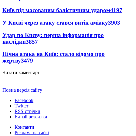
Київ під масованим балістичним ударом
4197
У Києві через атаку стався витік аміаку
3903
Удар по Києву: перша інформація про
наслідки
3857
Нічна атака на Київ: стало відомо про
жертву
3479
Читати коментарі
Повна версія сайту
Facebook
Twitter
RSS-стрічки
E-mail розсилка
Контакти
Реклама на сайті