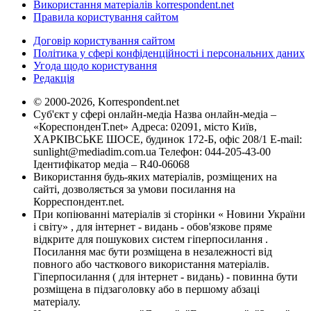
Використання матеріалів korrespondent.net
Правила користування сайтом
Договір користування сайтом
Політика у сфері конфіденційності і персональних даних
Угода щодо користування
Редакція
© 2000-2026, Korrespondent.net
Суб'єкт у сфері онлайн-медіа Назва онлайн-медіа –
«КореспонденТ.net» Адреса: 02091, місто Київ,
ХАРКІВСЬКЕ ШОСЕ, будинок 172-Б, офіс 208/1 E-mail:
sunlight@mediadim.com.ua
Телефон: 044-205-43-00
Ідентифікатор медіа – R40-06068
Використання будь-яких матеріалів, розміщених на
сайті, дозволяється за умови посилання на
Корреспондент.net.
При копіюванні матеріалів зі сторінки « Новини України
і світу» , для інтернет - видань - обов'язкове пряме
відкрите для пошукових систем гіперпосилання .
Посилання має бути розміщена в незалежності від
повного або часткового використання матеріалів.
Гіперпосилання ( для інтернет - видань) - повинна бути
розміщена в підзаголовку або в першому абзаці
матеріалу.