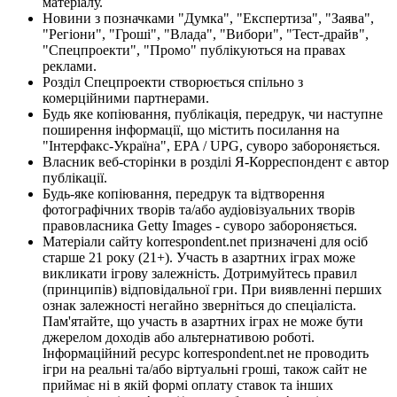
матеріалу.
Новини з позначками "Думка", "Експертиза", "Заява",
"Регіони", "Гроші", "Влада", "Вибори", "Тест-драйв",
"Спецпроекти", "Промо" публікуються на правах
реклами.
Розділ Спецпроекти створюється спільно з
комерційними партнерами.
Будь яке копіювання, публікація, передрук, чи наступне
поширення інформації, що містить посилання на
"Інтерфакс-Україна", EPA / UPG, суворо забороняється.
Власник веб-сторінки в розділі Я-Корреспондент є автор
публікації.
Будь-яке копіювання, передрук та відтворення
фотографічних творів та/або аудіовізуальних творів
правовласника Getty Images - суворо забороняється.
Матеріали сайту korrespondent.net призначені для осіб
старше 21 року (21+). Участь в азартних іграх може
викликати ігрову залежність. Дотримуйтесь правил
(принципів) відповідальної гри. При виявленні перших
ознак залежності негайно зверніться до спеціаліста.
Пам'ятайте, що участь в азартних іграх не може бути
джерелом доходів або альтернативою роботі.
Інформаційний ресурс korrespondent.net не проводить
ігри на реальні та/або віртуальні гроші, також сайт не
приймає ні в якій формі оплату ставок та інших