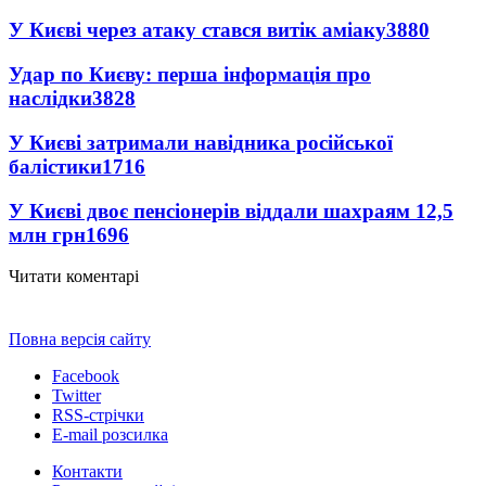
У Києві через атаку стався витік аміаку
3880
Удар по Києву: перша інформація про
наслідки
3828
У Києві затримали навідника російської
балістики
1716
У Києві двоє пенсіонерів віддали шахраям 12,5
млн грн
1696
Читати коментарі
Повна версія сайту
Facebook
Twitter
RSS-стрічки
E-mail розсилка
Контакти