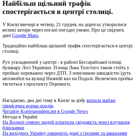
Найбільш щільний трафік
спостерігається в центрі столиці.
У Києві ввечері в четвер, 21 грудня, на дорогах утворилися
великі затори через погані погодні умови. Про це свідчать
дані
Google Maps
.
Традиційно найбільш щільний трафік спостерігається в центрі
столиці.
Рух ускладнений у центрі - в районі Бессарабської площі,
бульвару Лесі Українки. Площа Льва Толстого також стоїть у
пробках переважно через ДТП. З невеликою швидкістю їдуть
автомобілі на вулиці Нижній вал на Подолі. Величезна пробка
тягнеться з проспекту Перемоги.
Нагадаємо, два дні тому в Києві за добу
випала майже
півмісячна норма опадів
.
Читайте Korrespondent.net в Google News
Негода в Україні
На Волині семеро людей втратили свідомість через влучання
блискавки
На вихідних Україну накриють дощі з грозами та шквалами