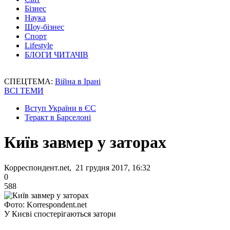
Бізнес
Наука
Шоу-бізнес
Спорт
Lifestyle
БЛОГИ ЧИТАЧІВ
СПЕЦТЕМА:
Війна в Ірані
ВСІ ТЕМИ
Вступ України в ЄС
Теракт в Барселоні
Київ завмер у заторах
Корреспондент.net, 21 грудня 2017, 16:32
0
588
Фото: Korrespondent.net
У Києві спостерігаються затори