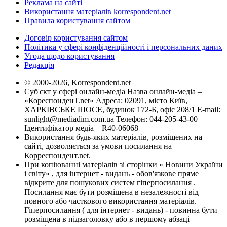
Реклама на сайті
Використання матеріалів korrespondent.net
Правила користування сайтом
Договір користування сайтом
Політика у сфері конфіденційності і персональних даних
Угода щодо користування
Редакція
© 2000-2026, Korrespondent.net
Суб'єкт у сфері онлайн-медіа Назва онлайн-медіа –
«КореспонденТ.net» Адреса: 02091, місто Київ,
ХАРКІВСЬКЕ ШОСЕ, будинок 172-Б, офіс 208/1 E-mail:
sunlight@mediadim.com.ua
Телефон: 044-205-43-00
Ідентифікатор медіа – R40-06068
Використання будь-яких матеріалів, розміщених на
сайті, дозволяється за умови посилання на
Корреспондент.net.
При копіюванні матеріалів зі сторінки « Новини України
і світу» , для інтернет - видань - обов'язкове пряме
відкрите для пошукових систем гіперпосилання .
Посилання має бути розміщена в незалежності від
повного або часткового використання матеріалів.
Гіперпосилання ( для інтернет - видань) - повинна бути
розміщена в підзаголовку або в першому абзаці