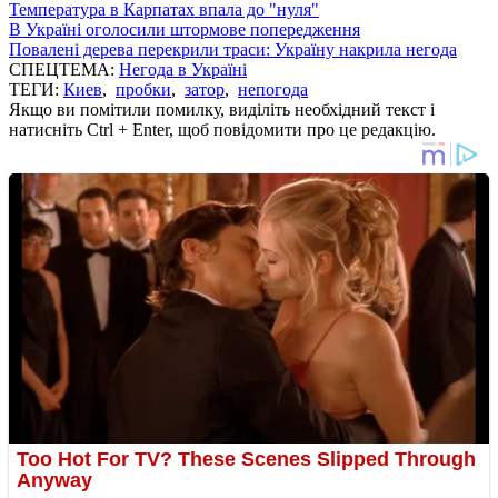
Температура в Карпатах впала до "нуля"
В Україні оголосили штормове попередження
Повалені дерева перекрили траси: Україну накрила негода
СПЕЦТЕМА:
Негода в Україні
ТЕГИ:
Киев
,
пробки
,
затор
,
непогода
Якщо ви помітили помилку, виділіть необхідний текст і
натисніть Ctrl + Enter, щоб повідомити про це редакцію.