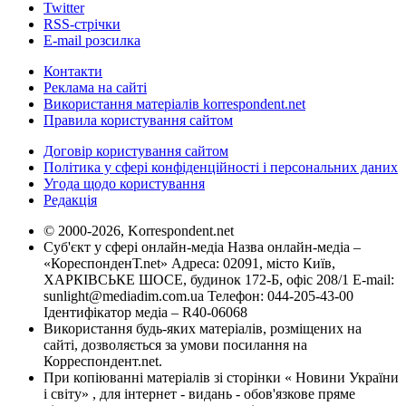
Twitter
RSS-стрічки
E-mail розсилка
Контакти
Реклама на сайті
Використання матеріалів korrespondent.net
Правила користування сайтом
Договір користування сайтом
Політика у сфері конфіденційності і персональних даних
Угода щодо користування
Редакція
© 2000-2026, Korrespondent.net
Суб'єкт у сфері онлайн-медіа Назва онлайн-медіа –
«КореспонденТ.net» Адреса: 02091, місто Київ,
ХАРКІВСЬКЕ ШОСЕ, будинок 172-Б, офіс 208/1 E-mail:
sunlight@mediadim.com.ua
Телефон: 044-205-43-00
Ідентифікатор медіа – R40-06068
Використання будь-яких матеріалів, розміщених на
сайті, дозволяється за умови посилання на
Корреспондент.net.
При копіюванні матеріалів зі сторінки « Новини України
і світу» , для інтернет - видань - обов'язкове пряме