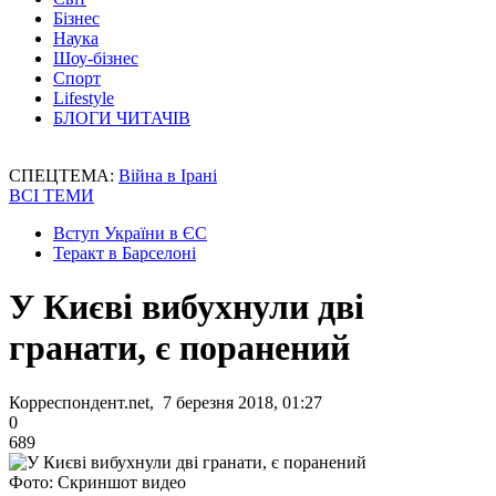
Бізнес
Наука
Шоу-бізнес
Спорт
Lifestyle
БЛОГИ ЧИТАЧІВ
СПЕЦТЕМА:
Війна в Ірані
ВСІ ТЕМИ
Вступ України в ЄС
Теракт в Барселоні
У Києві вибухнули дві
гранати, є поранений
Корреспондент.net, 7 березня 2018, 01:27
0
689
Фото: Скриншот видео