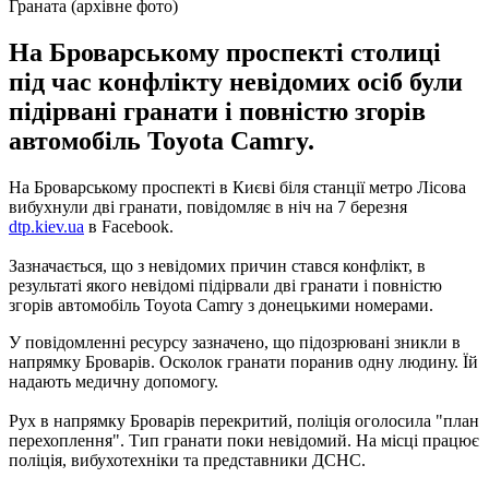
Граната (архівне фото)
На Броварському проспекті столиці
під час конфлікту невідомих осіб були
підірвані гранати і повністю згорів
автомобіль Toyota Camry.
На Броварському проспекті в Києві біля станції метро Лісова
вибухнули дві гранати, повідомляє в ніч на 7 березня
dtp.kiev.ua
в Facebook.
Зазначається, що з невідомих причин стався конфлікт, в
результаті якого невідомі підірвали дві гранати і повністю
згорів автомобіль Toyota Camry
з
донецькими
номерами
.
У повідомленні ресурсу зазначено, що підозрювані зникли в
напрямку Броварів. Осколок гранати поранив одну людину. Їй
надають медичну допомогу.
Рух
в
напрямку
Броварів
перекритий
,
поліція
оголосила
"
план
перехоплення
"
.
Тип
гранати
поки
невідомий
.
На
місці
працює
поліція
,
вибухотехніки
та представники
ДСНС
.