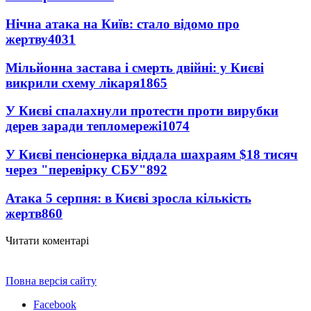
Нічна атака на Київ: стало відомо про
жертву
4031
Мільйонна застава і смерть двійні: у Києві
викрили схему лікаря
1865
У Києві спалахнули протести проти вирубки
дерев заради тепломережі
1074
У Києві пенсіонерка віддала шахраям $18 тисяч
через "перевірку СБУ"
892
Атака 5 серпня: в Києві зросла кількість
жертв
860
Читати коментарі
Повна версія сайту
Facebook