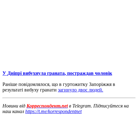
У
Дніпрі
вибухнула
граната
,
постраждав
чоловік
Раніше
повідомлялося
,
що
в
гуртожитку Запоріжжя
в
результаті
вибуху
гранати
загинуло двоє людей
.
Новини від
Корреспондент.net
в Telegram. Підписуйтеся на
наш канал
https://t.me/korrespondentnet