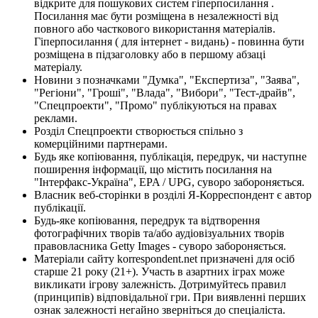
відкрите для пошукових систем гіперпосилання .
Посилання має бути розміщена в незалежності від
повного або часткового використання матеріалів.
Гіперпосилання ( для інтернет - видань) - повинна бути
розміщена в підзаголовку або в першому абзаці
матеріалу.
Новини з позначками "Думка", "Експертиза", "Заява",
"Регіони", "Гроші", "Влада", "Вибори", "Тест-драйв",
"Спецпроекти", "Промо" публікуються на правах
реклами.
Розділ Спецпроекти створюється спільно з
комерційними партнерами.
Будь яке копіювання, публікація, передрук, чи наступне
поширення інформації, що містить посилання на
"Інтерфакс-Україна", EPA / UPG, суворо забороняється.
Власник веб-сторінки в розділі Я-Корреспондент є автор
публікації.
Будь-яке копіювання, передрук та відтворення
фотографічних творів та/або аудіовізуальних творів
правовласника Getty Images - суворо забороняється.
Матеріали сайту korrespondent.net призначені для осіб
старше 21 року (21+). Участь в азартних іграх може
викликати ігрову залежність. Дотримуйтесь правил
(принципів) відповідальної гри. При виявленні перших
ознак залежності негайно зверніться до спеціаліста.