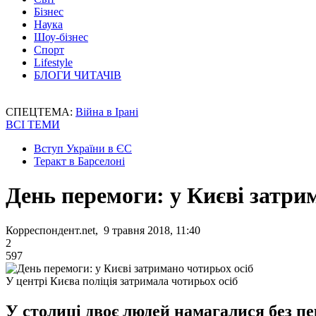
Бізнес
Наука
Шоу-бізнес
Спорт
Lifestyle
БЛОГИ ЧИТАЧІВ
СПЕЦТЕМА:
Війна в Ірані
ВСІ ТЕМИ
Вступ України в ЄС
Теракт в Барселоні
День перемоги: у Києві затри
Корреспондент.net, 9 травня 2018, 11:40
2
597
У центрі Києва поліція затримала чотирьох осіб
У столиці двоє людей намагалися без пе