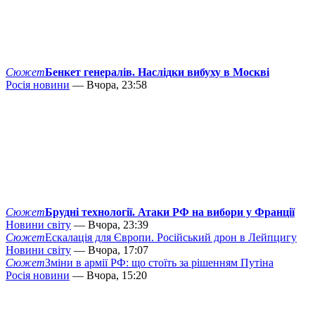
Сюжет
Бенкет генералів. Наслідки вибуху в Москві
Росія новини
— Вчора, 23:58
Сюжет
Брудні технології. Атаки РФ на вибори у Франції
Новини світу
— Вчора, 23:39
Сюжет
Ескалація для Європи. Російський дрон в Лейпцигу
Новини світу
— Вчора, 17:07
Сюжет
Зміни в армії РФ: що стоїть за рішенням Путіна
Росія новини
— Вчора, 15:20