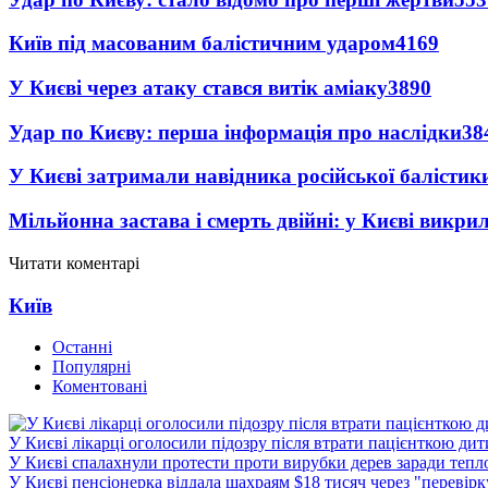
Київ під масованим балістичним ударом
4169
У Києві через атаку стався витік аміаку
3890
Удар по Києву: перша інформація про наслідки
38
У Києві затримали навідника російської балістик
Мільйонна застава і смерть двійні: у Києві викри
Читати коментарі
Київ
Останні
Популярні
Коментовані
У Києві лікарці оголосили підозру після втрати пацієнткою ди
У Києві спалахнули протести проти вирубки дерев заради тепл
У Києві пенсіонерка віддала шахраям $18 тисяч через "перевір