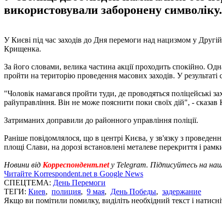
використовували заборонену символіку.
У Києві під час заходів до Дня перемоги над нацизмом у Другій
Крищенка.
За його словами, велика частина акції проходить спокійно. Одна
пройти на територію проведення масових заходів. У результаті 
"Чоловік намагався пройти туди, де проводяться поліцейські за
райуправління. Він не може пояснити поки своїх дій", - сказав
Затриманих доправили до районного управління поліції.
Раніше повідомлялося, що в центрі Києва, у зв'язку з проведен
площі Слави, на дорозі встановлені металеве перекриття і рамк
Новини від
Корреспондент.net
у Telegram. Підписуйтесь на на
Читайте Korrespondent.net в Google News
СПЕЦТЕМА:
День Перемоги
ТЕГИ:
Киев
,
полиция
,
9 мая
,
День Победы
,
задержание
Якщо ви помітили помилку, виділіть необхідний текст і натисніт