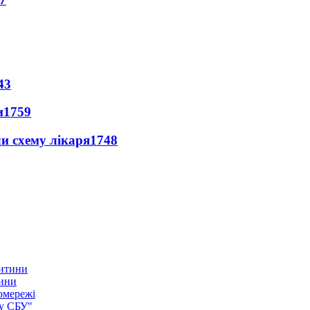
43
и
1759
ли схему лікаря
1748
тини
омережі
ку СБУ"