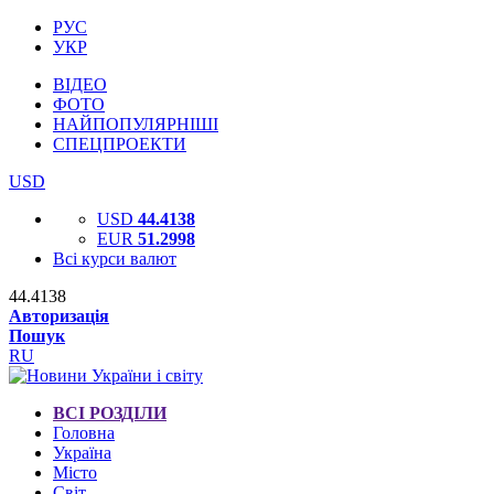
РУС
УКР
ВІДЕО
ФОТО
НАЙПОПУЛЯРНІШІ
СПЕЦПРОЕКТИ
USD
USD
44.4138
EUR
51.2998
Всі курси валют
44.4138
Авторизація
Пошук
RU
ВСІ РОЗДІЛИ
Головна
Україна
Місто
Світ