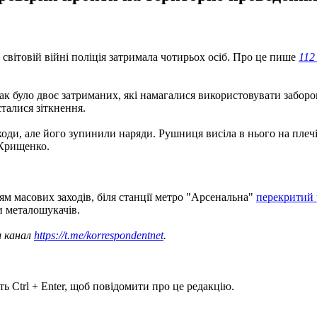
 світовій війні поліція затримала чотирьох осіб. Про це пише
112
к було двоє затриманих, які намагалися використовувати забороне
сталися зіткнення.
ходи, але його зупинили наряди. Рушниця висіла в нього на плеч
 Крищенко.
ням масових заходів, біля станції метро "Арсенальна"
перекритий 
и металошукачів.
ш канал
https://t.me/korrespondentnet
.
ь Ctrl + Enter, щоб повідомити про це редакцію.