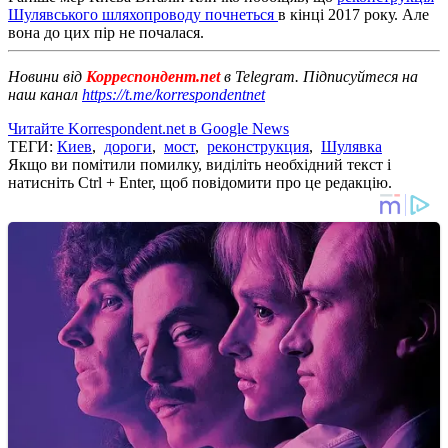
Шулявського шляхопроводу почнеться
в кінці 2017 року. Але
вона до цих пір не почалася.
Новини від
Корреспондент.net
в Telegram. Підписуйтеся на
наш канал
https://t.me/korrespondentnet
Читайте Korrespondent.net в Google News
ТЕГИ:
Киев
,
дороги
,
мост
,
реконструкция
,
Шулявка
Якщо ви помітили помилку, виділіть необхідний текст і
натисніть Ctrl + Enter, щоб повідомити про це редакцію.