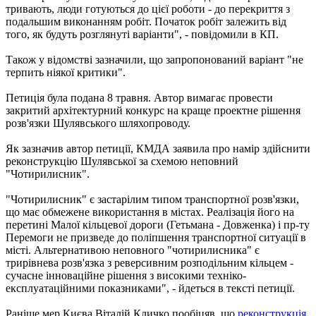
тривають, люди готуються до цієї роботи - до перекриття з
подальшим виконанням робіт. Початок робіт залежить від
того, як будуть розглянуті варіанти", - повідомили в КП.
Також у відомстві зазначили, що запропонований варіант "не
терпить ніякої критики".
Петиція була подана 8 травня. Автор вимагає провести
закритий архітектурний конкурс на краще проектне рішення
розв'язки Шулявського шляхопроводу.
Як зазначив автор петиції, КМДА заявила про намір здійснити
реконструкцію Шулявської за схемою неповний
"Чотирилисник".
"Чотирилисник" є застарілим типом транспортної розв'язки,
що має обмежене використання в містах. Реалізація його на
перетині Малої кільцевої дороги (Гетьмана - Довженка) і пр-ту
Перемоги не призведе до поліпшення транспортної ситуації в
місті. Альтернативою неповного "чотирилисника" є
трирівнева розв'язка з реверсивним розподільним кільцем -
сучасне інноваційне рішення з високими техніко-
експлуатаційними показниками", - йдеться в тексті петиції.
Раніше мер Києва Віталій Кличко пообіцяв, що
реконструкція