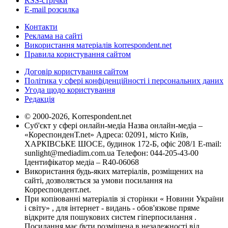
RSS-стрічки
E-mail розсилка
Контакти
Реклама на сайті
Використання матеріалів korrespondent.net
Правила користування сайтом
Договір користування сайтом
Політика у сфері конфіденційності і персональних даних
Угода щодо користування
Редакція
© 2000-2026, Korrespondent.net
Суб'єкт у сфері онлайн-медіа Назва онлайн-медіа –
«КореспонденТ.net» Адреса: 02091, місто Київ,
ХАРКІВСЬКЕ ШОСЕ, будинок 172-Б, офіс 208/1 E-mail:
sunlight@mediadim.com.ua
Телефон: 044-205-43-00
Ідентифікатор медіа – R40-06068
Використання будь-яких матеріалів, розміщених на
сайті, дозволяється за умови посилання на
Корреспондент.net.
При копіюванні матеріалів зі сторінки « Новини України
і світу» , для інтернет - видань - обов'язкове пряме
відкрите для пошукових систем гіперпосилання .
Посилання має бути розміщена в незалежності від