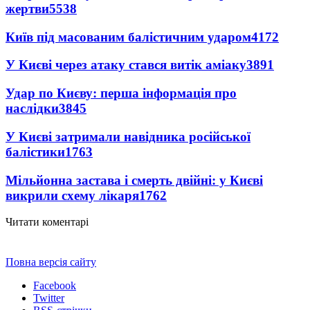
жертви
5538
Київ під масованим балістичним ударом
4172
У Києві через атаку стався витік аміаку
3891
Удар по Києву: перша інформація про
наслідки
3845
У Києві затримали навідника російської
балістики
1763
Мільйонна застава і смерть двійні: у Києві
викрили схему лікаря
1762
Читати коментарі
Повна версія сайту
Facebook
Twitter