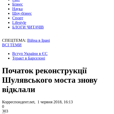
Бізнес
Наука
Шоу-бізнес
Спорт
Lifestyle
БЛОГИ ЧИТАЧІВ
СПЕЦТЕМА:
Війна в Ірані
ВСІ ТЕМИ
Вступ України в ЄС
Теракт в Барселоні
Початок реконструкції
Шулявського моста знову
відклали
Корреспондент.net, 1 червня 2018, 16:13
0
303