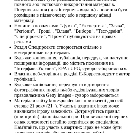
повного або часткового використання матеріалів.
Гіперпосилання ( для інтернет - видань) - повинна бути
розміщена в підзаголовку або в першому абзаці
матеріалу.
Новини з позначками "Думка", "Експертиза", "Заява",
"Регіони", "Гроші", "Влада", "Вибори", "Тест-драйв",
"Спецпроекти", "Промо" публікуються на правах
реклами.
Розділ Спецпроекти створюється спільно з
комерційними партнерами.
Будь яке копіювання, публікація, передрук, чи наступне
поширення інформації, що містить посилання на
"Інтерфакс-Україна", EPA / UPG, суворо забороняється.
Власник веб-сторінки в розділі Я-Корреспондент є автор
публікації.
Будь-яке копіювання, передрук та відтворення
фотографічних творів та/або аудіовізуальних творів
правовласника Getty Images - суворо забороняється.
Матеріали сайту korrespondent.net призначені для осіб
старше 21 року (21+). Участь в азартних іграх може
викликати ігрову залежність. Дотримуйтесь правил
(принципів) відповідальної гри. При виявленні перших
ознак залежності негайно зверніться до спеціаліста.
Пам'ятайте, що участь в азартних іграх не може бути
джерелом доходів або альтернативою роботі.