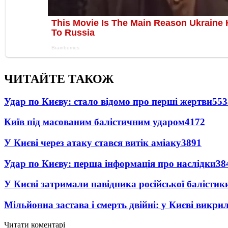
ЧИТАЙТЕ ТАКОЖ
Удар по Києву: стало відомо про перші жертви
553
Київ під масованим балістичним ударом
4172
У Києві через атаку стався витік аміаку
3891
Удар по Києву: перша інформація про наслідки
38
У Києві затримали навідника російської балістик
Мільйонна застава і смерть двійні: у Києві викри
Читати коментарі