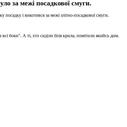
уло за межі посадкової смуги.
ку посадку і викотився за межі злітно-посадкової смуги.
а всі боки".
А ті, хто сиділи біля крила, помітили якийсь дим.