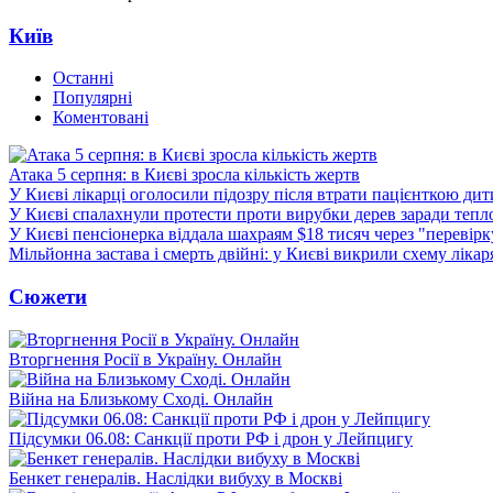
Київ
Останні
Популярні
Коментовані
Атака 5 серпня: в Києві зросла кількість жертв
У Києві лікарці оголосили підозру після втрати пацієнткою ди
У Києві спалахнули протести проти вирубки дерев заради тепл
У Києві пенсіонерка віддала шахраям $18 тисяч через "перевір
Мільйонна застава і смерть двійні: у Києві викрили схему лікар
Сюжети
Вторгнення Росії в Україну. Онлайн
Війна на Близькому Сході. Онлайн
Підсумки 06.08: Санкції проти РФ і дрон у Лейпцигу
Бенкет генералів. Наслідки вибуху в Москві