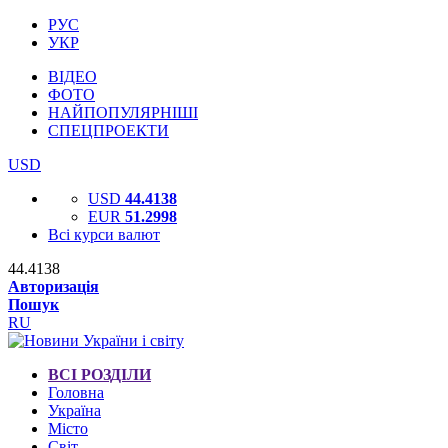
РУС
УКР
ВІДЕО
ФОТО
НАЙПОПУЛЯРНІШІ
СПЕЦПРОЕКТИ
USD
USD
44.4138
EUR
51.2998
Всі курси валют
44.4138
Авторизація
Пошук
RU
ВСІ РОЗДІЛИ
Головна
Україна
Місто
Світ