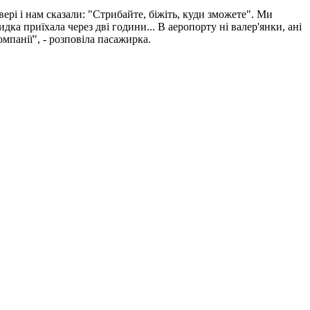
вері і нам сказали: "Стрибайте, біжіть, куди зможете". Ми
ка приїхала через дві години... В аеропорту ні валер'янки, ані
омпанії", - розповіла пасажирка.