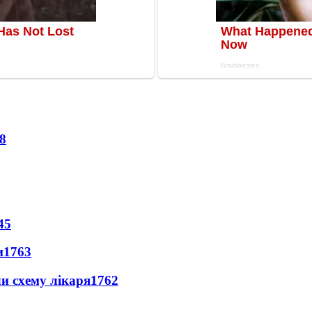
8
45
и
1763
ли схему лікаря
1762