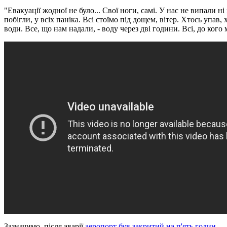
"Евакуації жодної не було... Свої ноги, самі. У нас не випали 
побігли, у
всіх паніка. Всі стоїмо під дощем, вітер. Хтось упав
води. Все, що нам надали, - воду через
дві години. Всі, до кого
Зазначимо, після аварії
аеропорт був закритий на п'ять годин.