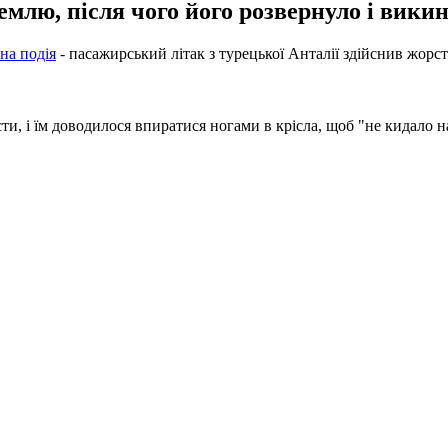
емлю, після чого його розвернуло і викин
на подія
- пасажирський літак з турецької Анталії здійснив жорст
ти, і їм доводилося впиратися ногами в крісла, щоб "не кидало н