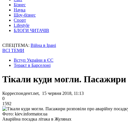
Бізнес
Наука
Шоу-бізнес
Спорт
Lifestyle
БЛОГИ ЧИТАЧІВ
СПЕЦТЕМА:
Війна в Ірані
ВСІ ТЕМИ
Вступ України в ЄС
Теракт в Барселоні
Тікали куди могли. Пасажири 
Корреспондент.net, 15 червня 2018, 11:13
0
1592
Фото: kiev.informator.ua
Аварійна посадка літака в Жулянах