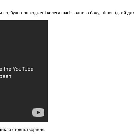
емлю, були пошкоджені колеса шасі з одного боку, пішов їдкий ди
иникло стовпотворіння.