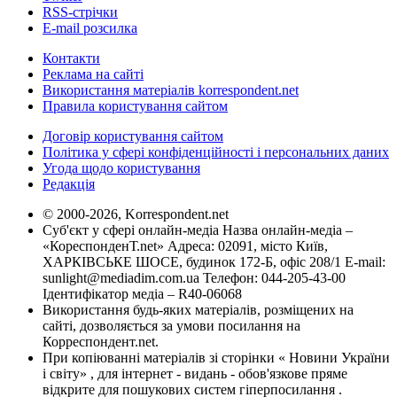
RSS-стрічки
E-mail розсилка
Контакти
Реклама на сайті
Використання матеріалів korrespondent.net
Правила користування сайтом
Договір користування сайтом
Політика у сфері конфіденційності і персональних даних
Угода щодо користування
Редакція
© 2000-2026, Korrespondent.net
Суб'єкт у сфері онлайн-медіа Назва онлайн-медіа –
«КореспонденТ.net» Адреса: 02091, місто Київ,
ХАРКІВСЬКЕ ШОСЕ, будинок 172-Б, офіс 208/1 E-mail:
sunlight@mediadim.com.ua
Телефон: 044-205-43-00
Ідентифікатор медіа – R40-06068
Використання будь-яких матеріалів, розміщених на
сайті, дозволяється за умови посилання на
Корреспондент.net.
При копіюванні матеріалів зі сторінки « Новини України
і світу» , для інтернет - видань - обов'язкове пряме
відкрите для пошукових систем гіперпосилання .