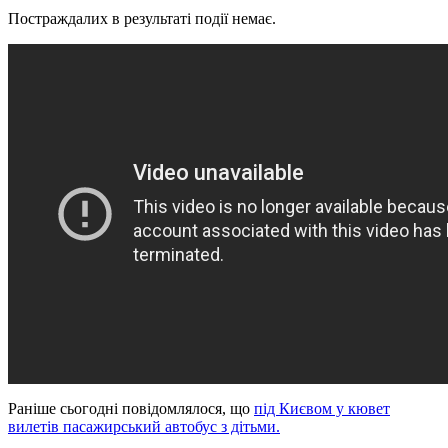
Постраждалих в результаті події немає.
Раніше сьогодні повідомлялося, що
під Києвом у кювет
вилетів пасажирський автобус з дітьми.