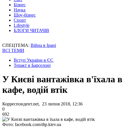
Бізнес
Наука
Шоу-бізнес
Спорт
Lifestyle
БЛОГИ ЧИТАЧІВ
СПЕЦТЕМА:
Війна в Ірані
ВСІ ТЕМИ
Вступ України в ЄС
Теракт в Барселоні
У Києві вантажівка в'їхала в
кафе, водій втік
Корреспондент.net, 23 липня 2018, 12:36
0
692
Фото: facebook.com/dtp.kiev.ua