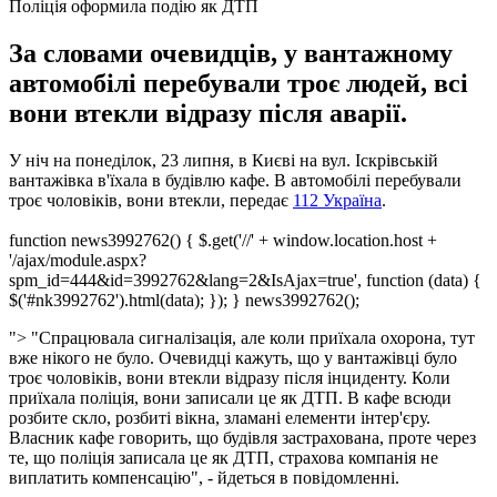
Поліція оформила подію як ДТП
За словами очевидців, у вантажному
автомобілі перебували троє людей, всі
вони втекли відразу після аварії.
У ніч на понеділок, 23 липня, в Києві на вул.
Іскрівській
вантажівка в'їхала в будівлю кафе.
В автомобілі перебували
троє чоловіків, вони втекли, передає
112 Україна
.
function news3992762() { $.get('//' + window.location.host +
'/ajax/module.aspx?
spm_id=444&id=3992762&lang=2&IsAjax=true', function (data) {
$('#nk3992762').html(data); }); } news3992762();
">
"Спрацювала сигналізація, але коли приїхала охорона, тут
вже нікого не було. Очевидці кажуть, що у вантажівці було
троє чоловіків, вони втекли відразу після інциденту. Коли
приїхала поліція, вони записали це як ДТП. В кафе всюди
розбите скло, розбиті вікна,
зламані елементи інтер'єру.
Власник кафе говорить, що будівля застрахована, проте через
те, що поліція записала це як ДТП, страхова компанія не
виплатить компенсацію", - йдеться в повідомленні.