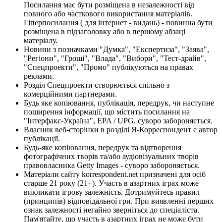
Посилання має бути розміщена в незалежності від
повного або часткового використання матеріалів.
Гіперпосилання ( для інтернет - видань) - повинна бути
розміщена в підзаголовку або в першому абзаці
матеріалу.
Новини з позначками "Думка", "Експертиза", "Заява",
"Регіони", "Гроші", "Влада", "Вибори", "Тест-драйв",
"Спецпроекти", "Промо" публікуються на правах
реклами.
Розділ Спецпроекти створюється спільно з
комерційними партнерами.
Будь яке копіювання, публікація, передрук, чи наступне
поширення інформації, що містить посилання на
"Інтерфакс-Україна", EPA / UPG, суворо забороняється.
Власник веб-сторінки в розділі Я-Корреспондент є автор
публікації.
Будь-яке копіювання, передрук та відтворення
фотографічних творів та/або аудіовізуальних творів
правовласника Getty Images - суворо забороняється.
Матеріали сайту korrespondent.net призначені для осіб
старше 21 року (21+). Участь в азартних іграх може
викликати ігрову залежність. Дотримуйтесь правил
(принципів) відповідальної гри. При виявленні перших
ознак залежності негайно зверніться до спеціаліста.
Пам'ятайте, що участь в азартних іграх не може бути