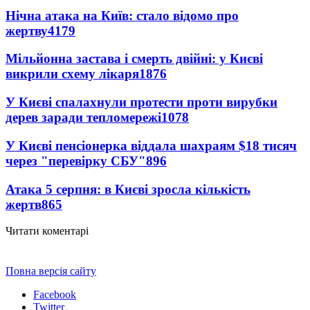
Нічна атака на Київ: стало відомо про
жертву
4179
Мільйонна застава і смерть двійні: у Києві
викрили схему лікаря
1876
У Києві спалахнули протести проти вирубки
дерев заради тепломережі
1078
У Києві пенсіонерка віддала шахраям $18 тисяч
через "перевірку СБУ"
896
Атака 5 серпня: в Києві зросла кількість
жертв
865
Читати коментарі
Повна версія сайту
Facebook
Twitter