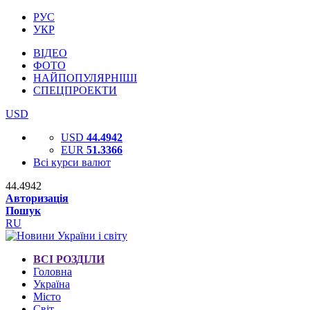
РУС
УКР
ВІДЕО
ФОТО
НАЙПОПУЛЯРНІШІ
СПЕЦПРОЕКТИ
USD
USD
44.4942
EUR
51.3366
Всі курси валют
44.4942
Авторизація
Пошук
RU
ВСІ РОЗДІЛИ
Головна
Україна
Місто
Світ