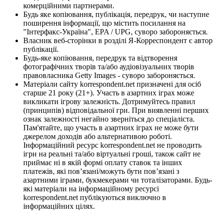
комерційними партнерами.
Будь яке копіювання, публікація, передрук, чи наступне
поширення інформації, що містить посилання на
"Інтерфакс-Україна", EPA / UPG, суворо забороняється.
Власник веб-сторінки в розділі Я-Корреспондент є автор
публікації.
Будь-яке копіювання, передрук та відтворення
фотографічних творів та/або аудіовізуальних творів
правовласника Getty Images - суворо забороняється.
Матеріали сайту korrespondent.net призначені для осіб
старше 21 року (21+). Участь в азартних іграх може
викликати ігрову залежність. Дотримуйтесь правил
(принципів) відповідальної гри. При виявленні перших
ознак залежності негайно зверніться до спеціаліста.
Пам'ятайте, що участь в азартних іграх не може бути
джерелом доходів або альтернативою роботі.
Інформаційний ресурс korrespondent.net не проводить
ігри на реальні та/або віртуальні гроші, також сайт не
приймає ні в якій формі оплату ставок та інших
платежів, які пов’язані/можуть бути пов’язані з
азартними іграми, букмекерами чи тоталізаторами. Будь-
які матеріали на інформаційному ресурсі
korrespondent.net публікуються виключно в
інформаційних цілях.