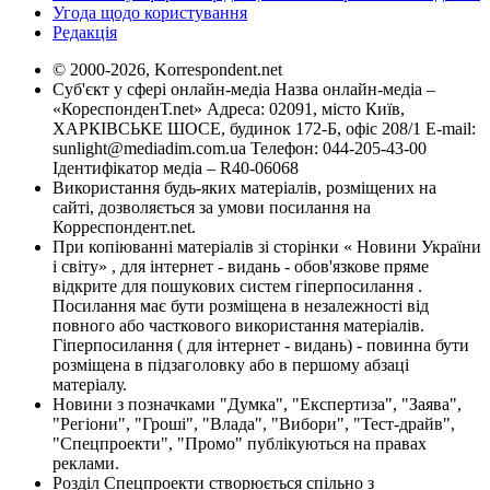
Угода щодо користування
Редакція
© 2000-2026, Korrespondent.net
Суб'єкт у сфері онлайн-медіа Назва онлайн-медіа –
«КореспонденТ.net» Адреса: 02091, місто Київ,
ХАРКІВСЬКЕ ШОСЕ, будинок 172-Б, офіс 208/1 E-mail:
sunlight@mediadim.com.ua
Телефон: 044-205-43-00
Ідентифікатор медіа – R40-06068
Використання будь-яких матеріалів, розміщених на
сайті, дозволяється за умови посилання на
Корреспондент.net.
При копіюванні матеріалів зі сторінки « Новини України
і світу» , для інтернет - видань - обов'язкове пряме
відкрите для пошукових систем гіперпосилання .
Посилання має бути розміщена в незалежності від
повного або часткового використання матеріалів.
Гіперпосилання ( для інтернет - видань) - повинна бути
розміщена в підзаголовку або в першому абзаці
матеріалу.
Новини з позначками "Думка", "Експертиза", "Заява",
"Регіони", "Гроші", "Влада", "Вибори", "Тест-драйв",
"Спецпроекти", "Промо" публікуються на правах
реклами.
Розділ Спецпроекти створюється спільно з