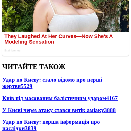
ЧИТАЙТЕ ТАКОЖ
Удар по Києву: стало відомо про перші
жертви
5529
Київ під масованим балістичним ударом
4167
У Києві через атаку стався витік аміаку
3888
Удар по Києву: перша інформація про
наслідки
3839