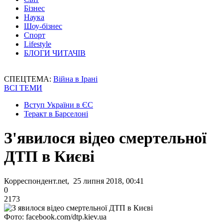
Бізнес
Наука
Шоу-бізнес
Спорт
Lifestyle
БЛОГИ ЧИТАЧІВ
СПЕЦТЕМА:
Війна в Ірані
ВСІ ТЕМИ
Вступ України в ЄС
Теракт в Барселоні
З'явилося відео смертельної
ДТП в Києві
Корреспондент.net, 25 липня 2018, 00:41
0
2173
Фото: facebook.com/dtp.kiev.ua