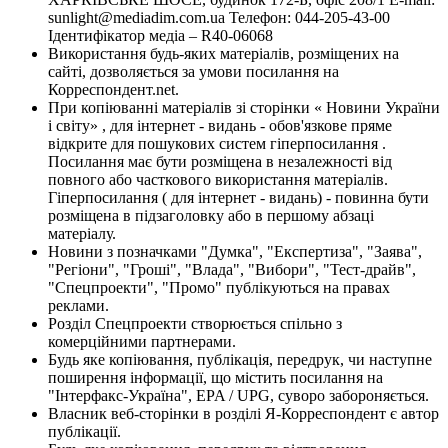
sunlight@mediadim.com.ua
Телефон: 044-205-43-00
Ідентифікатор медіа – R40-06068
Використання будь-яких матеріалів, розміщених на
сайті, дозволяється за умови посилання на
Корреспондент.net.
При копіюванні матеріалів зі сторінки « Новини України
і світу» , для інтернет - видань - обов'язкове пряме
відкрите для пошукових систем гіперпосилання .
Посилання має бути розміщена в незалежності від
повного або часткового використання матеріалів.
Гіперпосилання ( для інтернет - видань) - повинна бути
розміщена в підзаголовку або в першому абзаці
матеріалу.
Новини з позначками "Думка", "Експертиза", "Заява",
"Регіони", "Гроші", "Влада", "Вибори", "Тест-драйв",
"Спецпроекти", "Промо" публікуються на правах
реклами.
Розділ Спецпроекти створюється спільно з
комерційними партнерами.
Будь яке копіювання, публікація, передрук, чи наступне
поширення інформації, що містить посилання на
"Інтерфакс-Україна", EPA / UPG, суворо забороняється.
Власник веб-сторінки в розділі Я-Корреспондент є автор
публікації.