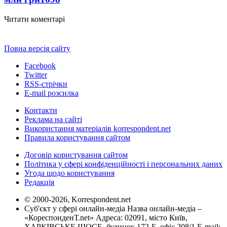
Читати коментарі
Повна версія сайту
Facebook
Twitter
RSS-стрічки
E-mail розсилка
Контакти
Реклама на сайті
Використання матеріалів korrespondent.net
Правила користування сайтом
Договір користування сайтом
Політика у сфері конфіденційності і персональних даних
Угода щодо користування
Редакція
© 2000-2026, Korrespondent.net
Суб'єкт у сфері онлайн-медіа Назва онлайн-медіа –
«КореспонденТ.net» Адреса: 02091, місто Київ,
ХАРКІВСЬКЕ ШОСЕ, будинок 172-Б, офіс 208/1 E-mail: