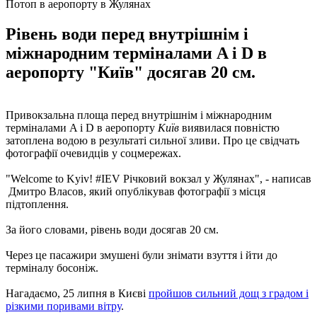
Потоп в аеропорту в Жулянах
Рівень води перед внутрішнім і
міжнародним терміналами A і D в
аеропорту "Київ" досягав 20 см.
Привокзальна площа перед внутрішнім і міжнародним
терміналами A і D в аеропорту
Київ
виявилася повністю
затоплена водою в результаті сильної зливи. Про це свідчать
фотографії очевидців у соцмережах.
"Welcome to Kyiv! #IEV Річковий вокзал у Жулянах", - написав
Дмитро Власов, який опублікував фотографії з місця
підтоплення.
За його словами, рівень води досягав 20 см.
Через це пасажири змушені були знімати взуття і йти до
терміналу босоніж.
Нагадаємо, 25 липня в Києві
пройшов сильний дощ з градом і
різкими поривами вітру
.