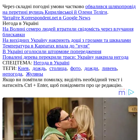
Через складні погодні умови частково
обвалився шляхопровід
на перетині вулиць Кирилівської й Олени Теліги
.
Читайте Korrespondent.net в Google News
Негода в Україні
На Волині семеро людей втратили свідомість через влучання
блискавки
На вихідних Україну накриють дощі з грозами та шквалами
Температура в Карпатах впала до "нуля"
В Україні оголосили штормове попередження
Повалені дерева перекрили траси: Україну накрила негода
СПЕЦТЕМА:
Негода в Україні
ТЕГИ:
Киев
,
дождь
,
столица
,
фото
,
дожди
,
ливень
,
непогода
,
Жуляны
Якщо ви помітили помилку, виділіть необхідний текст і
натисніть Ctrl + Enter, щоб повідомити про це редакцію.