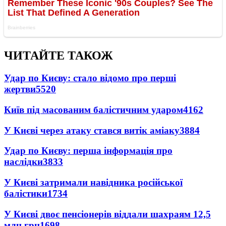
ЧИТАЙТЕ ТАКОЖ
Удар по Києву: стало відомо про перші
жертви
5520
Київ під масованим балістичним ударом
4162
У Києві через атаку стався витік аміаку
3884
Удар по Києву: перша інформація про
наслідки
3833
У Києві затримали навідника російської
балістики
1734
У Києві двоє пенсіонерів віддали шахраям 12,5
млн грн
1698