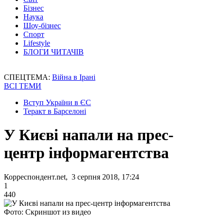
Бізнес
Наука
Шоу-бізнес
Спорт
Lifestyle
БЛОГИ ЧИТАЧІВ
СПЕЦТЕМА:
Війна в Ірані
ВСІ ТЕМИ
Вступ України в ЄС
Теракт в Барселоні
У Києві напали на прес-
центр інформагентства
Корреспондент.net, 3 серпня 2018, 17:24
1
440
Фото: Скриншот из видео