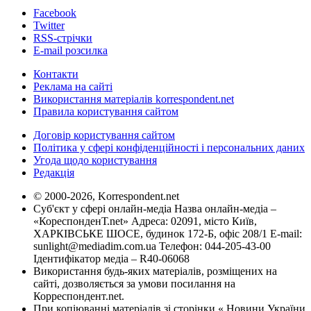
Facebook
Twitter
RSS-стрічки
E-mail розсилка
Контакти
Реклама на сайті
Використання матеріалів korrespondent.net
Правила користування сайтом
Договір користування сайтом
Політика у сфері конфіденційності і персональних даних
Угода щодо користування
Редакція
© 2000-2026, Korrespondent.net
Суб'єкт у сфері онлайн-медіа Назва онлайн-медіа –
«КореспонденТ.net» Адреса: 02091, місто Київ,
ХАРКІВСЬКЕ ШОСЕ, будинок 172-Б, офіс 208/1 E-mail:
sunlight@mediadim.com.ua
Телефон: 044-205-43-00
Ідентифікатор медіа – R40-06068
Використання будь-яких матеріалів, розміщених на
сайті, дозволяється за умови посилання на
Корреспондент.net.
При копіюванні матеріалів зі сторінки « Новини України