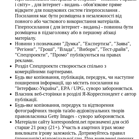
і світу» , для інтернет - видань - обов'язкове пряме
відкрите для пошукових систем гіперпосилання .
Посилання має бути розміщена в незалежності від
повного або часткового використання матеріалів.
Гіперпосилання ( для інтернет - видань) - повинна бути
розміщена в підзаголовку або в першому абзаці
матеріалу.
Новини з позначками "Думка", "Експертиза", "Заява",
"Регіони", "Гроші", "Влада", "Вибори", "Тест-драйв",
"Спецпроекти", "Промо" публікуються на правах
реклами.
Розділ Спецпроекти створюється спільно з
комерційними партнерами.
Будь яке копіювання, публікація, передрук, чи наступне
поширення інформації, що містить посилання на
"Інтерфакс-Україна", EPA / UPG, суворо забороняється.
Власник веб-сторінки в розділі Я-Корреспондент є автор
публікації.
Будь-яке копіювання, передрук та відтворення
фотографічних творів та/або аудіовізуальних творів
правовласника Getty Images - суворо забороняється.
Матеріали сайту korrespondent.net призначені для осіб
старше 21 року (21+). Участь в азартних іграх може
викликати ігрову залежність. Дотримуйтесь правил
(принципів) відповідальної гри. При виявленні перших