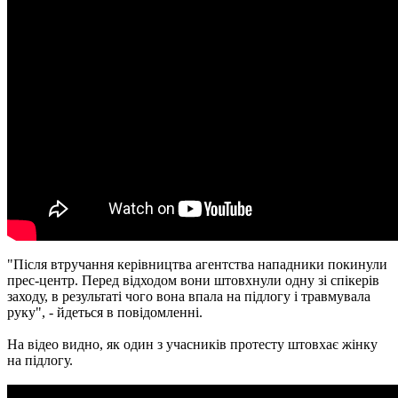
"Після втручання керівництва агентства нападники покинули
прес-центр. Перед відходом вони штовхнули одну зі спікерів
заходу, в результаті чого вона впала на підлогу і травмувала
руку", - йдеться в повідомленні.
На відео видно, як один з учасників протесту штовхає жінку
на підлогу.