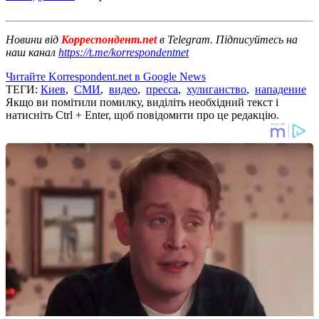
Новини від
Корреспондент.net
в Telegram. Підписуйтесь на
наш канал
https://t.me/korrespondentnet
Читайте Korrespondent.net в Google News
ТЕГИ:
Киев
,
СМИ
,
видео
,
пресса
,
хулиганство
,
нападение
Якщо ви помітили помилку, виділіть необхідний текст і
натисніть Ctrl + Enter, щоб повідомити про це редакцію.