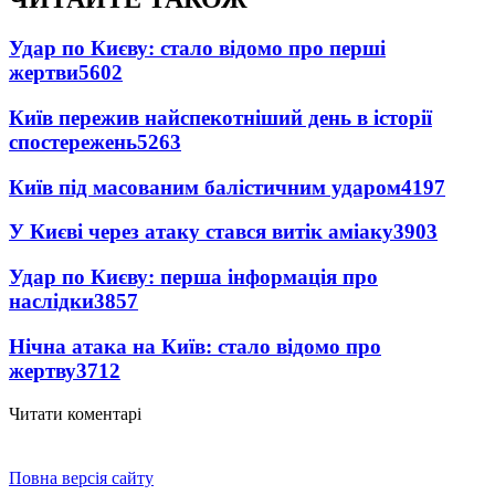
Удар по Києву: стало відомо про перші
жертви
5602
Київ пережив найспекотніший день в історії
спостережень
5263
Київ під масованим балістичним ударом
4197
У Києві через атаку стався витік аміаку
3903
Удар по Києву: перша інформація про
наслідки
3857
Нічна атака на Київ: стало відомо про
жертву
3712
Читати коментарі
Повна версія сайту