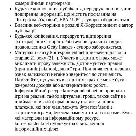
комерційними партнерами.
Будь яке копіювання, публікація, передрук, чи наступне
поширення інформації, що містить посилання на
"Інтерфакс-Україна", EPA / UPG, суворо забороняється.
Власник веб-сторінки в розділі Я-Корреспондент є автор
публікації.
Будь-яке копіювання, передрук та відтворення
фотографічних творів та/або аудіовізуальних творів
правовласника Getty Images - суворо забороняється.
Матеріали сайту korrespondent.net призначені для осіб
старше 21 року (21+). Участь в азартних іграх може
викликати ігрову залежність. Дотримуйтесь правил
(принципів) відповідальної гри. При виявленні перших
ознак залежності негайно зверніться до спеціаліста.
Пам'ятайте, що участь в азартних іграх не може бути
джерелом доходів або альтернативою роботі.
Інформаційний ресурс korrespondent.net не проводить
ігри на реальні та/або віртуальні гроші, також сайт не
приймає ні в якій формі оплату ставок та інших
платежів, які пов’язані/можуть бути пов’язані з
азартними іграми, букмекерами чи тоталізаторами. Будь-
які матеріали на інформаційному ресурсі
korrespondent.net публікуються виключно в
інформаційних цілях.