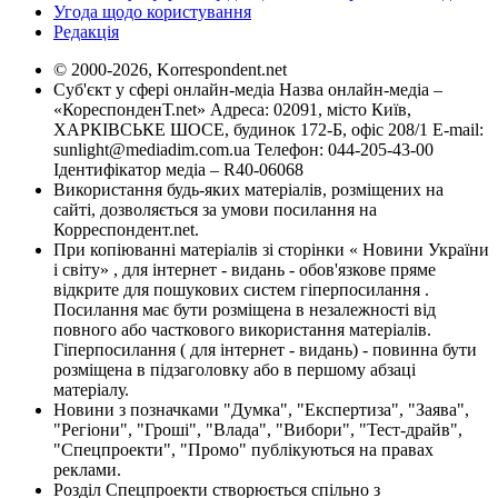
Угода щодо користування
Редакція
© 2000-2026, Korrespondent.net
Суб'єкт у сфері онлайн-медіа Назва онлайн-медіа –
«КореспонденТ.net» Адреса: 02091, місто Київ,
ХАРКІВСЬКЕ ШОСЕ, будинок 172-Б, офіс 208/1 E-mail:
sunlight@mediadim.com.ua
Телефон: 044-205-43-00
Ідентифікатор медіа – R40-06068
Використання будь-яких матеріалів, розміщених на
сайті, дозволяється за умови посилання на
Корреспондент.net.
При копіюванні матеріалів зі сторінки « Новини України
і світу» , для інтернет - видань - обов'язкове пряме
відкрите для пошукових систем гіперпосилання .
Посилання має бути розміщена в незалежності від
повного або часткового використання матеріалів.
Гіперпосилання ( для інтернет - видань) - повинна бути
розміщена в підзаголовку або в першому абзаці
матеріалу.
Новини з позначками "Думка", "Експертиза", "Заява",
"Регіони", "Гроші", "Влада", "Вибори", "Тест-драйв",
"Спецпроекти", "Промо" публікуються на правах
реклами.
Розділ Спецпроекти створюється спільно з