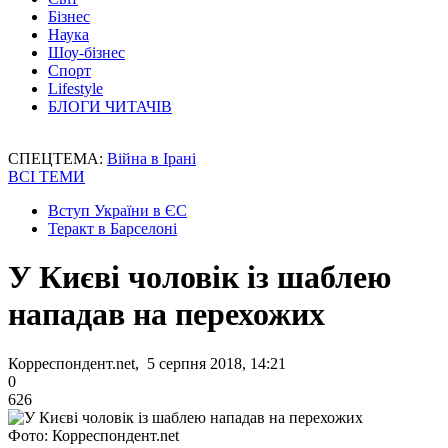
Бізнес
Наука
Шоу-бізнес
Спорт
Lifestyle
БЛОГИ ЧИТАЧІВ
СПЕЦТЕМА:
Війна в Ірані
ВСІ ТЕМИ
Вступ України в ЄС
Теракт в Барселоні
У Києві чоловік із шаблею
нападав на перехожих
Корреспондент.net, 5 серпня 2018, 14:21
0
626
Фото: Корреспондент.net