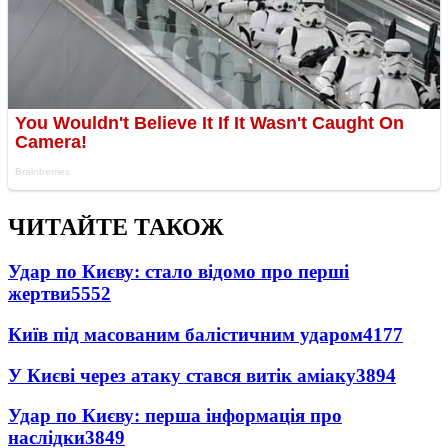
ЧИТАЙТЕ ТАКОЖ
Удар по Києву: стало відомо про перші
жертви
5552
Київ під масованим балістичним ударом
4177
У Києві через атаку стався витік аміаку
3894
Удар по Києву: перша інформація про
наслідки
3849