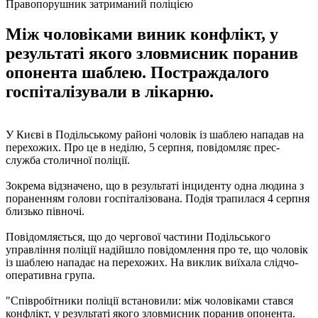
Правопорушник затриманий поліцією
Між чоловіками виник конфлікт, у
результаті якого зловмисник поранив
опонента шаблею. Постраждалого
госпіталізували в лікарню.
У Києві в Подільському районі чоловік із шаблею нападав на
перехожих. Про це в неділю, 5 серпня, повідомляє прес-
служба столичної поліції.
Зокрема відзначено, що в результаті інциденту одна людина з
пораненням голови госпіталізована. Подія трапилася 4 серпня
близько півночі.
Повідомляється, що до чергової частини Подільського
управління поліції надійшло повідомлення про те, що чоловік
із шаблею нападає на перехожих. На виклик виїхала слідчо-
оперативна група.
"Співробітники поліції встановили: між чоловіками стався
конфлікт, у результаті якого зловмисник поранив опонента.