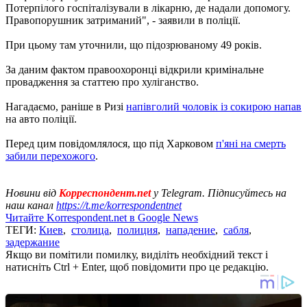
Потерпілого госпіталізували в лікарню, де надали допомогу.
Правопорушник затриманий", - заявили в поліції.
При цьому там уточнили, що підозрюваному 49 років.
За даним фактом правоохоронці відкрили кримінальне
провадження за статтею про хуліганство.
Нагадаємо, раніше в Ризі
напівголий чоловік із сокирою напав
на авто поліції.
Перед цим повідомлялося, що під Харковом
п'яні на смерть
забили перехожого
.
Новини від
Корреспондент.net
у Telegram. Підписуйтесь на
наш канал
https://t.me/korrespondentnet
Читайте Korrespondent.net в Google News
ТЕГИ:
Киев
,
столица
,
полиция
,
нападение
,
сабля
,
задержание
Якщо ви помітили помилку, виділіть необхідний текст і
натисніть Ctrl + Enter, щоб повідомити про це редакцію.