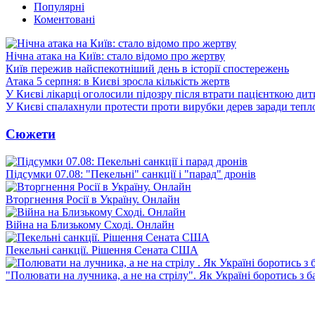
Популярні
Коментовані
Нічна атака на Київ: стало відомо про жертву
Київ пережив найспекотніший день в історії спостережень
Атака 5 серпня: в Києві зросла кількість жертв
У Києві лікарці оголосили підозру після втрати пацієнткою ди
У Києві спалахнули протести проти вирубки дерев заради тепл
Сюжети
Підсумки 07.08: "Пекельні" санкції і "парад" дронів
Вторгнення Росії в Україну. Онлайн
Війна на Близькому Сході. Онлайн
Пекельні санкції. Рішення Сената США
"Полювати на лучника, а не на стрілу". Як Україні боротись з 