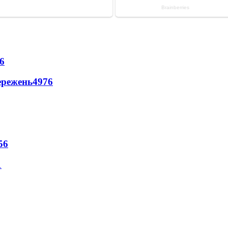
6
ережень
4976
56
1