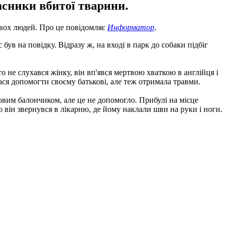
асники вбитої тварини.
двох людей.
Про це повідомляє
Информатор
.
с був на повідку.
Відразу ж, на вході в парк до собаки підбіг
о не слухався жінку, він вп'явся мертвою хваткою в англійця і
ася допомогти своєму батькові, але теж отримала травми.
зовим балончиком, але це не допомогло.
Прибулі на місце
о він звернувся в лікарню, де йому наклали шви на руки і ноги.