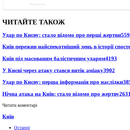
ЧИТАЙТЕ ТАКОЖ
Удар по Києву: стало відомо про перші жертви
559
Київ пережив найспекотніший день в історії спост
Київ під масованим балістичним ударом
4193
У Києві через атаку стався витік аміаку
3902
Удар по Києву: перша інформація про наслідки
38
Нічна атака на Київ: стало відомо про жертву
263
Читати коментарі
Київ
Останні