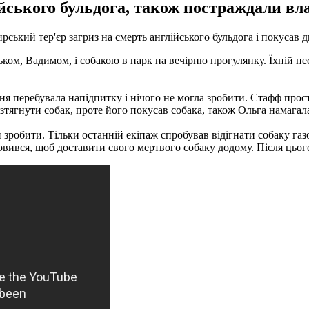
ського бульдога, також постраждали вл
ський тер'єр загриз на смерть англійського бульдога і покусав 
тьком, Вадимом, і собакою в парк на вечірню прогулянку.
Їхній пе
иня перебувала напідпитку і нічого не могла зробити.
Стафф прост
зтягнути собак, проте його покусав собака, також Ольга намагал
и зробити.
Тільки останній екіпаж спробував відігнати собаку га
мовився, щоб доставити свого мертвого собаку додому.
Після цьог