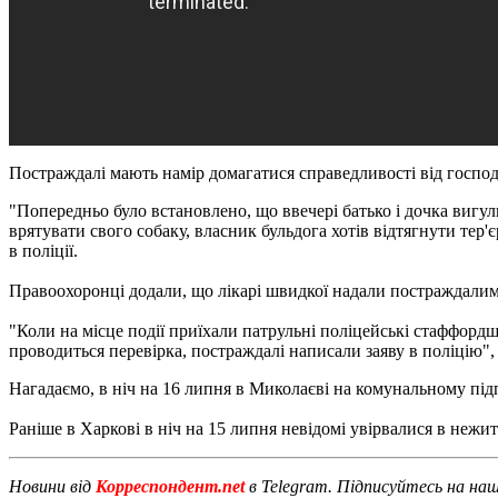
Постраждалі мають намір домагатися справедливості від госпо
"Попередньо було встановлено, що ввечері батько і дочка вигу
врятувати свого собаку, власник бульдога хотів відтягнути тер'є
в поліції.
Правоохоронці додали, що лікарі швидкої надали постраждалим 
"Коли на місце події приїхали патрульні поліцейські стаффордш
проводиться перевірка, постраждалі написали заяву в поліцію"
Нагадаємо, в ніч на 16 липня в Миколаєві на комунальному пі
Раніше в Харкові в ніч на 15 липня невідомі увірвалися в неж
Новини від
Корреспондент.net
в Telegram. Підписуйтесь на на