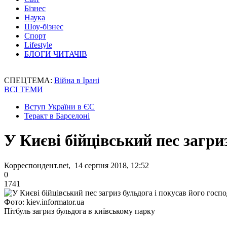
Бізнес
Наука
Шоу-бізнес
Спорт
Lifestyle
БЛОГИ ЧИТАЧІВ
СПЕЦТЕМА:
Війна в Ірані
ВСІ ТЕМИ
Вступ України в ЄС
Теракт в Барселоні
У Києві бійцівський пес загри
Корреспондент.net, 14 серпня 2018, 12:52
0
1741
Фото: kiev.informator.ua
Пітбуль загриз бульдога в київському парку