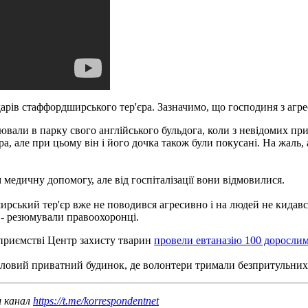
дарів стаффордширського тер'єра.
Зазначимо, що господиня з агр
лювали в парку свого англійського бульдога, коли з невідомих 
ра, але при цьому він і його дочка також були покусані. На
жаль, 
медичну допомогу, але від госпіталізації вони відмовилися.
ирський тер'єр вже не поводився агресивно і на людей не кидавс
, - резюмували правоохоронці.
дприємстві Центр захисту тварин
провели евтаназію 100 дорослим
итловий приватний будинок, де волонтери тримали безпритульних
ш канал
https://t.me/korrespondentnet