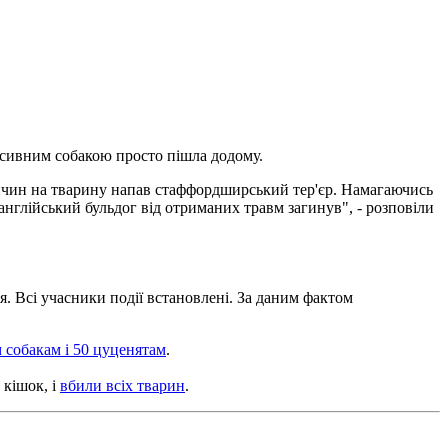
есивним собакою просто пішла додому.
причин на тварину напав стаффордширський тер'єр. Намагаючись
англійський бульдог від отриманих травм загинув", - розповіли
я. Всі учасники події встановлені. За даним фактом
 собакам і 50 цуценятам
.
 кішок, і
вбили всіх тварин
.