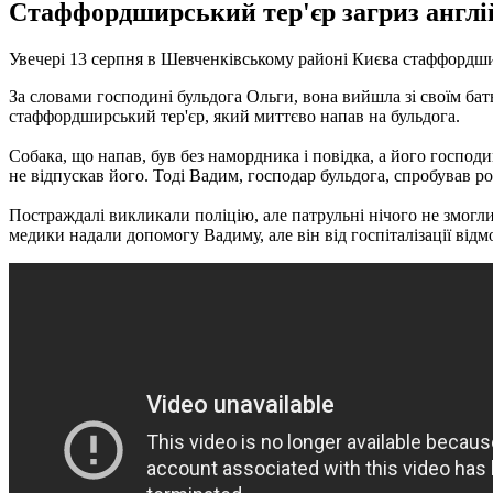
Стаффордширський тер'єр загриз англій
Увечері 13 серпня в Шевченківському районі Києва стаффордшир
За словами господині бульдога Ольги, вона вийшла зі своїм ба
стаффордширський тер'єр, який миттєво напав на бульдога.
Собака, що напав, був без намордника і повідка, а його господ
не відпускав його.
Тоді Вадим, господар бульдога, спробував ро
Постраждалі викликали поліцію, але патрульні нічого не змогл
медики надали допомогу Вадиму, але він від госпіталізації від