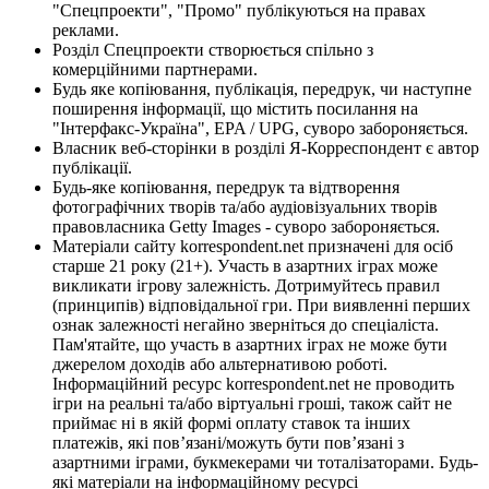
"Спецпроекти", "Промо" публікуються на правах
реклами.
Розділ Спецпроекти створюється спільно з
комерційними партнерами.
Будь яке копіювання, публікація, передрук, чи наступне
поширення інформації, що містить посилання на
"Інтерфакс-Україна", EPA / UPG, суворо забороняється.
Власник веб-сторінки в розділі Я-Корреспондент є автор
публікації.
Будь-яке копіювання, передрук та відтворення
фотографічних творів та/або аудіовізуальних творів
правовласника Getty Images - суворо забороняється.
Матеріали сайту korrespondent.net призначені для осіб
старше 21 року (21+). Участь в азартних іграх може
викликати ігрову залежність. Дотримуйтесь правил
(принципів) відповідальної гри. При виявленні перших
ознак залежності негайно зверніться до спеціаліста.
Пам'ятайте, що участь в азартних іграх не може бути
джерелом доходів або альтернативою роботі.
Інформаційний ресурс korrespondent.net не проводить
ігри на реальні та/або віртуальні гроші, також сайт не
приймає ні в якій формі оплату ставок та інших
платежів, які пов’язані/можуть бути пов’язані з
азартними іграми, букмекерами чи тоталізаторами. Будь-
які матеріали на інформаційному ресурсі