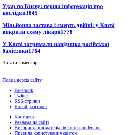
Удар по Києву: перша інформація про
наслідки
3845
Мільйонна застава і смерть двійні: у Києві
викрили схему лікаря
1778
У Києві затримали навідника російської
балістики
1764
Читати коментарі
Повна версія сайту
Facebook
Twitter
RSS-стрічки
E-mail розсилка
Контакти
Реклама на сайті
Використання матеріалів korrespondent.net
Правила користування сайтом