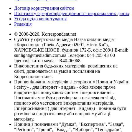
Договір користування сайтом
Політика у сфері конфіденційності і персональних даних
Угода щодо користування
Редакція
© 2000-2026, Korrespondent.net
Суб'єкт у сфері онлайн-медіа Назва онлайн-медіа –
«КореспонденТ.net» Адреса: 02091, місто Київ,
ХАРКІВСЬКЕ ШОСЕ, будинок 172-Б, офіс 208/1 E-mail:
sunlight@mediadim.com.ua
Телефон: 044-205-43-00
Ідентифікатор медіа – R40-06068
Використання будь-яких матеріалів, розміщених на
сайті, дозволяється за умови посилання на
Корреспондент.net.
При копіюванні матеріалів зі сторінки « Новини України
і світу» , для інтернет - видань - обов'язкове пряме
відкрите для пошукових систем гіперпосилання .
Посилання має бути розміщена в незалежності від
повного або часткового використання матеріалів.
Гіперпосилання ( для інтернет - видань) - повинна бути
розміщена в підзаголовку або в першому абзаці
матеріалу.
Новини з позначками "Думка", "Експертиза", "Заява",
"Регіони", "Гроші", "Влада", "Вибори", "Тест-драйв",