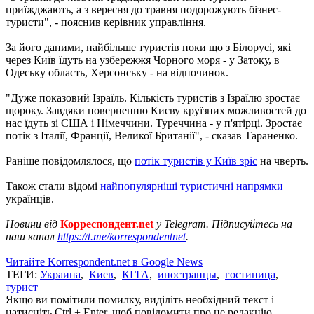
приїжджають, а з вересня до травня подорожують бізнес-
туристи", - пояснив керівник управління.
За його даними, найбільше туристів поки що з Білорусі, які
через Київ їдуть на узбережжя Чорного моря - у Затоку, в
Одеську область, Херсонську - на відпочинок.
"Дуже показовий Ізраїль. Кількість туристів з Ізраїлю зростає
щороку. Завдяки поверненню Києву круїзних можливостей до
нас їдуть зі США і Німеччини. Туреччина - у п'ятірці. Зростає
потік з Італії, Франції, Великої Британії", - сказав Тараненко.
Раніше повідомлялося, що
потік туристів у Київ зріс
на чверть.
Також стали відомі
найпопулярніші туристичні напрямки
українців.
Новини від
Корреспондент.net
у Telegram. Підписуйтесь на
наш канал
https://t.me/korrespondentnet
.
Читайте Korrespondent.net в Google News
ТЕГИ:
Украина
,
Киев
,
КГГА
,
иностранцы
,
гостиница
,
турист
Якщо ви помітили помилку, виділіть необхідний текст і
натисніть Ctrl + Enter, щоб повідомити про це редакцію.