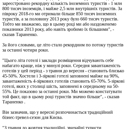
зареєстровано рекордну кількість іноземних туристів - 1 млн
800 тисяч іноземців, і майже 2,5 млн внутрішніх туристів. За
півроку 2018-го ми отримали більше 850 тисяч іноземних
туристів, а за половину 2013 року було 660 тисяч туристів.
Тобто ми вважаємо, що в цьому році ми або наздоженемо
показники 2013 року, або навіть зробимо їх більшими", -
сказав Тараненко.
За його словами, це літо стало рекордним по потоку туристів
за останні чотири роки.
"Цього літа готелі і заклади розміщення відчувають себе
набагато краще, ніж у минулі роки. Середня завантаженість
готелів у цей період - з травня до вересня - становить близько
45-50%. Хостели і 3-зіркові готелі заповнені майже на 90%,
завантаженість 4-зіркових готелів становить 65-70%. 5-зіркові
готелі, яких у столиці шість, заповнені в середньому на 50-
55%. Це показово за останні роки. Ми можемо констатувати
той факт, що в цьому році туристів значно більше", - сказав
Тараненко .
Він зазначив, що у вересні розпочинається традиційний
бізнес-тревел-сезон для Києва.
"З травня до жовтня традиційні, звичайні туристи