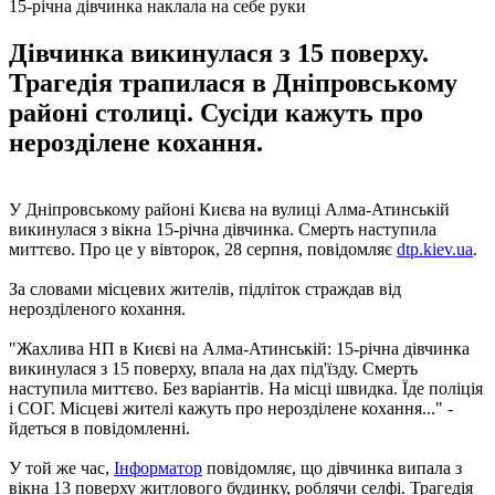
15-річна дівчинка наклала на себе руки
Дівчинка викинулася з 15 поверху.
Трагедія трапилася в Дніпровському
районі столиці. Сусіди кажуть про
нерозділене кохання.
У Дніпровському районі Києва на вулиці Алма-Атинській
викинулася з вікна 15-річна дівчинка. Смерть наступила
миттєво. Про це у вівторок, 28 серпня, повідомляє
dtp.kiev.ua
.
За словами місцевих жителів, підліток страждав від
нерозділеного кохання.
"Жахлива НП в Києві на Алма-Атинській: 15-річна дівчинка
викинулася з 15 поверху, впала на дах під'їзду. Смерть
наступила миттєво. Без варіантів. На місці швидка. Їде поліція
і СОГ. Місцеві жителі кажуть про нерозділене кохання..." -
йдеться в повідомленні.
У той же час,
Інформатор
повідомляє, що дівчинка випала з
вікна 13 поверху житлового будинку, роблячи селфі. Трагедія