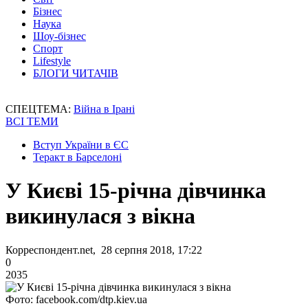
Бізнес
Наука
Шоу-бізнес
Спорт
Lifestyle
БЛОГИ ЧИТАЧІВ
СПЕЦТЕМА:
Війна в Ірані
ВСІ ТЕМИ
Вступ України в ЄС
Теракт в Барселоні
У Києві 15-річна дівчинка
викинулася з вікна
Корреспондент.net, 28 серпня 2018, 17:22
0
2035
Фото: facebook.com/dtp.kiev.ua