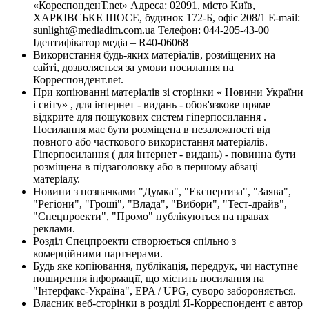
«КореспонденТ.net» Адреса: 02091, місто Київ,
ХАРКІВСЬКЕ ШОСЕ, будинок 172-Б, офіс 208/1 E-mail:
sunlight@mediadim.com.ua
Телефон: 044-205-43-00
Ідентифікатор медіа – R40-06068
Використання будь-яких матеріалів, розміщених на
сайті, дозволяється за умови посилання на
Корреспондент.net.
При копіюванні матеріалів зі сторінки « Новини України
і світу» , для інтернет - видань - обов'язкове пряме
відкрите для пошукових систем гіперпосилання .
Посилання має бути розміщена в незалежності від
повного або часткового використання матеріалів.
Гіперпосилання ( для інтернет - видань) - повинна бути
розміщена в підзаголовку або в першому абзаці
матеріалу.
Новини з позначками "Думка", "Експертиза", "Заява",
"Регіони", "Гроші", "Влада", "Вибори", "Тест-драйв",
"Спецпроекти", "Промо" публікуються на правах
реклами.
Розділ Спецпроекти створюється спільно з
комерційними партнерами.
Будь яке копіювання, публікація, передрук, чи наступне
поширення інформації, що містить посилання на
"Інтерфакс-Україна", EPA / UPG, суворо забороняється.
Власник веб-сторінки в розділі Я-Корреспондент є автор