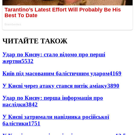
ЧИТАЙТЕ ТАКОЖ
Удар по Києву: стало відомо про перші
жертви
5532
Київ під масованим балістичним ударом
4169
У Києві через атаку стався витік аміаку
3890
Удар по Києву: перша інформація про
наслідки
3842
У Києві затримали навідника російської
балістики
1751