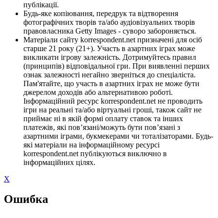
публікації.
Будь-яке копіювання, передрук та відтворення
фотографічних творів та/або аудіовізуальних творів
правовласника Getty Images - суворо забороняється.
Матеріали сайту korrespondent.net призначені для осіб
старше 21 року (21+). Участь в азартних іграх може
викликати ігрову залежність. Дотримуйтесь правил
(принципів) відповідальної гри. При виявленні перших
ознак залежності негайно зверніться до спеціаліста.
Пам'ятайте, що участь в азартних іграх не може бути
джерелом доходів або альтернативою роботі.
Інформаційний ресурс korrespondent.net не проводить
ігри на реальні та/або віртуальні гроші, також сайт не
приймає ні в якій формі оплату ставок та інших
платежів, які пов’язані/можуть бути пов’язані з
азартними іграми, букмекерами чи тоталізаторами. Будь-
які матеріали на інформаційному ресурсі
korrespondent.net публікуються виключно в
інформаційних цілях.
X
Ошибка