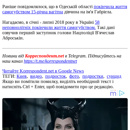
Раніше повідомлялося, що в Одеській області
покінчила життя
самогубством 15-річна вагітна
дівчина на ім'я Габріела.
Нагадаємо, в січні - липні 2018 року в Україні
58
неповнолітніх покінчили життя самогубством.
Такі дані
озвучив перший заступник голови Нацполіції В'ячеслав
Аброськін.
Новини від
Корреспондент.net
в Telegram. Підписуйтесь на
наш канал
https://t.me/korrespondentnet
Читайте Korrespondent.net в Google News
ТЕГИ:
Киев
,
видео
,
подросток
,
фото
,
подростки
,
суицид
Якщо ви помітили помилку, виділіть необхідний текст і
натисніть Ctrl + Enter, щоб повідомити про це редакцію.