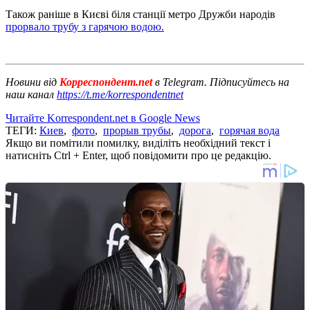
Також раніше в Києві біля станції метро Дружби народів
прорвало трубу з гарячою водою.
Новини від
Корреспондент.net
в Telegram. Підписуйтесь на
наш канал
https://t.me/korrespondentnet
Читайте Korrespondent.net в Google News
ТЕГИ:
Киев
,
фото
,
прорыв трубы
,
дорога
,
горячая вода
Якщо ви помітили помилку, виділіть необхідний текст і
натисніть Ctrl + Enter, щоб повідомити про це редакцію.