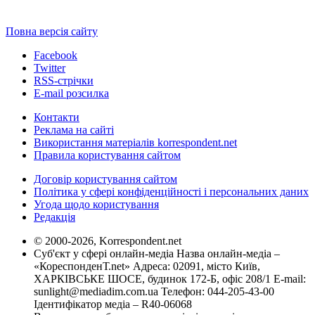
Повна версія сайту
Facebook
Twitter
RSS-стрічки
E-mail розсилка
Контакти
Реклама на сайті
Використання матеріалів korrespondent.net
Правила користування сайтом
Договір користування сайтом
Політика у сфері конфіденційності і персональних даних
Угода щодо користування
Редакція
© 2000-2026, Korrespondent.net
Суб'єкт у сфері онлайн-медіа Назва онлайн-медіа –
«КореспонденТ.net» Адреса: 02091, місто Київ,
ХАРКІВСЬКЕ ШОСЕ, будинок 172-Б, офіс 208/1 E-mail:
sunlight@mediadim.com.ua
Телефон: 044-205-43-00
Ідентифікатор медіа – R40-06068