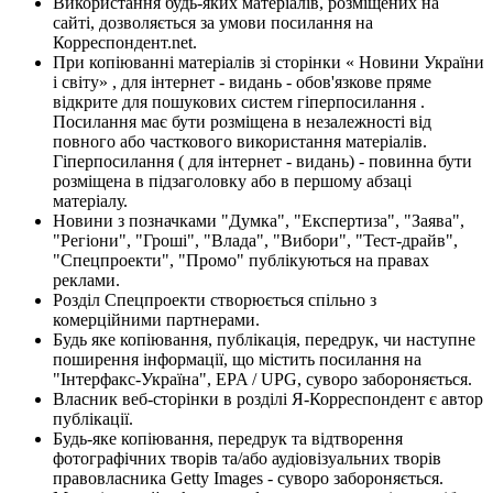
Використання будь-яких матеріалів, розміщених на
сайті, дозволяється за умови посилання на
Корреспондент.net.
При копіюванні матеріалів зі сторінки « Новини України
і світу» , для інтернет - видань - обов'язкове пряме
відкрите для пошукових систем гіперпосилання .
Посилання має бути розміщена в незалежності від
повного або часткового використання матеріалів.
Гіперпосилання ( для інтернет - видань) - повинна бути
розміщена в підзаголовку або в першому абзаці
матеріалу.
Новини з позначками "Думка", "Експертиза", "Заява",
"Регіони", "Гроші", "Влада", "Вибори", "Тест-драйв",
"Спецпроекти", "Промо" публікуються на правах
реклами.
Розділ Спецпроекти створюється спільно з
комерційними партнерами.
Будь яке копіювання, публікація, передрук, чи наступне
поширення інформації, що містить посилання на
"Інтерфакс-Україна", EPA / UPG, суворо забороняється.
Власник веб-сторінки в розділі Я-Корреспондент є автор
публікації.
Будь-яке копіювання, передрук та відтворення
фотографічних творів та/або аудіовізуальних творів
правовласника Getty Images - суворо забороняється.