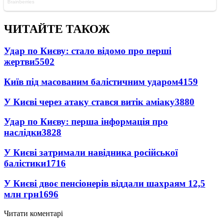
ЧИТАЙТЕ ТАКОЖ
Удар по Києву: стало відомо про перші
жертви
5502
Київ під масованим балістичним ударом
4159
У Києві через атаку стався витік аміаку
3880
Удар по Києву: перша інформація про
наслідки
3828
У Києві затримали навідника російської
балістики
1716
У Києві двоє пенсіонерів віддали шахраям 12,5
млн грн
1696
Читати коментарі