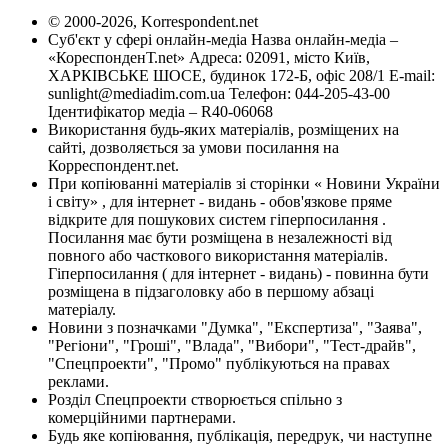
© 2000-2026, Korrespondent.net
Суб'єкт у сфері онлайн-медіа Назва онлайн-медіа –
«КореспонденТ.net» Адреса: 02091, місто Київ,
ХАРКІВСЬКЕ ШОСЕ, будинок 172-Б, офіс 208/1 E-mail:
sunlight@mediadim.com.ua
Телефон: 044-205-43-00
Ідентифікатор медіа – R40-06068
Використання будь-яких матеріалів, розміщених на
сайті, дозволяється за умови посилання на
Корреспондент.net.
При копіюванні матеріалів зі сторінки « Новини України
і світу» , для інтернет - видань - обов'язкове пряме
відкрите для пошукових систем гіперпосилання .
Посилання має бути розміщена в незалежності від
повного або часткового використання матеріалів.
Гіперпосилання ( для інтернет - видань) - повинна бути
розміщена в підзаголовку або в першому абзаці
матеріалу.
Новини з позначками "Думка", "Експертиза", "Заява",
"Регіони", "Гроші", "Влада", "Вибори", "Тест-драйв",
"Спецпроекти", "Промо" публікуються на правах
реклами.
Розділ Спецпроекти створюється спільно з
комерційними партнерами.
Будь яке копіювання, публікація, передрук, чи наступне