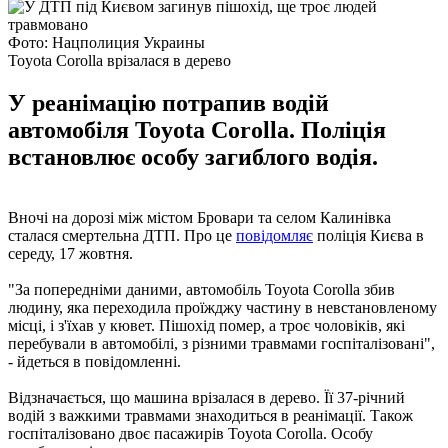
Фото: Нацполиция Украины
Toyota Corolla врізалася в дерево
У реанімацію потрапив водій
автомобіля Toyota Corolla. Поліція
встановлює особу загиблого водія.
Вночі на дорозі між містом Бровари та селом Калинівка
сталася смертельна ДТП. Про це
повідомляє
поліція Києва в
середу, 17 жовтня.
"За попередніми даними, автомобіль Toyota Corolla збив
людину, яка переходила проїжджу частину в невстановленому
місці, і з'їхав у кювет. Пішохід помер, а троє чоловіків, які
перебували в автомобілі, з різними травмами госпіталізовані",
- йдеться в повідомленні.
Відзначається, що машина врізалася в дерево. Її 37-річний
водій з важкими травмами знаходиться в реанімації. Також
госпіталізовано двоє пасажирів Toyota Corolla. Особу