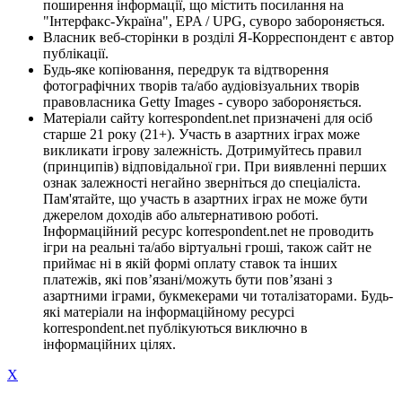
поширення інформації, що містить посилання на
"Інтерфакс-Україна", EPA / UPG, суворо забороняється.
Власник веб-сторінки в розділі Я-Корреспондент є автор
публікації.
Будь-яке копіювання, передрук та відтворення
фотографічних творів та/або аудіовізуальних творів
правовласника Getty Images - суворо забороняється.
Матеріали сайту korrespondent.net призначені для осіб
старше 21 року (21+). Участь в азартних іграх може
викликати ігрову залежність. Дотримуйтесь правил
(принципів) відповідальної гри. При виявленні перших
ознак залежності негайно зверніться до спеціаліста.
Пам'ятайте, що участь в азартних іграх не може бути
джерелом доходів або альтернативою роботі.
Інформаційний ресурс korrespondent.net не проводить
ігри на реальні та/або віртуальні гроші, також сайт не
приймає ні в якій формі оплату ставок та інших
платежів, які пов’язані/можуть бути пов’язані з
азартними іграми, букмекерами чи тоталізаторами. Будь-
які матеріали на інформаційному ресурсі
korrespondent.net публікуються виключно в
інформаційних цілях.
X