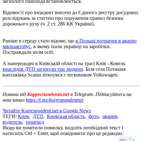
загиблого пішохода встановлюється.
Відомості про інцидент внесені до Єдиного реєстру досудових
розслідувань за статтею про порушення правил безпеки
дорожнього руху (ч. 2 ст. 286 КК України).
Раніше в середу стало відомо, що
в Польщі потрапив в аварію
мікроавтобус
, в якому їхали українці на заробітки.
Постраждали вісім осіб.
А напередодні в Київській області на трасі Київ - Ковель
внаслідок ДТП загинули три людини
. Біля села Поташня
вантажівка Scania зіткнувся з легковиком Volkswagen.
Новини від
Корреспондент.net
в Telegram. Підписуйтесь на
наш канал
https://t.me/korrespondentnet
Читайте Korrespondent.net в Google News
ТЕГИ:
Киев
,
ДТП
,
Киевская область
,
фото
,
авария
,
водитель
,
пешеход
Якщо ви помітили помилку, виділіть необхідний текст і
натисніть Ctrl + Enter, щоб повідомити про це редакцію.