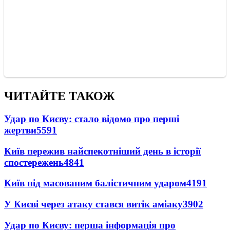
ЧИТАЙТЕ ТАКОЖ
Удар по Києву: стало відомо про перші
жертви
5591
Київ пережив найспекотніший день в історії
спостережень
4841
Київ під масованим балістичним ударом
4191
У Києві через атаку стався витік аміаку
3902
Удар по Києву: перша інформація про