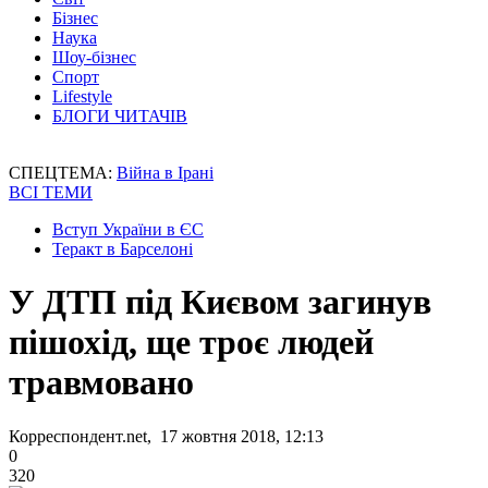
Бізнес
Наука
Шоу-бізнес
Спорт
Lifestyle
БЛОГИ ЧИТАЧІВ
СПЕЦТЕМА:
Війна в Ірані
ВСІ ТЕМИ
Вступ України в ЄС
Теракт в Барселоні
У ДТП під Києвом загинув
пішохід, ще троє людей
травмовано
Корреспондент.net, 17 жовтня 2018, 12:13
0
320