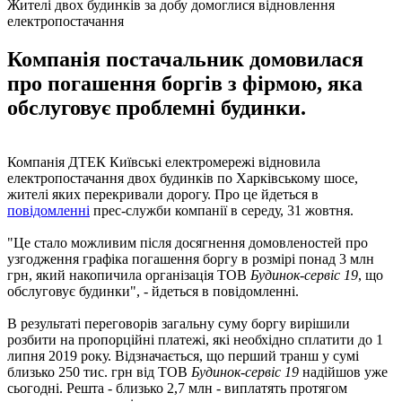
Жителі двох будинків за добу домоглися відновлення
електропостачання
Компанія постачальник домовилася
про погашення боргів з фірмою, яка
обслуговує проблемні будинки.
Компанія ДТЕК Київські електромережі відновила
електропостачання двох будинків по Харківському шосе,
жителі яких перекривали дорогу. Про це йдеться в
повідомленні
прес-служби компанії в середу, 31 жовтня.
"Це стало можливим після досягнення домовленостей про
узгодження графіка погашення боргу в розмірі понад 3 млн
грн, який накопичила організація ТОВ
Будинок-сервіс 19
, що
обслуговує будинки", - йдеться в повідомленні.
В результаті переговорів загальну суму боргу вирішили
розбити на пропорційні платежі, які необхідно сплатити до 1
липня 2019 року. Відзначається, що перший транш у сумі
близько 250 тис. грн від ТОВ
Будинок-сервіс 19
надійшов уже
сьогодні. Решта - близько 2,7 млн ​​- виплатять протягом