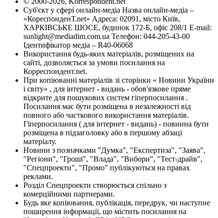
© 2000-2026, Korrespondent.net
Суб'єкт у сфері онлайн-медіа Назва онлайн-медіа –
«КореспонденТ.net» Адреса: 02091, місто Київ,
ХАРКІВСЬКЕ ШОСЕ, будинок 172-Б, офіс 208/1 E-mail:
sunlight@mediadim.com.ua
Телефон: 044-205-43-00
Ідентифікатор медіа – R40-06068
Використання будь-яких матеріалів, розміщених на
сайті, дозволяється за умови посилання на
Корреспондент.net.
При копіюванні матеріалів зі сторінки « Новини України
і світу» , для інтернет - видань - обов'язкове пряме
відкрите для пошукових систем гіперпосилання .
Посилання має бути розміщена в незалежності від
повного або часткового використання матеріалів.
Гіперпосилання ( для інтернет - видань) - повинна бути
розміщена в підзаголовку або в першому абзаці
матеріалу.
Новини з позначками "Думка", "Експертиза", "Заява",
"Регіони", "Гроші", "Влада", "Вибори", "Тест-драйв",
"Спецпроекти", "Промо" публікуються на правах
реклами.
Розділ Спецпроекти створюється спільно з
комерційними партнерами.
Будь яке копіювання, публікація, передрук, чи наступне
поширення інформації, що містить посилання на