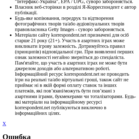
"Інтерфакс-Україна", EPA / UPG, суворо забороняється.
Власник веб-сторінки в розділі Я-Корреспондент є автор
публікації.
Будь-яке копіювання, передрук та відтворення
фотографічних творів та/або аудіовізуальних творів
правовласника Getty Images - суворо забороняється.
Матеріали сайту korrespondent.net призначені для осіб
старше 21 року (21+). Участь в азартних іграх може
викликати ігрову залежність. Дотримуйтесь правил
(принципів) відповідальної гри. При виявленні перших
ознак залежності негайно зверніться до спеціаліста.
Пам'ятайте, що участь в азартних іграх не може бути
джерелом доходів або альтернативою роботі.
Інформаційний ресурс korrespondent.net не проводить
ігри на реальні та/або віртуальні гроші, також сайт не
приймає ні в якій формі оплату ставок та інших
платежів, які пов’язані/можуть бути пов’язані з
азартними іграми, букмекерами чи тоталізаторами. Будь-
які матеріали на інформаційному ресурсі
korrespondent.net публікуються виключно в
інформаційних цілях.
X
Ошибка