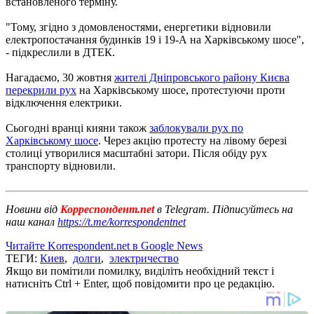
встановленого терміну.
"Тому, згідно з домовленостями, енергетики відновили
електропостачання будинків 19 і 19-А на Харківському шосе",
- підкреслили в ДТЕК.
Нагадаємо, 30 жовтня
жителі Дніпровського району Києва
перекрили рух
на Харківському шосе, протестуючи проти
відключення електрики.
Сьогодні вранці кияни також
заблокували рух по
Харківському шосе
. Через акцію протесту на лівому березі
столиці утворилися масштабні затори. Після обіду рух
транспорту відновили.
Новини від
Корреспондент.net
в Telegram. Підписуйтесь на
наш канал
https://t.me/korrespondentnet
Читайте Korrespondent.net в Google News
ТЕГИ:
Киев
,
долги
,
электричество
Якщо ви помітили помилку, виділіть необхідний текст і
натисніть Ctrl + Enter, щоб повідомити про це редакцію.