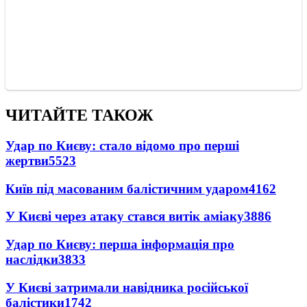
ЧИТАЙТЕ ТАКОЖ
Удар по Києву: стало відомо про перші
жертви
5523
Київ під масованим балістичним ударом
4162
У Києві через атаку стався витік аміаку
3886
Удар по Києву: перша інформація про
наслідки
3833
У Києві затримали навідника російської
балістики
1742