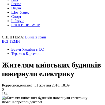
Бізнес
Наука
Шоу-бізнес
Спорт
Lifestyle
БЛОГИ ЧИТАЧІВ
СПЕЦТЕМА:
Війна в Ірані
ВСІ ТЕМИ
Вступ України в ЄС
Теракт в Барселоні
Жителям київських будинків
повернули електрику
Корреспондент.net, 31 жовтня 2018, 18:39
0
184
Фото: Корреспондент.net