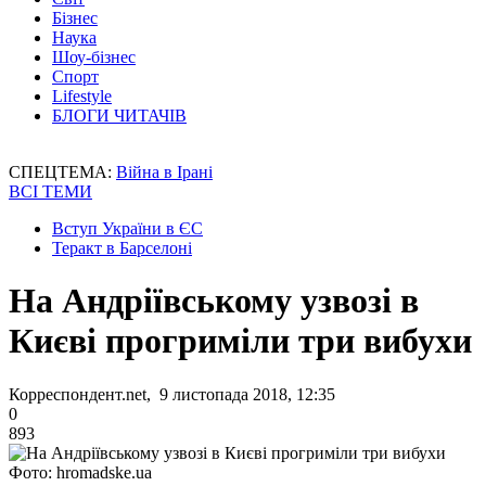
Бізнес
Наука
Шоу-бізнес
Спорт
Lifestyle
БЛОГИ ЧИТАЧІВ
СПЕЦТЕМА:
Війна в Ірані
ВСІ ТЕМИ
Вступ України в ЄС
Теракт в Барселоні
На Андріївському узвозі в
Києві прогриміли три вибухи
Корреспондент.net, 9 листопада 2018, 12:35
0
893
Фото: hromadske.ua