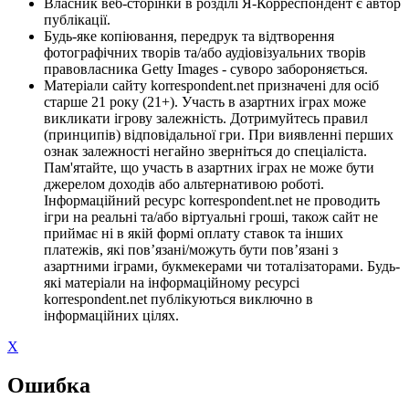
Власник веб-сторінки в розділі Я-Корреспондент є автор
публікації.
Будь-яке копіювання, передрук та відтворення
фотографічних творів та/або аудіовізуальних творів
правовласника Getty Images - суворо забороняється.
Матеріали сайту korrespondent.net призначені для осіб
старше 21 року (21+). Участь в азартних іграх може
викликати ігрову залежність. Дотримуйтесь правил
(принципів) відповідальної гри. При виявленні перших
ознак залежності негайно зверніться до спеціаліста.
Пам'ятайте, що участь в азартних іграх не може бути
джерелом доходів або альтернативою роботі.
Інформаційний ресурс korrespondent.net не проводить
ігри на реальні та/або віртуальні гроші, також сайт не
приймає ні в якій формі оплату ставок та інших
платежів, які пов’язані/можуть бути пов’язані з
азартними іграми, букмекерами чи тоталізаторами. Будь-
які матеріали на інформаційному ресурсі
korrespondent.net публікуються виключно в
інформаційних цілях.
X
Ошибка