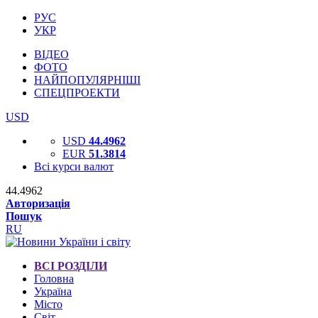
РУС
УКР
ВІДЕО
ФОТО
НАЙПОПУЛЯРНІШІ
СПЕЦПРОЕКТИ
USD
USD
44.4962
EUR
51.3814
Всі курси валют
44.4962
Авторизація
Пошук
RU
ВСІ РОЗДІЛИ
Головна
Україна
Місто
Світ