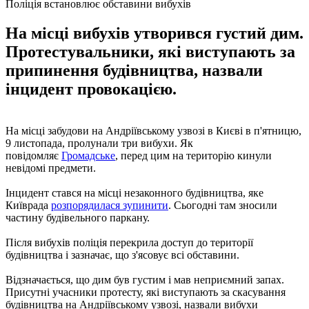
Поліція встановлює обставини вибухів
На місці вибухів утворився густий дим.
Протестувальники, які виступають за
припинення будівництва, назвали
інцидент провокацією.
На місці забудови на Андріївському узвозі в Києві в п'ятницю,
9 листопада, пролунали три вибухи. Як
повідомляє
Громадське
, перед цим на територію кинули
невідомі предмети.
Інцидент стався на місці незаконного будівництва, яке
Київрада
розпорядилася зупинити
. Сьогодні там зносили
частину будівельного паркану.
Після вибухів поліція перекрила доступ до території
будівництва і зазначає, що з'ясовує всі обставини.
Відзначається, що дим був густим і мав неприємний запах.
Присутні учасники протесту, які виступають за скасування
будівництва на Андріївському узвозі, назвали вибухи