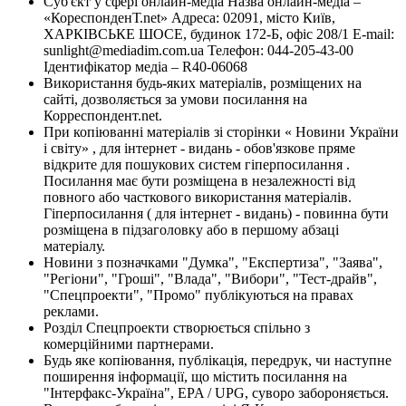
Суб'єкт у сфері онлайн-медіа Назва онлайн-медіа –
«КореспонденТ.net» Адреса: 02091, місто Київ,
ХАРКІВСЬКЕ ШОСЕ, будинок 172-Б, офіс 208/1 E-mail:
sunlight@mediadim.com.ua
Телефон: 044-205-43-00
Ідентифікатор медіа – R40-06068
Використання будь-яких матеріалів, розміщених на
сайті, дозволяється за умови посилання на
Корреспондент.net.
При копіюванні матеріалів зі сторінки « Новини України
і світу» , для інтернет - видань - обов'язкове пряме
відкрите для пошукових систем гіперпосилання .
Посилання має бути розміщена в незалежності від
повного або часткового використання матеріалів.
Гіперпосилання ( для інтернет - видань) - повинна бути
розміщена в підзаголовку або в першому абзаці
матеріалу.
Новини з позначками "Думка", "Експертиза", "Заява",
"Регіони", "Гроші", "Влада", "Вибори", "Тест-драйв",
"Спецпроекти", "Промо" публікуються на правах
реклами.
Розділ Спецпроекти створюється спільно з
комерційними партнерами.
Будь яке копіювання, публікація, передрук, чи наступне
поширення інформації, що містить посилання на
"Інтерфакс-Україна", EPA / UPG, суворо забороняється.