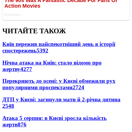
ЧИТАЙТЕ ТАКОЖ
Київ пережив найспекотніший день в історії
спостережень
5392
Нічна атака на Київ: стало відомо про
жертву
4277
Перекриють до осені: у Києві обмежили рух
популярними проспектами
2724
ДТП у Києві: загинули мати й 2-річна дитина
2548
Атака 5 серпня: в Києві зросла кількість
жертв
876