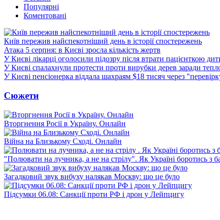
Популярні
Коментовані
Київ пережив найспекотніший день в історії спостережень
Атака 5 серпня: в Києві зросла кількість жертв
У Києві лікарці оголосили підозру після втрати пацієнткою ди
У Києві спалахнули протести проти вирубки дерев заради тепл
У Києві пенсіонерка віддала шахраям $18 тисяч через "перевір
Сюжети
Вторгнення Росії в Україну. Онлайн
Війна на Близькому Сході. Онлайн
"Полювати на лучника, а не на стрілу". Як Україні боротись з 
Загадковий звук вибуху налякав Москву: що це було
Підсумки 06.08: Санкції проти РФ і дрон у Лейпцигу