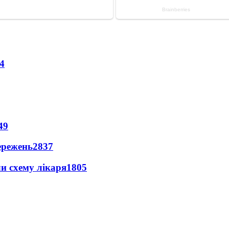
4
49
ережень
2837
ли схему лікаря
1805