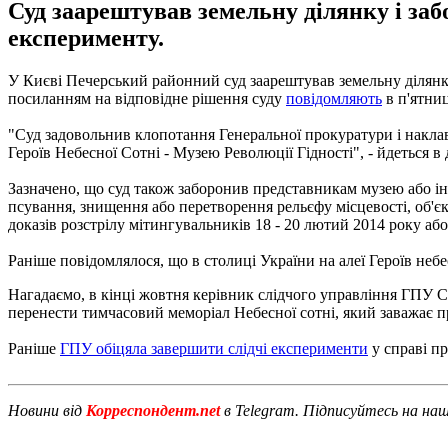
Суд заарештував земельну ділянку і заб
експерименту.
У Києві Печерський районний суд заарештував земельну ділянку 
посиланням на відповідне рішення суду
повідомляють
в п'ятниц
"Суд задовольнив клопотання Генеральної прокуратури і наклав
Героїв Небесної Сотні - Музею Революції Гідності", - йдеться в
Зазначено, що суд також заборонив представникам музею або і
псування, знищення або перетворення рельєфу місцевості, об'єк
доказів розстрілу мітингувальників 18 - 20 лютий 2014 року аб
Раніше повідомлялося, що в столиці України на алеї Героїв неб
Нагадаємо, в кінці жовтня керівник слідчого управління ГПУ С
перенести тимчасовий меморіал Небесної сотні, який заважає 
Раніше
ГПУ обіцяла завершити слідчі експерименти
у справі пр
Новини від
Корреспондент.net
в Telegram. Підписуйтесь на на