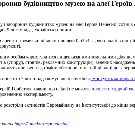
оронив будівництво музею на алеї Героїв 
і заборонив будівництво музею на алеї Героїв Небесної сотні в 
ю, 9 листопада, Українські новини.
 арешт на земельні ділянки площею 0,5353 га, які надані в пос
 документі.
ншим особам користуватися вищевказаними земельними ділянками,
тів (споруд, стовпів, рекламних конструкцій), зелених насаджень
о можуть призвести до зміни обстановки на цій ділянці до заверш
есної сотні 7 листопада комунальні служби
демонтують меморіал 
ергій Горбатюк заявив, що слідчі не можуть
провести слідчий екс
проведенню експерименту.
о розстріли активістів Євромайдану на Інститутській до кінця ве
ш канал
https://t.me/korrespondentnet