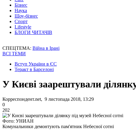
Бізнес
Наука
Шоу-бізнес
Спорт
Lifestyle
БЛОГИ ЧИТАЧІВ
СПЕЦТЕМА:
Війна в Ірані
ВСІ ТЕМИ
Вступ України в ЄС
Теракт в Барселоні
У Києві заарештували ділянку 
Корреспондент.net, 9 листопада 2018, 13:29
0
202
Фото: УНИАН
Комунальники демонтують пам'ятник Небесної сотні