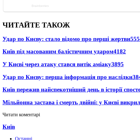
ЧИТАЙТЕ ТАКОЖ
Удар по Києву: стало відомо про перші жертви
555
Київ під масованим балістичним ударом
4182
У Києві через атаку стався витік аміаку
3895
Удар по Києву: перша інформація про наслідки
38
Київ пережив найспекотніший день в історії спост
Мільйонна застава і смерть двійні: у Києві викри
Читати коментарі
Київ
Останні