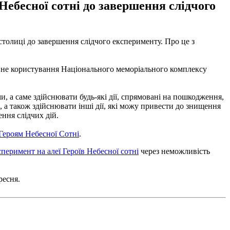
Небесної сотні до завершення слідчого
столиці до завершення слідчого експерименту. Про це з
тійне користування Національного меморіального комплексу
 а саме здійснювати будь-які дії, спрямовані на пошкодження,
, а також здійснювати інші дії, які можу привести до знищення
ення слідчих дій.
Героям Небесної Сотні
.
перимент на алеї Героїв Небесної сотні
через неможливість
ресня.