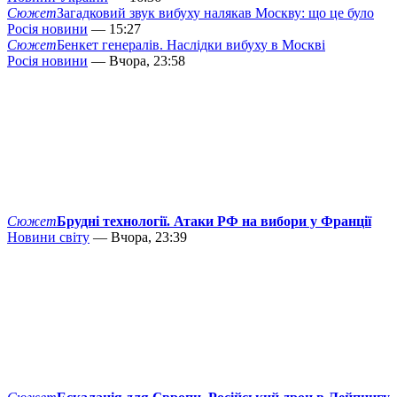
Сюжет
Загадковий звук вибуху налякав Москву: що це було
Росія новини
— 15:27
Сюжет
Бенкет генералів. Наслідки вибуху в Москві
Росія новини
— Вчора, 23:58
Сюжет
Брудні технології. Атаки РФ на вибори у Франції
Новини світу
— Вчора, 23:39