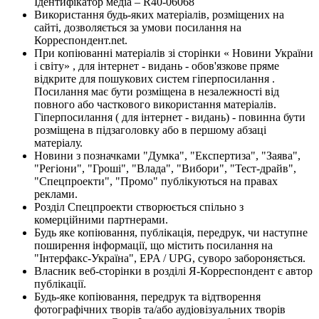
Ідентифікатор медіа – R40-06068
Використання будь-яких матеріалів, розміщених на
сайті, дозволяється за умови посилання на
Корреспондент.net.
При копіюванні матеріалів зі сторінки « Новини України
і світу» , для інтернет - видань - обов'язкове пряме
відкрите для пошукових систем гіперпосилання .
Посилання має бути розміщена в незалежності від
повного або часткового використання матеріалів.
Гіперпосилання ( для інтернет - видань) - повинна бути
розміщена в підзаголовку або в першому абзаці
матеріалу.
Новини з позначками "Думка", "Експертиза", "Заява",
"Регіони", "Гроші", "Влада", "Вибори", "Тест-драйв",
"Спецпроекти", "Промо" публікуються на правах
реклами.
Розділ Спецпроекти створюється спільно з
комерційними партнерами.
Будь яке копіювання, публікація, передрук, чи наступне
поширення інформації, що містить посилання на
"Інтерфакс-Україна", EPA / UPG, суворо забороняється.
Власник веб-сторінки в розділі Я-Корреспондент є автор
публікації.
Будь-яке копіювання, передрук та відтворення
фотографічних творів та/або аудіовізуальних творів