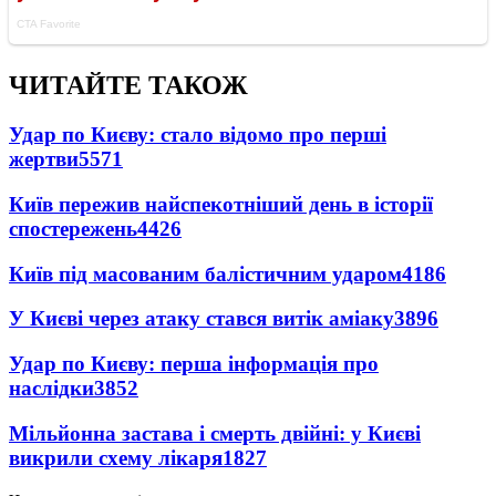
ЧИТАЙТЕ ТАКОЖ
Удар по Києву: стало відомо про перші
жертви
5571
Київ пережив найспекотніший день в історії
спостережень
4426
Київ під масованим балістичним ударом
4186
У Києві через атаку стався витік аміаку
3896
Удар по Києву: перша інформація про
наслідки
3852
Мільйонна застава і смерть двійні: у Києві
викрили схему лікаря
1827