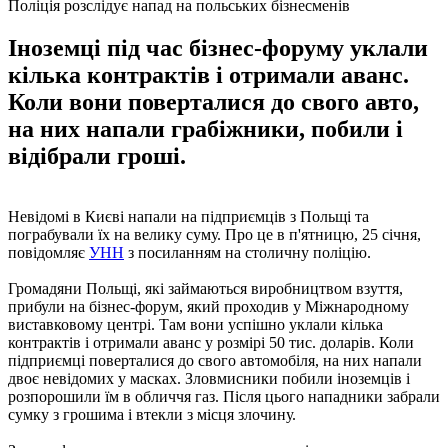
Поліція розслідує напад на польських бізнесменів
Іноземці під час бізнес-форуму уклали
кілька контрактів і отримали аванс.
Коли вони поверталися до свого авто,
на них напали грабіжники, побили і
відібрали гроші.
Невідомі в Києві напали на підприємців з Польщі та
пограбували їх на велику суму. Про це в п'ятницю, 25 січня,
повідомляє
УНН
з посиланням на столичну поліцію.
Громадяни Польщі, які займаються виробництвом взуття,
прибули на бізнес-форум, який проходив у Міжнародному
виставковому центрі. Там вони успішно уклали кілька
контрактів і отримали аванс у розмірі 50 тис. доларів. Коли
підприємці поверталися до свого автомобіля, на них напали
двоє невідомих у масках. Зловмисники побили іноземців і
розпорошили їм в обличчя газ. Після цього нападники забрали
сумку з грошима і втекли з місця злочину.