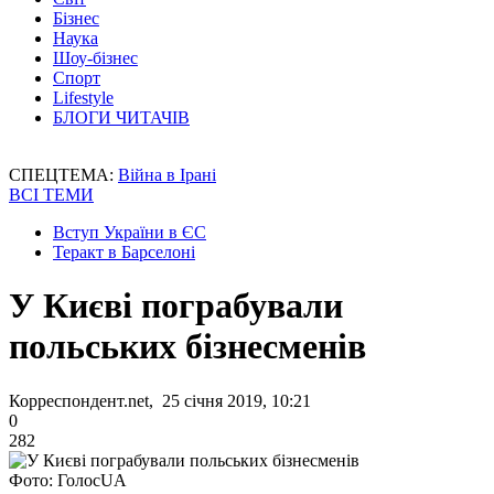
Бізнес
Наука
Шоу-бізнес
Спорт
Lifestyle
БЛОГИ ЧИТАЧІВ
СПЕЦТЕМА:
Війна в Ірані
ВСІ ТЕМИ
Вступ України в ЄС
Теракт в Барселоні
У Києві пограбували
польських бізнесменів
Корреспондент.net, 25 січня 2019, 10:21
0
282
Фото: ГолосUA