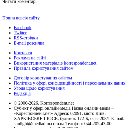
Читати коментарі
Повна версія сайту
Facebook
Twitter
RSS-стрічки
E-mail розсилка
Контакти
Реклама на сайті
Використання матеріалів korrespondent.net
Правила користування сайтом
Договір користування сайтом
Політика у сфері конфіденційності і персональних даних
Угода щодо користування
Редакція
© 2000-2026, Korrespondent.net
Суб'єкт у сфері онлайн-медіа Назва онлайн-медіа –
«КореспонденТ.net» Адреса: 02091, місто Київ,
ХАРКІВСЬКЕ ШОСЕ, будинок 172-Б, офіс 208/1 E-mail:
sunlight@mediadim.com.ua
Телефон: 044-205-43-00