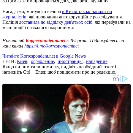
За цим фактом проводиться досудове розслідування.
Нагадаємо, минулого вечора
в Києві також напали на
журналістів,
які проводили антикорупційне розслідування.
Поліція
доставила до відділку дев'ятьох осіб
, які перебували на
місці події і назвалися охоронцями.
Новини від
Корреспондент.net
в Telegram. Підписуйтесь на
наш канал
https://t.me/korrespondentnet
Читайте Korrespondent.net в Google News
ТЕГИ:
Киев
,
ограбление
,
иностранцы
,
нападение
Якщо ви помітили помилку, виділіть необхідний текст і
натисніть Ctrl + Enter, щоб повідомити про це редакцію.