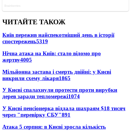
ЧИТАЙТЕ ТАКОЖ
Київ пережив найспекотніший день в історії
спостережень
5319
Нічна атака на Київ: стало відомо про
жертву
4005
Мільйонна застава і смерть двійні: у Києві
викрили схему лікаря
1865
У Києві спалахнули протести проти вирубки
дерев заради тепломережі
1074
У Києві пенсіонерка віддала шахраям $18 тисяч
через "перевірку СБУ"
891
Атака 5 серпня: в Києві зросла кількість