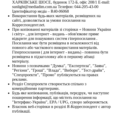
ХАРКІВСЬКЕ ШОСЕ, будинок 172-Б, офіс 208/1 E-mail:
sunlight@mediadim.com.ua
Телефон: 044-205-43-00
Ідентифікатор медіа – R40-06068
Використання будь-яких матеріалів, розміщених на
сайті, дозволяється за умови посилання на
Корреспондент.net.
При копіюванні матеріалів зі сторінки « Новини України
і світу» , для інтернет - видань - обов'язкове пряме
відкрите для пошукових систем гіперпосилання .
Посилання має бути розміщена в незалежності від
повного або часткового використання матеріалів.
Гіперпосилання ( для інтернет - видань) - повинна бути
розміщена в підзаголовку або в першому абзаці
матеріалу.
Новини з позначками "Думка", "Експертиза", "Заява",
"Регіони", "Гроші", "Влада", "Вибори", "Тест-драйв",
"Спецпроекти", "Промо" публікуються на правах
реклами.
Розділ Спецпроекти створюється спільно з
комерційними партнерами.
Будь яке копіювання, публікація, передрук, чи наступне
поширення інформації, що містить посилання на
"Інтерфакс-Україна", EPA / UPG, суворо забороняється.
Власник веб-сторінки в розділі Я-Корреспондент є автор
публікації.