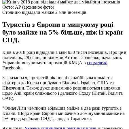
Фото: АР (архивное фото)
Столицю відвідали майже 2 млн іноземців
Туристів з Європи в минулому році
було майже на 5% більше, ніж із країн
СНД.
Київ в 2018 році відвідали 1 млн 930 тисяч іноземців. Про це в
понеділок, 28 січня, повідомив Антон Тараненко, начальник
Управління туризму та промоцій КМДА в
соцмережі
Facebook.
Зазначається, що третій рік поспіль найбільша кількість
візитерів до Києва прибуває з Білорусі, Ізраїлю, США та
Німеччини. Також дуже динамічно розвиваються напрямки
щодо Азії, країн ближнього і далекого Сходу (Китай, Індія та
ОАЕ).
"Фінал Ліги чемпіонів збільшив майже в два рази турпотік з
Іспанії. Щодо країн Європи ми бачимо домінування майже на
5% перед країнами СНД", - додав Тараненко.
Як відомо,
Україна опинилася в рейтингу країн
із середньою