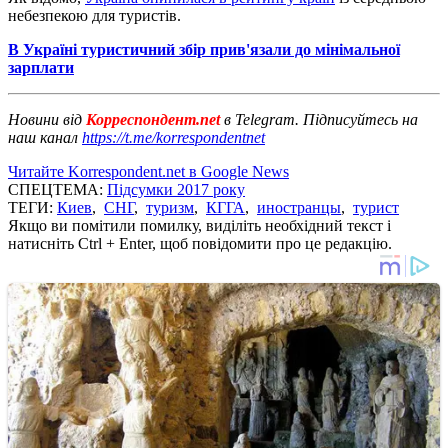
небезпекою для туристів.
В Україні туристичний збір прив'язали до мінімальної
зарплати
Новини від
Корреспондент.net
в Telegram. Підписуйтесь на
наш канал
https://t.me/korrespondentnet
Читайте Korrespondent.net в Google News
СПЕЦТЕМА:
Підсумки 2017 року
ТЕГИ:
Киев
,
СНГ
,
туризм
,
КГГА
,
иностранцы
,
турист
Якщо ви помітили помилку, виділіть необхідний текст і
натисніть Ctrl + Enter, щоб повідомити про це редакцію.