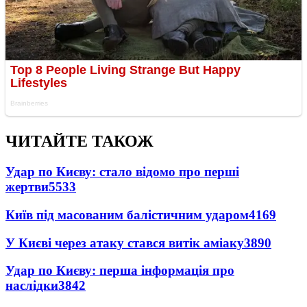
ЧИТАЙТЕ ТАКОЖ
Удар по Києву: стало відомо про перші
жертви
5533
Київ під масованим балістичним ударом
4169
У Києві через атаку стався витік аміаку
3890
Удар по Києву: перша інформація про
наслідки
3842