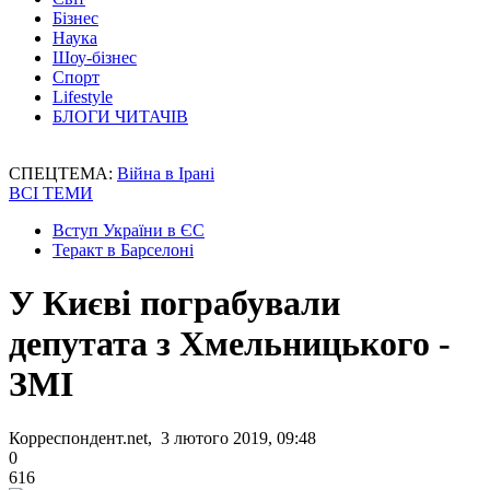
Бізнес
Наука
Шоу-бізнес
Спорт
Lifestyle
БЛОГИ ЧИТАЧІВ
СПЕЦТЕМА:
Війна в Ірані
ВСІ ТЕМИ
Вступ України в ЄС
Теракт в Барселоні
У Києві пограбували
депутата з Хмельницького -
ЗМІ
Корреспондент.net, 3 лютого 2019, 09:48
0
616