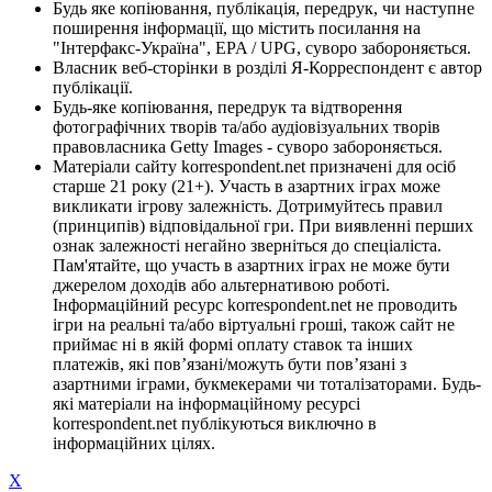
Будь яке копіювання, публікація, передрук, чи наступне
поширення інформації, що містить посилання на
"Інтерфакс-Україна", EPA / UPG, суворо забороняється.
Власник веб-сторінки в розділі Я-Корреспондент є автор
публікації.
Будь-яке копіювання, передрук та відтворення
фотографічних творів та/або аудіовізуальних творів
правовласника Getty Images - суворо забороняється.
Матеріали сайту korrespondent.net призначені для осіб
старше 21 року (21+). Участь в азартних іграх може
викликати ігрову залежність. Дотримуйтесь правил
(принципів) відповідальної гри. При виявленні перших
ознак залежності негайно зверніться до спеціаліста.
Пам'ятайте, що участь в азартних іграх не може бути
джерелом доходів або альтернативою роботі.
Інформаційний ресурс korrespondent.net не проводить
ігри на реальні та/або віртуальні гроші, також сайт не
приймає ні в якій формі оплату ставок та інших
платежів, які пов’язані/можуть бути пов’язані з
азартними іграми, букмекерами чи тоталізаторами. Будь-
які матеріали на інформаційному ресурсі
korrespondent.net публікуються виключно в
інформаційних цілях.
X