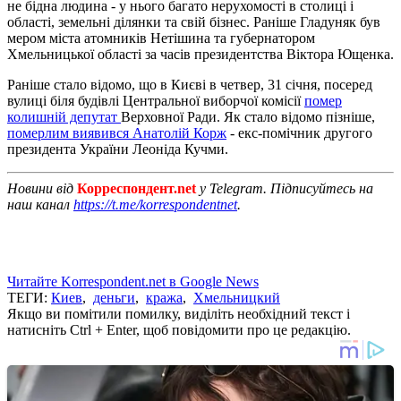
не бідна людина - у нього багато нерухомості в столиці і
області, земельні ділянки та свій бізнес. Раніше Гладуняк був
мером міста атомників Нетішина та губернатором
Хмельницької області за часів президентства Віктора Ющенка.
Раніше стало відомо, що в Києві в четвер, 31 січня, посеред
вулиці біля будівлі Центральної виборчої комісії
помер
колишній депутат
Верховної Ради. Як стало відомо пізніше,
померлим виявився Анатолій Корж
- екс-помічник другого
президента України Леоніда Кучми.
Новини від
Корреспондент.net
у Telegram. Підписуйтесь на
наш канал
https://t.me/korrespondentnet
.
Читайте Korrespondent.net в Google News
ТЕГИ:
Киев
,
деньги
,
кража
,
Хмельницкий
Якщо ви помітили помилку, виділіть необхідний текст і
натисніть Ctrl + Enter, щоб повідомити про це редакцію.