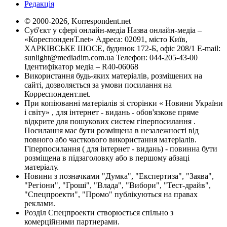
Редакція
© 2000-2026, Korrespondent.net
Суб'єкт у сфері онлайн-медіа Назва онлайн-медіа –
«КореспонденТ.net» Адреса: 02091, місто Київ,
ХАРКІВСЬКЕ ШОСЕ, будинок 172-Б, офіс 208/1 E-mail:
sunlight@mediadim.com.ua
Телефон: 044-205-43-00
Ідентифікатор медіа – R40-06068
Використання будь-яких матеріалів, розміщених на
сайті, дозволяється за умови посилання на
Корреспондент.net.
При копіюванні матеріалів зі сторінки « Новини України
і світу» , для інтернет - видань - обов'язкове пряме
відкрите для пошукових систем гіперпосилання .
Посилання має бути розміщена в незалежності від
повного або часткового використання матеріалів.
Гіперпосилання ( для інтернет - видань) - повинна бути
розміщена в підзаголовку або в першому абзаці
матеріалу.
Новини з позначками "Думка", "Експертиза", "Заява",
"Регіони", "Гроші", "Влада", "Вибори", "Тест-драйв",
"Спецпроекти", "Промо" публікуються на правах
реклами.
Розділ Спецпроекти створюється спільно з
комерційними партнерами.