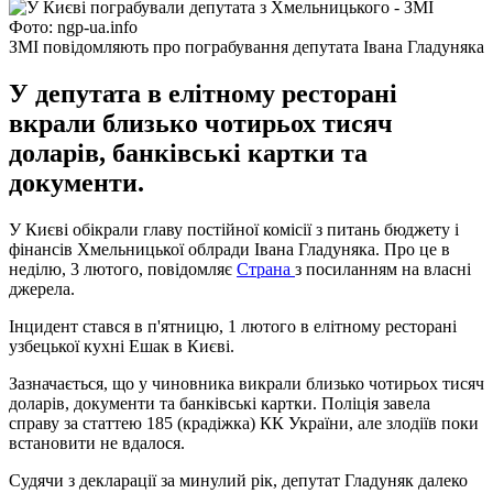
Фото: ngp-ua.info
ЗМІ повідомляють про пограбування депутата Івана Гладуняка
У депутата в елітному ресторані
вкрали близько чотирьох тисяч
доларів, банківські картки та
документи.
У Києві обікрали главу постійної комісії з питань бюджету і
фінансів Хмельницької облради Івана Гладуняка. Про це в
неділю, 3 лютого, повідомляє
Страна
з посиланням на власні
джерела.
Інцидент стався в п'ятницю, 1 лютого в елітному ресторані
узбецької кухні Ешак в Києві.
Зазначається, що у чиновника викрали близько чотирьох тисяч
доларів, документи та банківські картки. Поліція завела
справу за статтею 185 (крадіжка) КК України, але злодіїв поки
встановити не вдалося.
Судячи з декларації за минулий рік, депутат Гладуняк далеко