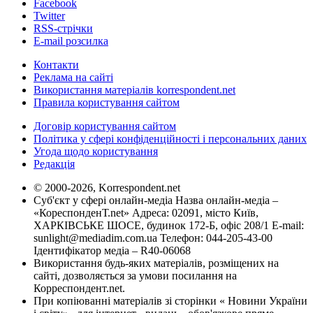
Facebook
Twitter
RSS-стрічки
E-mail розсилка
Контакти
Реклама на сайті
Використання матеріалів korrespondent.net
Правила користування сайтом
Договір користування сайтом
Політика у сфері конфіденційності і персональних даних
Угода щодо користування
Редакція
© 2000-2026, Korrespondent.net
Суб'єкт у сфері онлайн-медіа Назва онлайн-медіа –
«КореспонденТ.net» Адреса: 02091, місто Київ,
ХАРКІВСЬКЕ ШОСЕ, будинок 172-Б, офіс 208/1 E-mail:
sunlight@mediadim.com.ua
Телефон: 044-205-43-00
Ідентифікатор медіа – R40-06068
Використання будь-яких матеріалів, розміщених на
сайті, дозволяється за умови посилання на
Корреспондент.net.
При копіюванні матеріалів зі сторінки « Новини України