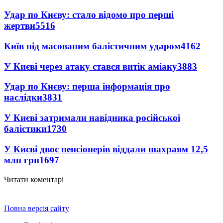
Удар по Києву: стало відомо про перші
жертви
5516
Київ під масованим балістичним ударом
4162
У Києві через атаку стався витік аміаку
3883
Удар по Києву: перша інформація про
наслідки
3831
У Києві затримали навідника російської
балістики
1730
У Києві двоє пенсіонерів віддали шахраям 12,5
млн грн
1697
Читати коментарі
Повна версія сайту