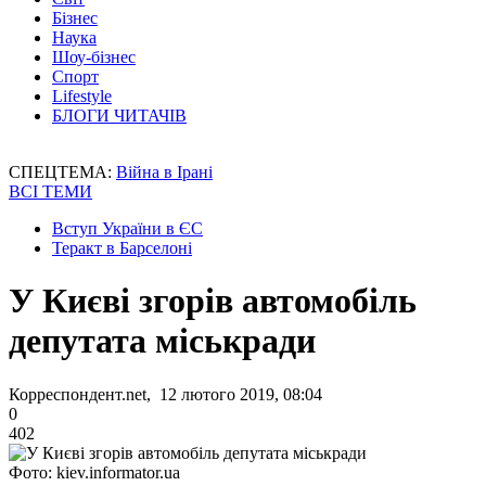
Бізнес
Наука
Шоу-бізнес
Спорт
Lifestyle
БЛОГИ ЧИТАЧІВ
СПЕЦТЕМА:
Війна в Ірані
ВСІ ТЕМИ
Вступ України в ЄС
Теракт в Барселоні
У Києві згорів автомобіль
депутата міськради
Корреспондент.net, 12 лютого 2019, 08:04
0
402
Фото: kiev.informator.ua