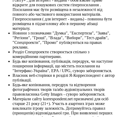
і світу» , для інтернет - видань - обов'язкове пряме
відкрите для пошукових систем гіперпосилання .
Посилання має бути розміщена в незалежності від
повного або часткового використання матеріалів.
Гіперпосилання ( для інтернет - видань) - повинна бути
розміщена в підзаголовку або в першому абзаці
матеріалу.
Новини з позначками "Думка", "Експертиза", "Заява",
"Регіони", "Гроші", "Влада", "Вибори", "Тест-драйв",
"Спецпроекти", "Промо" публікуються на правах
реклами.
Розділ Спецпроекти створюється спільно з
комерційними партнерами.
Будь яке копіювання, публікація, передрук, чи наступне
поширення інформації, що містить посилання на
"Інтерфакс-Україна", EPA / UPG, суворо забороняється.
Власник веб-сторінки в розділі Я-Корреспондент є автор
публікації.
Будь-яке копіювання, передрук та відтворення
фотографічних творів та/або аудіовізуальних творів
правовласника Getty Images - суворо забороняється.
Матеріали сайту korrespondent.net призначені для осіб
старше 21 року (21+). Участь в азартних іграх може
викликати ігрову залежність. Дотримуйтесь правил
(принципів) відповідальної гри. При виявленні перших