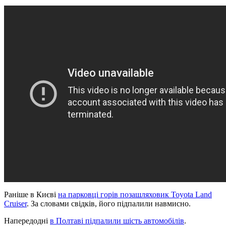
Раніше в Києві
на парковці горів позашляховик Toyota Land
Cruiser
. За словами свідків, його підпалили навмисно.
Напередодні
в Полтаві підпалили шість автомобілів
.