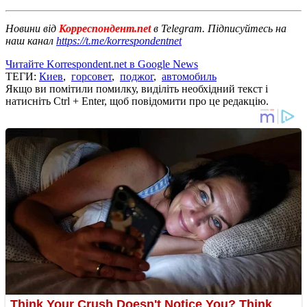
Новини від
Корреспондент.net
в Telegram. Підписуйтесь на
наш канал
https://t.me/korrespondentnet
Читайте Korrespondent.net в Google News
ТЕГИ:
Киев
,
горсовет
,
поджог
,
автомобиль
Якщо ви помітили помилку, виділіть необхідний текст і
натисніть Ctrl + Enter, щоб повідомити про це редакцію.