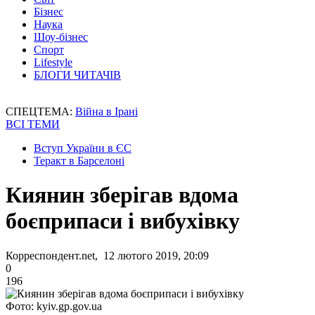
Бізнес
Наука
Шоу-бізнес
Спорт
Lifestyle
БЛОГИ ЧИТАЧІВ
СПЕЦТЕМА:
Війна в Ірані
ВСІ ТЕМИ
Вступ України в ЄС
Теракт в Барселоні
Киянин зберігав вдома
боєприпаси і вибухівку
Корреспондент.net, 12 лютого 2019, 20:09
0
196
Фото: kyiv.gp.gov.ua