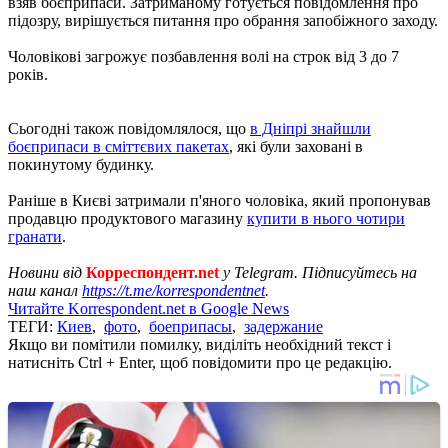
взяв боєприпаси. Затриманому готується повідомлення про
підозру, вирішується питання про обрання запобіжного заходу.
Чоловікові загрожує позбавлення волі на строк від 3 до 7
років.
Сьогодні також повідомлялося, що
в Дніпрі знайшли
боєприпаси в сміттєвих пакетах
, які були заховані в
покинутому будинку.
Раніше в Києві затримали п'яного чоловіка, який пропонував
продавцю продуктового магазину
купити в нього чотири
гранати
.
Новини від
Корреспондент.net
у Telegram. Підписуйтесь на
наш канал
https://t.me/korrespondentnet
.
Читайте Korrespondent.net в Google News
ТЕГИ:
Киев
,
фото
,
боеприпасы
,
задержание
Якщо ви помітили помилку, виділіть необхідний текст і
натисніть Ctrl + Enter, щоб повідомити про це редакцію.