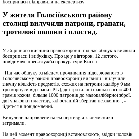
Боєприпаси відправили на експертизу
У жителя Голосіївського району
столиці вилучили патрони, гранати,
тротилові шашки і пластид.
У 26-річного киянина правоохоронці під час обшуків виявили
боєприпаси і вибухівку. Про це у вівторок, 12 лютого,
повідомляє прес-служба прокуратури Києва.
"Під час обшуку за місцем проживання підозрюваного в
Голосіївському районі правоохоронці виявили і вилучили
значну кількість предметів, схожих на патрони калібру 9 мм,
три корпуси від гранат РГД, дві тротилові шашки вагою 400
грамів кожна, більше 1000 патронів до малокаліберної зброї,
дві упаковки пластиду, які останній зберігав незаконно", -
йдеться в повідомленні.
Вилучене направлене на експертизу, а зловмисника
затримали.
На цей момент правоохоронці встановлюють, звідки чоловік