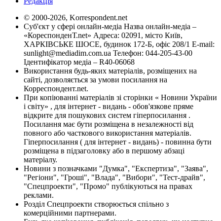
Редакція
© 2000-2026, Korrespondent.net
Суб'єкт у сфері онлайн-медіа Назва онлайн-медіа –
«КореспонденТ.net» Адреса: 02091, місто Київ,
ХАРКІВСЬКЕ ШОСЕ, будинок 172-Б, офіс 208/1 E-mail:
sunlight@mediadim.com.ua
Телефон: 044-205-43-00
Ідентифікатор медіа – R40-06068
Використання будь-яких матеріалів, розміщених на
сайті, дозволяється за умови посилання на
Корреспондент.net.
При копіюванні матеріалів зі сторінки « Новини України
і світу» , для інтернет - видань - обов'язкове пряме
відкрите для пошукових систем гіперпосилання .
Посилання має бути розміщена в незалежності від
повного або часткового використання матеріалів.
Гіперпосилання ( для інтернет - видань) - повинна бути
розміщена в підзаголовку або в першому абзаці
матеріалу.
Новини з позначками "Думка", "Експертиза", "Заява",
"Регіони", "Гроші", "Влада", "Вибори", "Тест-драйв",
"Спецпроекти", "Промо" публікуються на правах
реклами.
Розділ Спецпроекти створюється спільно з
комерційними партнерами.