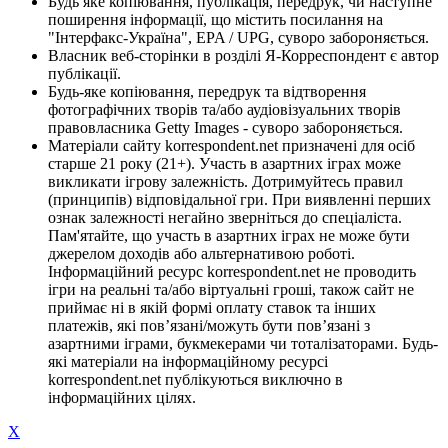
Будь яке копіювання, публікація, передрук, чи наступне
поширення інформації, що містить посилання на
"Інтерфакс-Україна", EPA / UPG, суворо забороняється.
Власник веб-сторінки в розділі Я-Корреспондент є автор
публікації.
Будь-яке копіювання, передрук та відтворення
фотографічних творів та/або аудіовізуальних творів
правовласника Getty Images - суворо забороняється.
Матеріали сайту korrespondent.net призначені для осіб
старше 21 року (21+). Участь в азартних іграх може
викликати ігрову залежність. Дотримуйтесь правил
(принципів) відповідальної гри. При виявленні перших
ознак залежності негайно зверніться до спеціаліста.
Пам'ятайте, що участь в азартних іграх не може бути
джерелом доходів або альтернативою роботі.
Інформаційний ресурс korrespondent.net не проводить
ігри на реальні та/або віртуальні гроші, також сайт не
приймає ні в якій формі оплату ставок та інших
платежів, які пов’язані/можуть бути пов’язані з
азартними іграми, букмекерами чи тоталізаторами. Будь-
які матеріали на інформаційному ресурсі
korrespondent.net публікуються виключно в
інформаційних цілях.
X