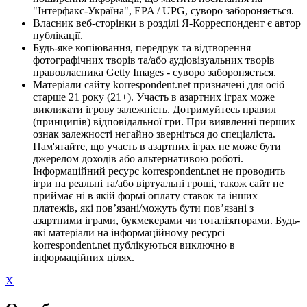
"Інтерфакс-Україна", EPA / UPG, суворо забороняється.
Власник веб-сторінки в розділі Я-Корреспондент є автор
публікації.
Будь-яке копіювання, передрук та відтворення
фотографічних творів та/або аудіовізуальних творів
правовласника Getty Images - суворо забороняється.
Матеріали сайту korrespondent.net призначені для осіб
старше 21 року (21+). Участь в азартних іграх може
викликати ігрову залежність. Дотримуйтесь правил
(принципів) відповідальної гри. При виявленні перших
ознак залежності негайно зверніться до спеціаліста.
Пам'ятайте, що участь в азартних іграх не може бути
джерелом доходів або альтернативою роботі.
Інформаційний ресурс korrespondent.net не проводить
ігри на реальні та/або віртуальні гроші, також сайт не
приймає ні в якій формі оплату ставок та інших
платежів, які пов’язані/можуть бути пов’язані з
азартними іграми, букмекерами чи тоталізаторами. Будь-
які матеріали на інформаційному ресурсі
korrespondent.net публікуються виключно в
інформаційних цілях.
X