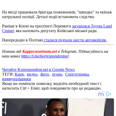
На місці працювала бригада пожежників, "швидка" та екіпаж
патрульної поліції. Деталі події встановить слідство.
Раніше в Києві на проспекті Перемоги
загорілася Toyota Land
Cruiser
, яка належить депутату Київської міської ради.
Напередодні в Полтаві
сталися підпали шести автомобілів.
Новини від
Корреспондент.net
в Telegram. Підписуйтесь на
наш канал
https://t.me/korrespondentnet
Читайте Korrespondent.net в Google News
ТЕГИ:
Киев
,
видео
,
фото
,
огонь
,
Спецтехника
,
коммунальщики
Якщо ви помітили помилку, виділіть необхідний текст і
натисніть Ctrl + Enter, щоб повідомити про це редакцію.