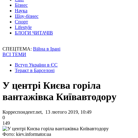
Бізнес
Наука
Шоу-бізнес
Спорт
Lifestyle
БЛОГИ ЧИТАЧІВ
СПЕЦТЕМА:
Війна в Ірані
ВСІ ТЕМИ
Вступ України в ЄС
Теракт в Барселоні
У центрі Києва горіла
вантажівка Київавтодору
Корреспондент.net, 13 лютого 2019, 10:49
0
149
Фото: kiev.informator.ua