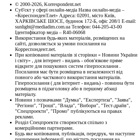
© 2000-2026, Korrespondent.net
Суб'єкт у сфері онлайн-медіа Назва онлайн-медіа –
«КореспонденТ.net» Адреса: 02091, місто Київ,
ХАРКІВСЬКЕ ШОСЕ, будинок 172-Б, офіс 208/1 E-mail:
sunlight@mediadim.com.ua
Телефон: 044-205-43-00
Ідентифікатор медіа – R40-06068
Використання будь-яких матеріалів, розміщених на
сайті, дозволяється за умови посилання на
Корреспондент.net.
При копіюванні матеріалів зі сторінки « Новини України
і світу» , для інтернет - видань - обов'язкове пряме
відкрите для пошукових систем гіперпосилання .
Посилання має бути розміщена в незалежності від
повного або часткового використання матеріалів.
Гіперпосилання ( для інтернет - видань) - повинна бути
розміщена в підзаголовку або в першому абзаці
матеріалу.
Новини з позначками "Думка", "Експертиза", "Заява",
"Регіони", "Гроші", "Влада", "Вибори", "Тест-драйв",
"Спецпроекти", "Промо" публікуються на правах
реклами.
Розділ Спецпроекти створюється спільно з
комерційними партнерами.
Будь яке копіювання, публікація, передрук, чи наступне
поширення інформації, що містить посилання на