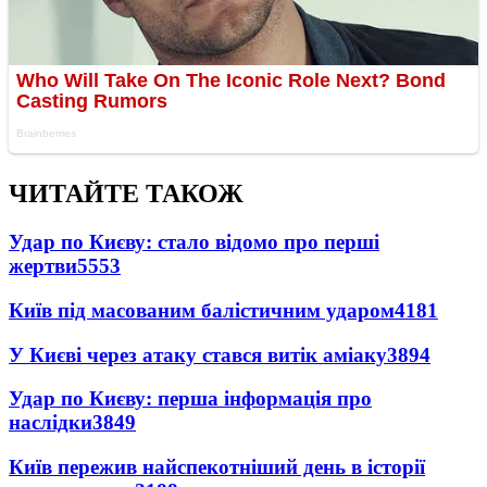
ЧИТАЙТЕ ТАКОЖ
Удар по Києву: стало відомо про перші
жертви
5553
Київ під масованим балістичним ударом
4181
У Києві через атаку стався витік аміаку
3894
Удар по Києву: перша інформація про
наслідки
3849
Київ пережив найспекотніший день в історії