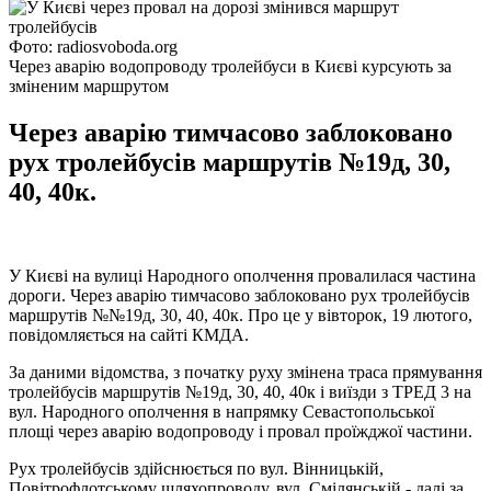
Фото: radiosvoboda.org
Через аварію водопроводу тролейбуси в Києві курсують за
зміненим маршрутом
Через аварію тимчасово заблоковано
рух тролейбусів маршрутів №19д, 30,
40, 40к.
У Києві на вулиці Народного ополчення провалилася частина
дороги. Через аварію тимчасово заблоковано рух тролейбусів
маршрутів №№19д, 30, 40, 40к. Про це у вівторок, 19 лютого,
повідомляється на сайті КМДА.
За даними відомства, з початку руху змінена траса прямування
тролейбусів маршрутів №19д, 30, 40, 40к і виїзди з ТРЕД 3 на
вул. Народного ополчення в напрямку Севастопольської
площі через аварію водопроводу і провал проїжджої частини.
Рух тролейбусів здійснюється по вул. Вінницькій,
Повітрофлотському шляхопроводу, вул. Смілянській - далі за