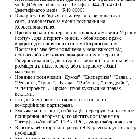
sunlight@mediadim.com.ua
Телефон: 044-205-43-00
Ідентифікатор медіа – R40-06068
Використання будь-яких матеріалів, розміщених на
сайті, дозволяється за умови посилання на
Корреспондент.net.
При копіюванні матеріалів зі сторінки « Новини України
і світу» , для інтернет - видань - обов'язкове пряме
відкрите для пошукових систем гіперпосилання .
Посилання має бути розміщена в незалежності від
повного або часткового використання матеріалів.
Гіперпосилання ( для інтернет - видань) - повинна бути
розміщена в підзаголовку або в першому абзаці
матеріалу.
Новини з позначками "Думка", "Експертиза", "Заява",
"Регіони", "Гроші", "Влада", "Вибори", "Тест-драйв",
"Спецпроекти", "Промо" публікуються на правах
реклами.
Розділ Спецпроекти створюється спільно з
комерційними партнерами.
Будь яке копіювання, публікація, передрук, чи наступне
поширення інформації, що містить посилання на
"Інтерфакс-Україна", EPA / UPG, суворо забороняється.
Власник веб-сторінки в розділі Я-Корреспондент є автор
публікації.
Будь-яке копіювання, передрук та відтворення