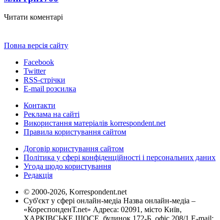
Читати коментарі
Повна версія сайту
Facebook
Twitter
RSS-стрічки
E-mail розсилка
Контакти
Реклама на сайті
Використання матеріалів korrespondent.net
Правила користування сайтом
Договір користування сайтом
Політика у сфері конфіденційності і персональних даних
Угода щодо користування
Редакція
© 2000-2026, Korrespondent.net
Суб'єкт у сфері онлайн-медіа Назва онлайн-медіа –
«КореспонденТ.net» Адреса: 02091, місто Київ,
ХАРКІВСЬКЕ ШОСЕ, будинок 172-Б, офіс 208/1 E-mail: