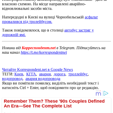
власною схемою. На місце направлені аварійно-
відновлювальні засоби міста.
Напередодні в Києві на вулиці Чорнобильській
асфальт
провалився під тролейбусом.
Також повідомлялося, що в столиці
автобус застряг у
дорожній ямі.
Новини від
Корреспондент.net
в Telegram. Підписуйтесь на
наш канал
https://t.me/korrespondentnet
Читайте Korrespondent.net в Google News
ТЕГИ:
Киев
,
КГГА
,
авария
,
дорога
,
троллейбус
,
водопровод
,
авария водопровода
Якщо ви помітили помилку, виділіть необхідний текст і
натисніть Ctrl + Enter, щоб повідомити про це редакцію.