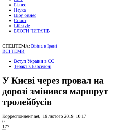
Бізнес
Наука
Шоу-бізнес
Спорт
Lifestyle
БЛОГИ ЧИТАЧІВ
СПЕЦТЕМА:
Війна в Ірані
ВСІ ТЕМИ
Вступ України в ЄС
Теракт в Барселоні
У Києві через провал на
дорозі змінився маршрут
тролейбусів
Корреспондент.net, 19 лютого 2019, 10:17
0
177