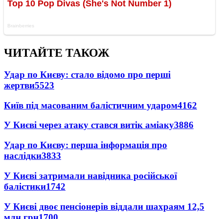
ЧИТАЙТЕ ТАКОЖ
Удар по Києву: стало відомо про перші
жертви
5523
Київ під масованим балістичним ударом
4162
У Києві через атаку стався витік аміаку
3886
Удар по Києву: перша інформація про
наслідки
3833
У Києві затримали навідника російської
балістики
1742
У Києві двоє пенсіонерів віддали шахраям 12,5
млн грн
1700