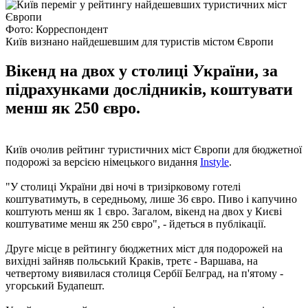
Фото: Корреспондент
Київ визнано найдешевшим для туристів містом Європи
Вікенд на двох у столиці України, за
підрахунками дослідників, коштувати
менш як 250 євро.
Київ очолив рейтинг туристичних міст Європи для бюджетної
подорожі за версією німецького видання
Instyle
.
"У столиці України дві ночі в тризірковому готелі
коштуватимуть, в середньому, лише 36 євро. Пиво і капучино
коштують менш як 1 євро. Загалом, вікенд на двох у Києві
коштуватиме менш як 250 євро", - йдеться в публікації.
Друге місце в рейтингу бюджетних міст для подорожей на
вихідні зайняв польський Краків, третє - Варшава, на
четвертому виявилася столиця Сербії Белград, на п'ятому -
угорський Будапешт.