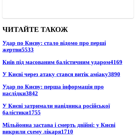
ЧИТАЙТЕ ТАКОЖ
Удар по Києву: стало відомо про перші
жертви
5533
Київ під масованим балістичним ударом
4169
У Києві через атаку стався витік аміаку
3890
Удар по Києву: перша інформація про
наслідки
3842
У Києві затримали навідника російської
балістики
1755
Мільйонна застава і смерть двійні: у Києві
викрили схему лікаря
1710