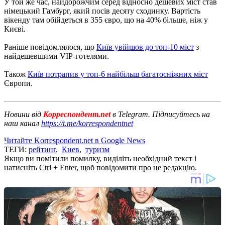
У той же час, найдорожчим серед відносно дешевих міст став
німецький Гамбург, який посів десяту сходинку. Вартість
вікенду там обійдеться в 355 євро, що на 40% більше, ніж у
Києві.
Раніше повідомлялося, що
Київ увійшов до топ-10 міст
з
найдешевшими VIP-готелями.
Також
Київ потрапив у топ-6 найбільш багатосніжних міст
Європи.
Новини від
Корреспондент.net
в Telegram. Підписуйтесь на
наш канал
https://t.me/korrespondentnet
Читайте Korrespondent.net в Google News
ТЕГИ:
рейтинг
,
Киев
,
туризм
Якщо ви помітили помилку, виділіть необхідний текст і
натисніть Ctrl + Enter, щоб повідомити про це редакцію.