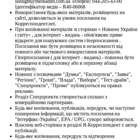
sunlight@mediadim.com.ua
Телефон: 044-205-43-00
Ідентифікатор медіа – R40-06068
Використання будь-яких матеріалів, розміщених на
сайті, дозволяється за умови посилання на
Корреспондент.net.
При копіюванні матеріалів зі сторінки « Новини України
і світу» , для інтернет - видань - обов'язкове пряме
відкрите для пошукових систем гіперпосилання .
Посилання має бути розміщена в незалежності від
повного або часткового використання матеріалів.
Гіперпосилання ( для інтернет - видань) - повинна бути
розміщена в підзаголовку або в першому абзаці
матеріалу.
Новини з позначками "Думка", "Експертиза", "Заява",
"Регіони", "Гроші", "Влада", "Вибори", "Тест-драйв",
"Спецпроекти", "Промо" публікуються на правах
реклами.
Розділ Спецпроекти створюється спільно з
комерційними партнерами.
Будь яке копіювання, публікація, передрук, чи наступне
поширення інформації, що містить посилання на
"Інтерфакс-Україна", EPA / UPG, суворо забороняється.
Власник веб-сторінки в розділі Я-Корреспондент є автор
публікації.
Будь-яке копіювання, передрук та відтворення