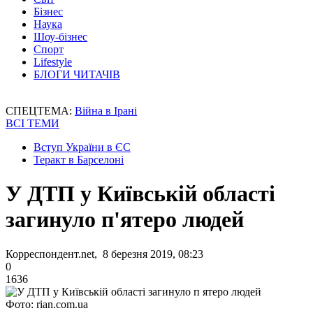
Бізнес
Наука
Шоу-бізнес
Спорт
Lifestyle
БЛОГИ ЧИТАЧІВ
СПЕЦТЕМА:
Війна в Ірані
ВСІ ТЕМИ
Вступ України в ЄС
Теракт в Барселоні
У ДТП у Київській області
загинуло п'ятеро людей
Корреспондент.net, 8 березня 2019, 08:23
0
1636
Фото: rian.com.ua