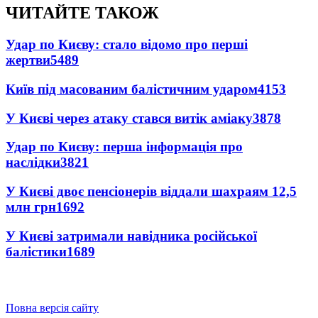
ЧИТАЙТЕ ТАКОЖ
Удар по Києву: стало відомо про перші
жертви
5489
Київ під масованим балістичним ударом
4153
У Києві через атаку стався витік аміаку
3878
Удар по Києву: перша інформація про
наслідки
3821
У Києві двоє пенсіонерів віддали шахраям 12,5
млн грн
1692
У Києві затримали навідника російської
балістики
1689
Повна версія сайту