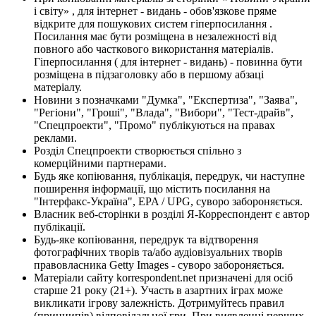
і світу» , для інтернет - видань - обов'язкове пряме
відкрите для пошукових систем гіперпосилання .
Посилання має бути розміщена в незалежності від
повного або часткового використання матеріалів.
Гіперпосилання ( для інтернет - видань) - повинна бути
розміщена в підзаголовку або в першому абзаці
матеріалу.
Новини з позначками "Думка", "Експертиза", "Заява",
"Регіони", "Гроші", "Влада", "Вибори", "Тест-драйв",
"Спецпроекти", "Промо" публікуються на правах
реклами.
Розділ Спецпроекти створюється спільно з
комерційними партнерами.
Будь яке копіювання, публікація, передрук, чи наступне
поширення інформації, що містить посилання на
"Інтерфакс-Україна", EPA / UPG, суворо забороняється.
Власник веб-сторінки в розділі Я-Корреспондент є автор
публікації.
Будь-яке копіювання, передрук та відтворення
фотографічних творів та/або аудіовізуальних творів
правовласника Getty Images - суворо забороняється.
Матеріали сайту korrespondent.net призначені для осіб
старше 21 року (21+). Участь в азартних іграх може
викликати ігрову залежність. Дотримуйтесь правил
(принципів) відповідальної гри. При виявленні перших