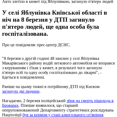
Авто злетіло в кювет під Яблунівкою, загинуло п'ятеро людей
У селі Яблунівка Київської області в
ніч на 8 березня у ДТП загинуло
п'ятеро людей, ще одна особа була
госпіталізована.
Про це повідомляє прес-центр ДСНС.
"8 березня о другій годині 48 хвилин у селі Яблунівка
Макарівського району водій легкового автомобіля не впорався
з керуванням і з'їхав у кювет, в результаті чого загинуло
п'ятеро осіб та одну особу госпіталізовано до лікарні", -
йдеться в повідомленні.
Раніше на цьому тижні в потрійному ДТП під Києвом
загинуло дві людини
.
Нагадаємо, 2 березня поліцейський
збив на смерть пішохода в
Броварах
. Пізніше виявилося, що старший
оперуповноважений Департаменту стратегічних розслідувань
Нацполіції
був за кермом у стані алкогольного сп'яніння
.