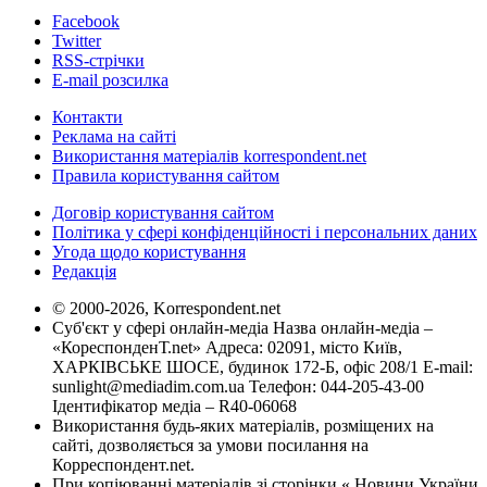
Facebook
Twitter
RSS-стрічки
E-mail розсилка
Контакти
Реклама на сайті
Використання матеріалів korrespondent.net
Правила користування сайтом
Договір користування сайтом
Політика у сфері конфіденційності і персональних даних
Угода щодо користування
Редакція
© 2000-2026, Korrespondent.net
Суб'єкт у сфері онлайн-медіа Назва онлайн-медіа –
«КореспонденТ.net» Адреса: 02091, місто Київ,
ХАРКІВСЬКЕ ШОСЕ, будинок 172-Б, офіс 208/1 E-mail:
sunlight@mediadim.com.ua
Телефон: 044-205-43-00
Ідентифікатор медіа – R40-06068
Використання будь-яких матеріалів, розміщених на
сайті, дозволяється за умови посилання на
Корреспондент.net.
При копіюванні матеріалів зі сторінки « Новини України