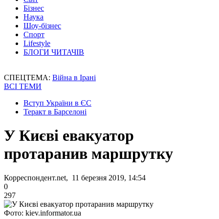
Бізнес
Наука
Шоу-бізнес
Спорт
Lifestyle
БЛОГИ ЧИТАЧІВ
СПЕЦТЕМА:
Війна в Ірані
ВСІ ТЕМИ
Вступ України в ЄС
Теракт в Барселоні
У Києві евакуатор
протаранив маршрутку
Корреспондент.net, 11 березня 2019, 14:54
0
297
Фото: kiev.informator.ua