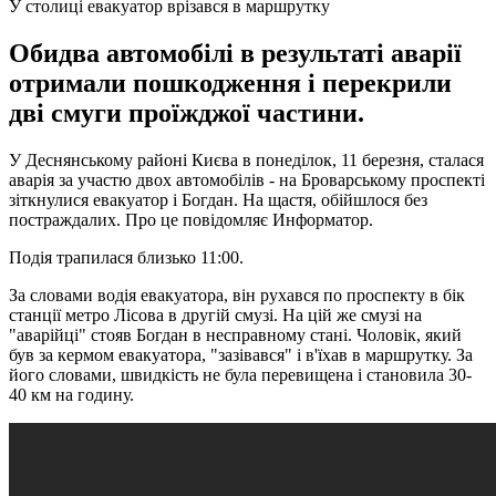
У столиці евакуатор врізався в маршрутку
Обидва автомобілі в результаті аварії
отримали пошкодження і перекрили
дві смуги проїжджої частини.
У Деснянському районі Києва в понеділок, 11 березня, сталася
аварія за участю двох автомобілів - на Броварському проспекті
зіткнулися евакуатор і Богдан. На щастя, обійшлося без
постраждалих. Про це повідомляє Информатор.
Подія трапилася близько 11:00.
За словами водія евакуатора, він рухався по проспекту в бік
станції метро Лісова в другій смузі. На цій же смузі на
"аварійці" стояв Богдан в несправному стані. Чоловік, який
був за кермом евакуатора, "зазівався" і в'їхав в маршрутку. За
його словами, швидкість не була перевищена і становила 30-
40 км на годину.