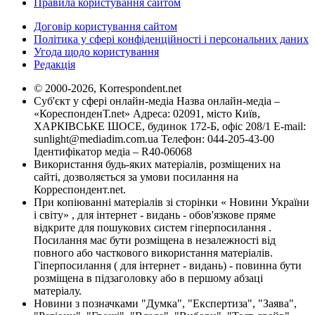
Правила користування сайтом
Договір користування сайтом
Політика у сфері конфіденційності і персональних даних
Угода щодо користування
Редакція
© 2000-2026, Korrespondent.net
Суб'єкт у сфері онлайн-медіа Назва онлайн-медіа –
«КореспонденТ.net» Адреса: 02091, місто Київ,
ХАРКІВСЬКЕ ШОСЕ, будинок 172-Б, офіс 208/1 E-mail:
sunlight@mediadim.com.ua
Телефон: 044-205-43-00
Ідентифікатор медіа – R40-06068
Використання будь-яких матеріалів, розміщених на
сайті, дозволяється за умови посилання на
Корреспондент.net.
При копіюванні матеріалів зі сторінки « Новини України
і світу» , для інтернет - видань - обов'язкове пряме
відкрите для пошукових систем гіперпосилання .
Посилання має бути розміщена в незалежності від
повного або часткового використання матеріалів.
Гіперпосилання ( для інтернет - видань) - повинна бути
розміщена в підзаголовку або в першому абзаці
матеріалу.
Новини з позначками "Думка", "Експертиза", "Заява",