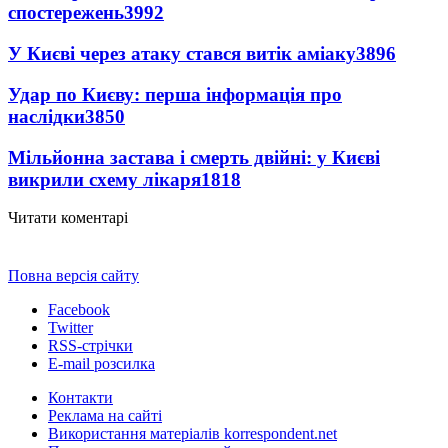
спостережень
3992
У Києві через атаку стався витік аміаку
3896
Удар по Києву: перша інформація про
наслідки
3850
Мільйонна застава і смерть двійні: у Києві
викрили схему лікаря
1818
Читати коментарі
Повна версія сайту
Facebook
Twitter
RSS-стрічки
E-mail розсилка
Контакти
Реклама на сайті
Використання матеріалів korrespondent.net