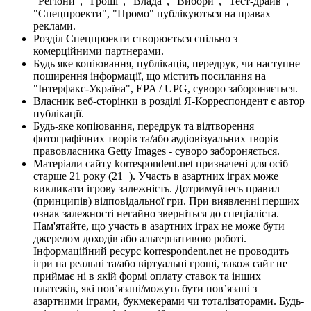
"Регіони", "Гроші", "Влада", "Вибори", "Тест-драйв",
"Спецпроекти", "Промо" публікуються на правах
реклами.
Розділ Спецпроекти створюється спільно з
комерційними партнерами.
Будь яке копіювання, публікація, передрук, чи наступне
поширення інформації, що містить посилання на
"Інтерфакс-Україна", EPA / UPG, суворо забороняється.
Власник веб-сторінки в розділі Я-Корреспондент є автор
публікації.
Будь-яке копіювання, передрук та відтворення
фотографічних творів та/або аудіовізуальних творів
правовласника Getty Images - суворо забороняється.
Матеріали сайту korrespondent.net призначені для осіб
старше 21 року (21+). Участь в азартних іграх може
викликати ігрову залежність. Дотримуйтесь правил
(принципів) відповідальної гри. При виявленні перших
ознак залежності негайно зверніться до спеціаліста.
Пам'ятайте, що участь в азартних іграх не може бути
джерелом доходів або альтернативою роботі.
Інформаційний ресурс korrespondent.net не проводить
ігри на реальні та/або віртуальні гроші, також сайт не
приймає ні в якій формі оплату ставок та інших
платежів, які пов’язані/можуть бути пов’язані з
азартними іграми, букмекерами чи тоталізаторами. Будь-