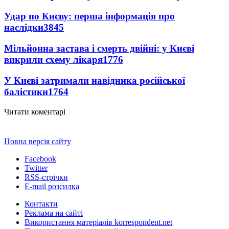
Удар по Києву: перша інформація про
наслідки
3845
Мільйонна застава і смерть двійні: у Києві
викрили схему лікаря
1776
У Києві затримали навідника російської
балістики
1764
Читати коментарі
Повна версія сайту
Facebook
Twitter
RSS-стрічки
E-mail розсилка
Контакти
Реклама на сайті
Використання матеріалів korrespondent.net