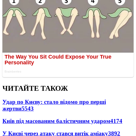
ЧИТАЙТЕ ТАКОЖ
Удар по Києву: стало відомо про перші
жертви
5543
Київ під масованим балістичним ударом
4174
У Києві через атаку стався витік аміаку
3892