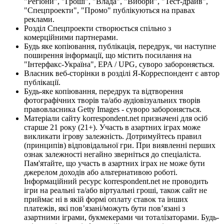
"Регіони", "Гроші", "Влада", "Вибори", "Тест-драйв",
"Спецпроекти", "Промо" публікуються на правах
реклами.
Розділ Спецпроекти створюється спільно з
комерційними партнерами.
Будь яке копіювання, публікація, передрук, чи наступне
поширення інформації, що містить посилання на
"Інтерфакс-Україна", EPA / UPG, суворо забороняється.
Власник веб-сторінки в розділі Я-Корреспондент є автор
публікації.
Будь-яке копіювання, передрук та відтворення
фотографічних творів та/або аудіовізуальних творів
правовласника Getty Images - суворо забороняється.
Матеріали сайту korrespondent.net призначені для осіб
старше 21 року (21+). Участь в азартних іграх може
викликати ігрову залежність. Дотримуйтесь правил
(принципів) відповідальної гри. При виявленні перших
ознак залежності негайно зверніться до спеціаліста.
Пам'ятайте, що участь в азартних іграх не може бути
джерелом доходів або альтернативою роботі.
Інформаційний ресурс korrespondent.net не проводить
ігри на реальні та/або віртуальні гроші, також сайт не
приймає ні в якій формі оплату ставок та інших
платежів, які пов’язані/можуть бути пов’язані з
азартними іграми, букмекерами чи тоталізаторами. Будь-