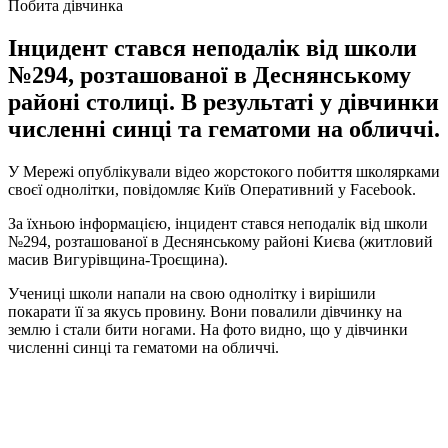
Побита дівчинка
Інцидент стався неподалік від школи
№294, розташованої в Деснянському
районі столиці. В результаті у дівчинки
численні синці та гематоми на обличчі.
У Мережі опублікували відео жорстокого побиття школярками
своєї однолітки, повідомляє Київ Оперативний у Facebook.
За їхньою інформацією, інцидент стався неподалік від школи
№294, розташованої в Деснянському районі Києва (житловий
масив Вигурівщина-Троєщина).
Учениці школи напали на свою однолітку і вирішили
покарати її за якусь провину. Вони повалили дівчинку на
землю і стали бити ногами. На фото видно, що у дівчинки
численні синці та гематоми на обличчі.