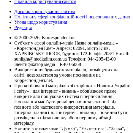
Правила користування сайтом
Договір користування сайтом
Політика у сфері конфіденційності і персональних даних
Угода щодо користування
Редакція
© 2000-2026, Korrespondent.net
Суб'єкт у сфері онлайн-медіа Назва онлайн-медіа –
«КореспонденТ.net» Адреса: 02091, місто Київ,
ХАРКІВСЬКЕ ШОСЕ, будинок 172-Б, офіс 208/1 E-mail:
sunlight@mediadim.com.ua
Телефон: 044-205-43-00
Ідентифікатор медіа – R40-06068
Використання будь-яких матеріалів, розміщених на
сайті, дозволяється за умови посилання на
Корреспондент.net.
При копіюванні матеріалів зі сторінки « Новини України
і світу» , для інтернет - видань - обов'язкове пряме
відкрите для пошукових систем гіперпосилання .
Посилання має бути розміщена в незалежності від
повного або часткового використання матеріалів.
Гіперпосилання ( для інтернет - видань) - повинна бути
розміщена в підзаголовку або в першому абзаці
матеріалу.
Новини з позначками "Думка", "Експертиза", "Заява",