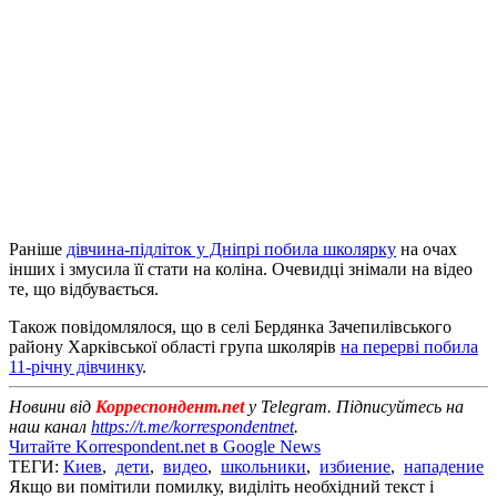
Раніше
дівчина-підліток у Дніпрі побила школярку
на очах
інших і змусила її стати на коліна. Очевидці знімали на відео
те, що відбувається.
Також повідомлялося, що в селі Бердянка Зачепилівського
району Харківської області група школярів
на перерві побила
11-річну дівчинку
.
Новини від
Корреспондент.net
у Telegram. Підписуйтесь на
наш канал
https://t.me/korrespondentnet
.
Читайте Korrespondent.net в Google News
ТЕГИ:
Киев
,
дети
,
видео
,
школьники
,
избиение
,
нападение
Якщо ви помітили помилку, виділіть необхідний текст і