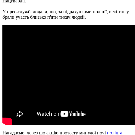
Нацгвардії.
У прес-службі додали, що, за підрахунками поліції, в мітингу
брали участь близько п'яти тисяч людей.
Нагадаємо, через цю акцію протесту минулої ночі
поліція