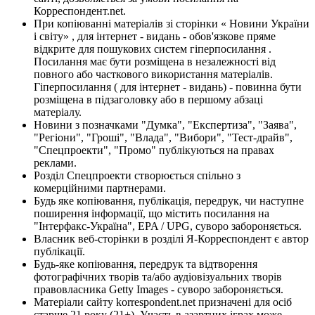
Корреспондент.net.
При копіюванні матеріалів зі сторінки « Новини України
і світу» , для інтернет - видань - обов'язкове пряме
відкрите для пошукових систем гіперпосилання .
Посилання має бути розміщена в незалежності від
повного або часткового використання матеріалів.
Гіперпосилання ( для інтернет - видань) - повинна бути
розміщена в підзаголовку або в першому абзаці
матеріалу.
Новини з позначками "Думка", "Експертиза", "Заява",
"Регіони", "Гроші", "Влада", "Вибори", "Тест-драйв",
"Спецпроекти", "Промо" публікуються на правах
реклами.
Розділ Спецпроекти створюється спільно з
комерційними партнерами.
Будь яке копіювання, публікація, передрук, чи наступне
поширення інформації, що містить посилання на
"Інтерфакс-Україна", EPA / UPG, суворо забороняється.
Власник веб-сторінки в розділі Я-Корреспондент є автор
публікації.
Будь-яке копіювання, передрук та відтворення
фотографічних творів та/або аудіовізуальних творів
правовласника Getty Images - суворо забороняється.
Матеріали сайту korrespondent.net призначені для осіб
старше 21 року (21+). Участь в азартних іграх може