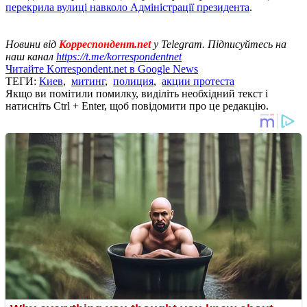
перекрила вулиці навколо Адміністрації президента
.
Новини від
Корреспондент.net
у Telegram. Підписуйтесь на
наш канал
https://t.me/korrespondentnet
Читайте Korrespondent.net в Google News
ТЕГИ:
Киев
,
митинг
,
полиция
,
акции протеста
Якщо ви помітили помилку, виділіть необхідний текст і
натисніть Ctrl + Enter, щоб повідомити про це редакцію.