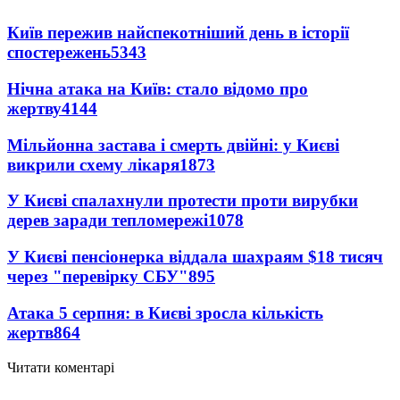
Київ пережив найспекотніший день в історії
спостережень
5343
Нічна атака на Київ: стало відомо про
жертву
4144
Мільйонна застава і смерть двійні: у Києві
викрили схему лікаря
1873
У Києві спалахнули протести проти вирубки
дерев заради тепломережі
1078
У Києві пенсіонерка віддала шахраям $18 тисяч
через "перевірку СБУ"
895
Атака 5 серпня: в Києві зросла кількість
жертв
864
Читати коментарі