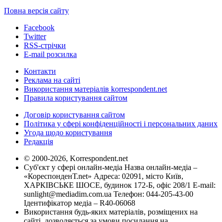
Повна версія сайту
Facebook
Twitter
RSS-стрічки
E-mail розсилка
Контакти
Реклама на сайті
Використання матеріалів korrespondent.net
Правила користування сайтом
Договір користування сайтом
Політика у сфері конфіденційності і персональних даних
Угода щодо користування
Редакція
© 2000-2026, Korrespondent.net
Суб'єкт у сфері онлайн-медіа Назва онлайн-медіа –
«КореспонденТ.net» Адреса: 02091, місто Київ,
ХАРКІВСЬКЕ ШОСЕ, будинок 172-Б, офіс 208/1 E-mail:
sunlight@mediadim.com.ua
Телефон: 044-205-43-00
Ідентифікатор медіа – R40-06068
Використання будь-яких матеріалів, розміщених на
сайті, дозволяється за умови посилання на