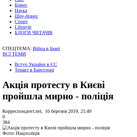
Бізнес
Наука
Шоу-бізнес
Спорт
Lifestyle
БЛОГИ ЧИТАЧІВ
СПЕЦТЕМА:
Війна в Ірані
ВСІ ТЕМИ
Вступ України в ЄС
Теракт в Барселоні
Акція протесту в Києві
пройшла мирно - поліція
Корреспондент.net, 16 березня 2019, 21:49
0
384
Фото: Нацполіція