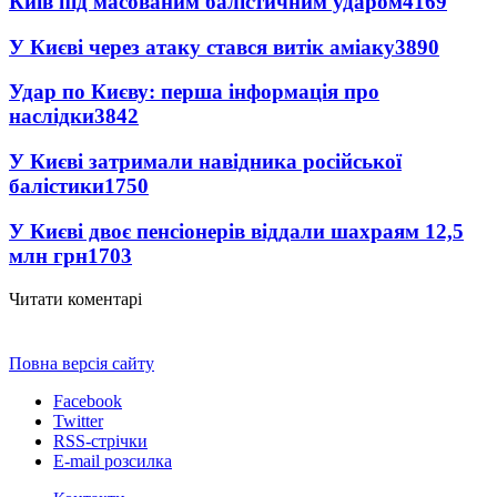
Київ під масованим балістичним ударом
4169
У Києві через атаку стався витік аміаку
3890
Удар по Києву: перша інформація про
наслідки
3842
У Києві затримали навідника російської
балістики
1750
У Києві двоє пенсіонерів віддали шахраям 12,5
млн грн
1703
Читати коментарі
Повна версія сайту
Facebook
Twitter
RSS-стрічки
E-mail розсилка