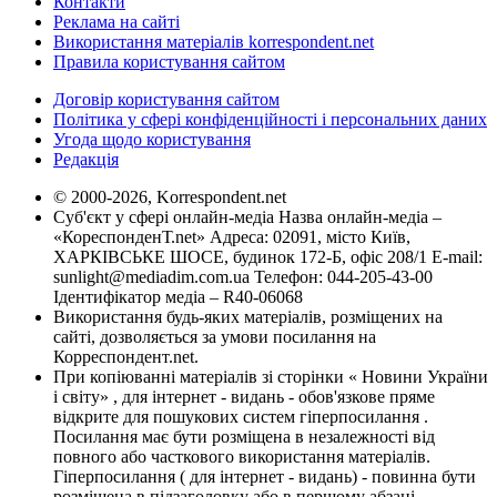
Контакти
Реклама на сайті
Використання матеріалів korrespondent.net
Правила користування сайтом
Договір користування сайтом
Політика у сфері конфіденційності і персональних даних
Угода щодо користування
Редакція
© 2000-2026, Korrespondent.net
Суб'єкт у сфері онлайн-медіа Назва онлайн-медіа –
«КореспонденТ.net» Адреса: 02091, місто Київ,
ХАРКІВСЬКЕ ШОСЕ, будинок 172-Б, офіс 208/1 E-mail:
sunlight@mediadim.com.ua
Телефон: 044-205-43-00
Ідентифікатор медіа – R40-06068
Використання будь-яких матеріалів, розміщених на
сайті, дозволяється за умови посилання на
Корреспондент.net.
При копіюванні матеріалів зі сторінки « Новини України
і світу» , для інтернет - видань - обов'язкове пряме
відкрите для пошукових систем гіперпосилання .
Посилання має бути розміщена в незалежності від
повного або часткового використання матеріалів.
Гіперпосилання ( для інтернет - видань) - повинна бути
розміщена в підзаголовку або в першому абзаці