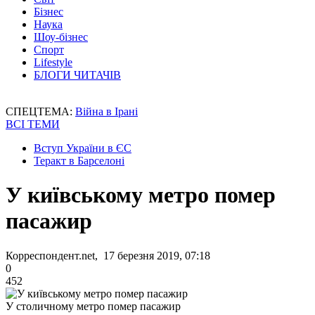
Бізнес
Наука
Шоу-бізнес
Спорт
Lifestyle
БЛОГИ ЧИТАЧІВ
СПЕЦТЕМА:
Війна в Ірані
ВСІ ТЕМИ
Вступ України в ЄС
Теракт в Барселоні
У київському метро помер
пасажир
Корреспондент.net, 17 березня 2019, 07:18
0
452
У столичному метро помер пасажир