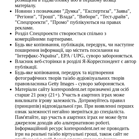
матеріалу.
Новини з позначками "Думка", "Експертиза", "Заява",
"Регіони", "Гроші", "Влада", "Вибори", "Тест-драйв",
"Спецпроекти", "Промо" публікуються на правах
реклами.
Розділ Спецпроекти створюється спільно з
комерційними партнерами.
Будь яке копіювання, публікація, передрук, чи наступне
поширення інформації, що містить посилання на
"Інтерфакс-Україна", EPA / UPG, суворо забороняється.
Власник веб-сторінки в розділі Я-Корреспондент є автор
публікації.
Будь-яке копіювання, передрук та відтворення
фотографічних творів та/або аудіовізуальних творів
правовласника Getty Images - суворо забороняється.
Матеріали сайту korrespondent.net призначені для осіб
старше 21 року (21+). Участь в азартних іграх може
викликати ігрову залежність. Дотримуйтесь правил
(принципів) відповідальної гри. При виявленні перших
ознак залежності негайно зверніться до спеціаліста.
Пам'ятайте, що участь в азартних іграх не може бути
джерелом доходів або альтернативою роботі.
Інформаційний ресурс korrespondent.net не проводить
ігри на реальні та/або віртуальні гроші, також сайт не