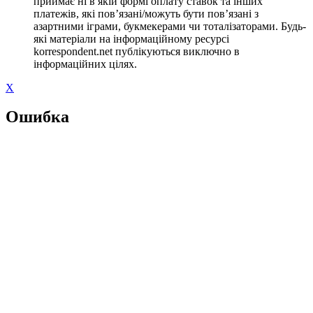
приймає ні в якій формі оплату ставок та інших
платежів, які пов’язані/можуть бути пов’язані з
азартними іграми, букмекерами чи тоталізаторами. Будь-
які матеріали на інформаційному ресурсі
korrespondent.net публікуються виключно в
інформаційних цілях.
X
Ошибка