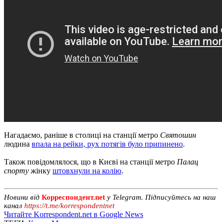
Нагадаємо, раніше в столиці на станції метро
Святошин
людина
впала на рейки, рух потягів було припинено
.
Також повідомлялося, що в Києві на станції метро
Палац
спорту
жінку
штовхнули на колію
.
Новини від
Корреспондент.net
у Telegram. Підписуйтесь на наш
канал
https://t.me/korrespondentnet
Читайте Korrespondent.net в Google News