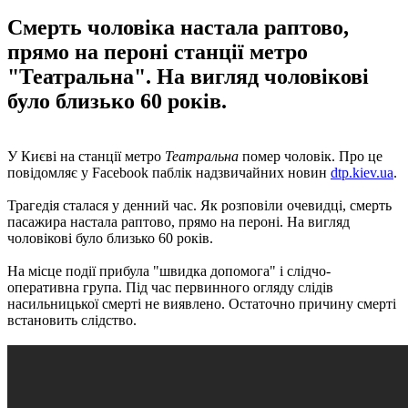
Смерть чоловіка настала раптово,
прямо на пероні станції метро
"Театральна". На вигляд чоловікові
було близько 60 років.
У Києві на станції метро
Театральна
помер чоловік. Про це
повідомляє у Facebook паблік надзвичайних новин
dtp.kiev.ua
.
Трагедія сталася у денний час. Як розповіли очевидці, смерть
пасажира настала раптово, прямо на пероні. На вигляд
чоловікові було близько 60 років.
На місце події прибула "швидка допомога" і слідчо-
оперативна група. Під час первинного огляду слідів
насильницької смерті не виявлено. Остаточно причину смерті
встановить слідство.