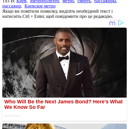
ТЕГИ:
Киев
,
Метрополитен
,
метро
,
смерть
,
пассажиры
,
пассажир
,
Киевское метро
Якщо ви помітили помилку, виділіть необхідний текст і
натисніть Ctrl + Enter, щоб повідомити про це редакцію.